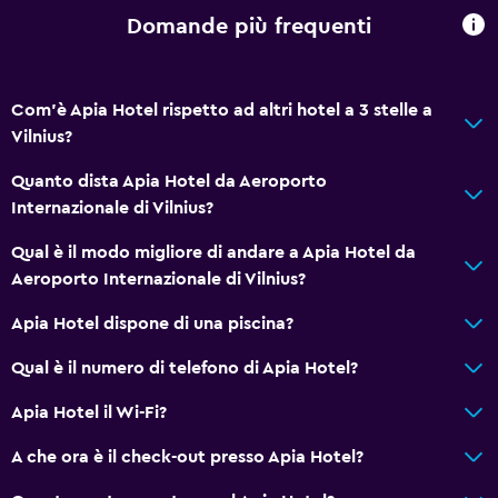
Bagno privato
Domande più frequenti
Media e intrattenimento
Com'è Apia Hotel rispetto ad altri hotel a 3 stelle a
Radio
Vilnius?
TV via cavo o satellitare
Quanto dista Apia Hotel da Aeroporto
TV a schermo piatto
Internazionale di Vilnius?
TV
Qual è il modo migliore di andare a Apia Hotel da
Aeroporto Internazionale di Vilnius?
Stanza da letto
Apia Hotel dispone di una piscina?
Barra appendiabiti
Presa elettrica vicino al letto
Qual è il numero di telefono di Apia Hotel?
Guardaroba o armadio
Apia Hotel il Wi-Fi?
Divano-letto
A che ora è il check-out presso Apia Hotel?
Parcheggio e trasporti