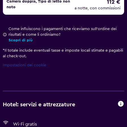
112 €
Camera doppia, Tipo di letto non
noto
a notte, con commissioni
Come influiscono i pagamenti che riceviamo sull'ordine dei
risultati e come li ordiniamo?
Scopri di più
*
Il totale include eventuali tasse e imposte locali stimate e pagabili
al check-out.
Impostazioni dei cookie
Hotel: servizi e attrezzature
Wi-Fi gratis