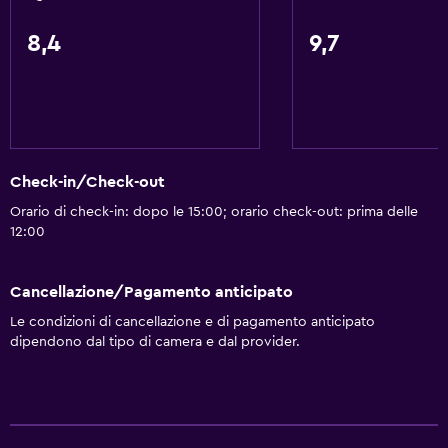
Vista su strada silenziosa
8,4
9,7
Salottino
Vista sulla città
Pavimenti in legno massiccio o parquet
Vista sul cortile interno
Check-in/Check-out
Divano-letto
Orario di check-in: dopo le 15:00; orario check-out: prima delle
Deposito disponibile
12:00
Bagno
Cancellazione/Pagamento anticipato
Vasca
Le condizioni di cancellazione e di pagamento anticipato
Asciugacapelli
dipendono dal tipo di camera e dal provider.
Toilette
Carta igienica
Doccia