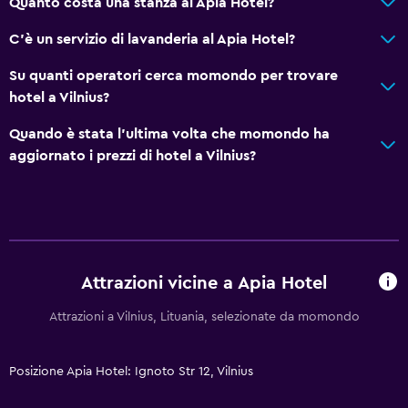
Quanto costa una stanza al Apia Hotel?
Navetta aeroporto
C'è un servizio di lavanderia al Apia Hotel?
Parcheggio gratuito
Su quanti operatori cerca momondo per trovare
Parcheggio privato
hotel a Vilnius?
Quando è stata l'ultima volta che momondo ha
Accessibilità
aggiornato i prezzi di hotel a Vilnius?
Non fumatori
Piani superiori accessibili con scale
Salute e sicurezza
Pulizia quotidiana
Attrazioni vicine a Apia Hotel
Cassaforte
Attrazioni a Vilnius, Lituania, selezionate da momondo
Servizi e comodità
Posizione Apia Hotel: Ignoto Str 12, Vilnius
Reception 24h/24