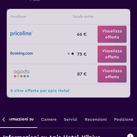
Fornitore
Totale notte
Visualizza
66 €
offerta
Visualizza
75 €
offerta
Visualizza
87 €
offerta
8 altre offerte per Apia Hotel
Informazioni su
Camere
Servizi
Recensioni
Posizione