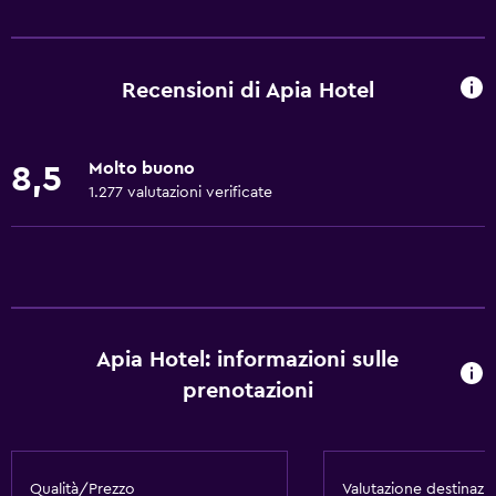
Di base
Wi-Fi gratis
Wi-Fi disponibile ovunque
Recensioni di Apia Hotel
Internet
Bagnoschiuma
Molto buono
8,5
Lenzuola
1.277 valutazioni verificate
Asciugamani
Estintore
Aria condizionata
Set di cortesia gratuito
Apia Hotel: informazioni sulle
Shampoo
prenotazioni
Riscaldamento
Bidoni dei rifiuti
Qualità/Prezzo
Valutazione destinazi
Generale