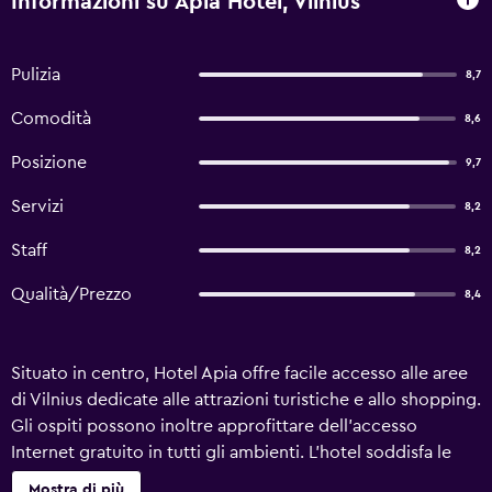
Informazioni su Apia Hotel, Vilnius
Pulizia
8,7
Comodità
8,6
Posizione
9,7
Servizi
8,2
Staff
8,2
Qualità/Prezzo
8,4
Situato in centro, Hotel Apia offre facile accesso alle aree
di Vilnius dedicate alle attrazioni turistiche e allo shopping.
Gli ospiti possono inoltre approfittare dell'accesso
Internet gratuito in tutti gli ambienti. L'hotel soddisfa le
esigenze delle famiglie che viaggiano con bambini,
Mostra di più