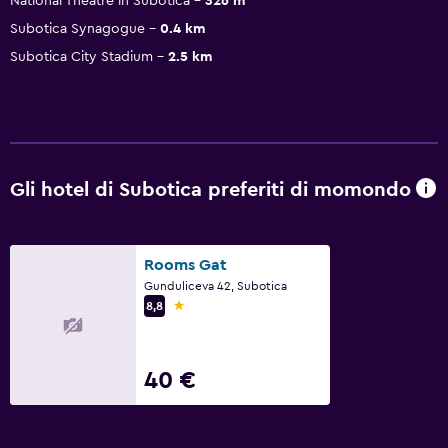
National Theatre in Subotica
326 m
Subotica Synagogue
0.4 km
Subotica City Stadium
2.5 km
Gli hotel di Subotica preferiti di momondo
Rooms Gat
Gunduliceva 42, Subotica
1 stella
8,8
40 €