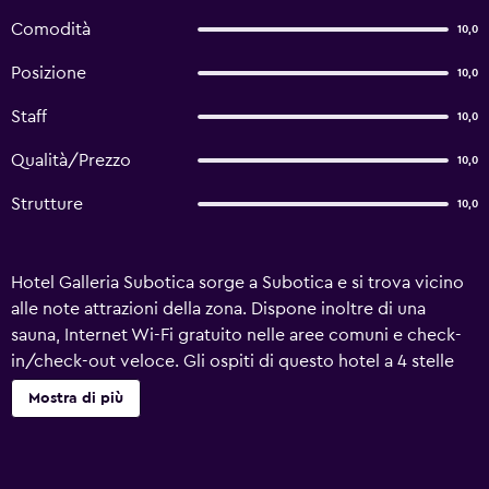
Comodità
10,0
Posizione
10,0
Staff
10,0
Qualità/Prezzo
10,0
Strutture
10,0
Hotel Galleria Subotica sorge a Subotica e si trova vicino
alle note attrazioni della zona. Dispone inoltre di una
sauna, Internet Wi-Fi gratuito nelle aree comuni e check-
in/check-out veloce. Gli ospiti di questo hotel a 4 stelle
possono pianificare escursioni con l'aiuto del banco
Mostra di più
escursioni. Tra i servizi rivolti alle aziende, la struttura offre
sale riunioni e business centre. L'atmosfera di lusso che
caratterizza ogni camera Hotel Galleria Subotica è