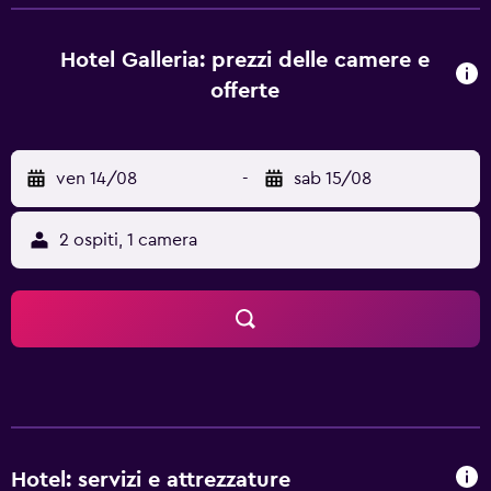
completata da servizi quali un minibar. Ci sono anche
diverse camere organizzate appositamente per famiglie.
Hotel Galleria Subotica sorge nel cuore del quartiere
Hotel Galleria: prezzi delle camere e
dedicato al divertimento di Subotica, a due passi da
offerte
ristoranti, bar e locali notturni. L'hotel è situato a meno di
dieci minuti a piedi da Subotica Railway Station.
ven 14/08
-
sab 15/08
2 ospiti, 1 camera
Hotel: servizi e attrezzature