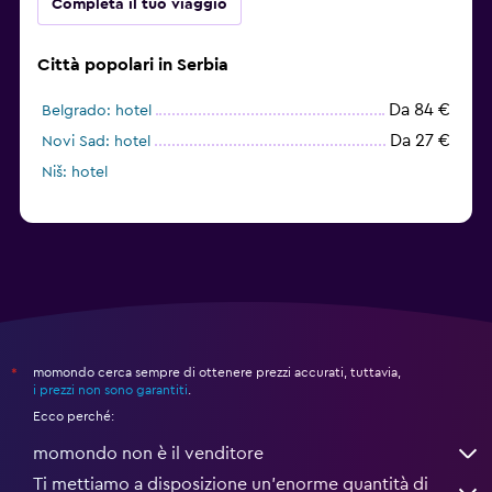
Completa il tuo viaggio
Città popolari in Serbia
Da 84 €
Belgrado: hotel
Da 27 €
Novi Sad: hotel
Niš: hotel
momondo cerca sempre di ottenere prezzi accurati, tuttavia,
*
i prezzi non sono garantiti
.
Ecco perché:
momondo non è il venditore
Ti mettiamo a disposizione un’enorme quantità di