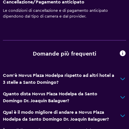
Bidoni dei rifiuti
Cancellazione/Pagamento anticipato
Le condizioni di cancellazione e di pagamento anticipato
Accessibilità
dipendono dal tipo di camera e dal provider.
Intera unità accessibile ai disabili
Ascensore
Accessibile in ascensore
Non fumatori
Domande più frequenti
WC con maniglioni di sostegno
Piani superiori accessibili in ascensore
Com'è Novus Plaza Hodelpa rispetto ad altri hotel a
Area fumatori
3 stelle a Santo Domingo?
Quanto dista Novus Plaza Hodelpa da Santo
Salute e sicurezza
Domingo Dr. Joaquin Balaguer?
Pulizia quotidiana
Qual è il modo migliore di andare a Novus Plaza
Kit di pronto soccorso
Hodelpa da Santo Domingo Dr. Joaquin Balaguer?
Videosorveglianza nelle aree comuni