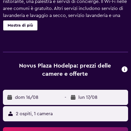
ristorante, una palestra e servizi di concierge. Il Wi-Fi nelle
aree comuni è gratuito. Altri servizi includono servizio di
lavanderia e lavaggio a secco, servizio lavanderia e una
reception aperta 24 ore su 24. Novus Plaza Hodelpa offre
Mostra di più
96 sistemazioni con casseforti in camera e acqua minerale
gratuita. I televisori trasmettono canali premium via cavo.
I bagni comprendono doccia con soffione a pioggia, set di
cortesia gratuiti e asciugacapelli. Durante il tuo soggiorno
puoi navigare su Internet utilizzando la connessione
wireless gratuita. Le dotazioni business comprendono
Novus Plaza Hodelpa: prezzi delle
scrivania e telefono; chiamate urbane gratuite
camere e offerte
(potrebbero essere previste restrizioni). Le camere sono
provviste di ferri/assi da stiro e tende oscuranti. Le pulizie
vengono eseguite tutti i giorni. I servizi ricreativi di un
dom 16/08
-
lun 17/08
hotel includono una palestra. Le attività ricreative
elencate di seguito sono disponibili in loco o nelle
vicinanze. È possibile che siano a pagamento.
2 ospiti, 1 camera