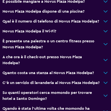
È possibile mangiare a Novus Plaza Hodelpa?
Videosorveglianza all'esterno della struttura
Novus Plaza Hodelpa dispone di una piscina?
Servizio di sicurezza attivo 24 ore su 24
Cassaforte
Qual è il numero di telefono di Novus Plaza Hodelpa?
Novus Plaza Hodelpa il Wi-Fi?
Cose da fare
È presente una palestra o un centro fitness presso
Negozio di souvenir
Novus Plaza Hodelpa?
Eco-turismo
A che ora è il check-out presso Novus Plaza
Noleggio bici
Hodelpa?
Casinò
Quanto costa una stanza al Novus Plaza Hodelpa?
Salone di bellezza
C'è un servizio di lavanderia al Novus Plaza Hodelpa?
Generale
Su quanti operatori cerca momondo per trovare
Finestra
hotel a Santo Domingo?
Vista sul cortile interno
Quando è stata l'ultima volta che momondo ha