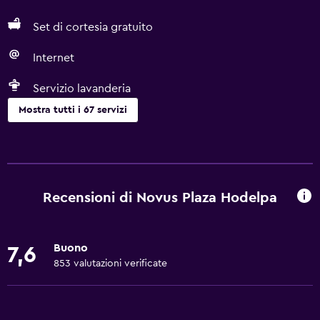
Set di cortesia gratuito
Internet
Servizio lavanderia
Mostra tutti i 67 servizi
Servizi e comodità
Bancomat
Servizio sveglia
Recensioni di Novus Plaza Hodelpa
Cassetta di sicurezza
Cambio valuta in loco
Buono
7,6
Mini-market in loco
853 valutazioni verificate
Servizio in camera
Sportello escursioni