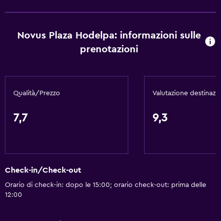
Accesso con chiave
Accesso con chiave magnetica
Novus Plaza Hodelpa: informazioni sulle
Bottiglia d'acqua
prenotazioni
Reception 24h/24
Di base
Qualità/Prezzo
Valutazione destinazi
Wi-Fi gratis
Internet
7,7
9,3
Asciugamani
Estintore
Set di cortesia gratuito
Check-in/Check-out
Allarme antincendio
Orario di check-in: dopo le 15:00; orario check-out: prima delle
Riscaldamento
12:00
Aria condizionata