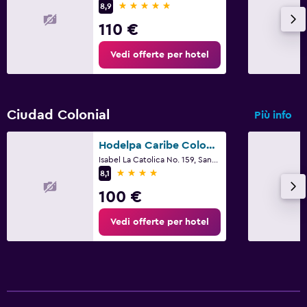
5 stelle
8,9
Fitness
110 €
Centro fitness
Vedi offerte per hotel
Ciudad Colonial
Più info
Hodelpa Caribe Colonial
Isabel La Catolica No. 159, Santo Domingo
4 stelle
8,1
100 €
Vedi offerte per hotel