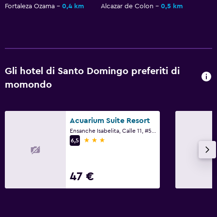
Fortaleza Ozama
0,4 km
Alcazar de Colon
0,5 km
Parcheggio e trasporti
Parcheggio in strada
Navetta aeroporto (supplemento)
Servizio navetta (a pagamento)
Gli hotel di Santo Domingo preferiti di
momondo
Lavanderia
Lavanderia
Acuarium Suite Resort
Servizio lavanderia
Ensanche Isabelita, Calle 11, #5, Santo Domingo
Ferro e asse da stiro
3 stelle
6,5
Ristoranti
47 €
Ristorante
Bar/Lounge
Il cibo può essere consegnato presso l'alloggio dell'ospite