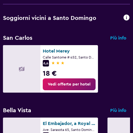
Media e intrattenimento
Soggiorni vicini a Santo Domingo
TV a schermo piatto
TV
San Carlos
Più info
Spazio di lavoro
Hotel Merey
Calle Santome # 452, Santo Domingo
Fax/fotocopie
3 stelle
6,4
Scrivania
18 €
Vedi offerte per hotel
Esterno
Terrazza/patio
Bella Vista
Più info
Adatti alle famiglie
Babysitter o nursery
El Embajador, a Royal Hideaway Hotel
Ave. Sarasota 65, Santo Domingo