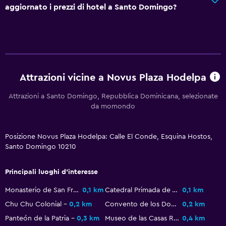
Vista su luogo di interesse
aggiornato i prezzi di hotel a Santo Domingo?
Telefono
Deposito disponibile
Bagno
Doccia
Attrazioni vicine a Novus Plaza Hodelpa
Asciugacapelli
Attrazioni a Santo Domingo, Repubblica Dominicana, selezionate
da momondo
Carta igienica
Bagno privato
Posizione Novus Plaza Hodelpa: Calle El Conde, Esquina Hostos,
Santo Domingo 10210
Stanza da letto
Letti extra-lunghi (> 2 metri)
Principali luoghi d'interesse
Presa elettrica vicino al letto
Monasterio de San Francisco
0,1 km
Catedral Primada de América
0,1 km
Barra appendiabiti
Chu Chu Colonial
0,2 km
Convento de los Dominicos
0,2 km
Guardaroba o armadio
Panteón de la Patria
0,3 km
Museo de las Casas Reales
0,4 km