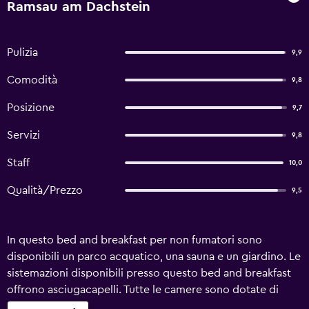
Ramsau am Dachstein
Pulizia
9,9
Comodità
9,8
Posizione
9,7
Servizi
9,8
Staff
10,0
Qualità/Prezzo
9,5
In questo bed and breakfast per non fumatori sono
disponibili un parco acquatico, una sauna e un giardino. Le
sistemazioni disponibili presso questo bed and breakfast
offrono asciugacapelli. Tutte le camere sono dotate di
balcone. Inoltre disponibili: scrivania e cassaforte. I bagni