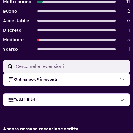
Molto buono
11
Buono
2
Accettabile
0
Discreto
1
Mediocre
3
Scarso
1
Ordina per
:
Più recenti
Tutti i filtri
Ancora nessuna recensione scritta