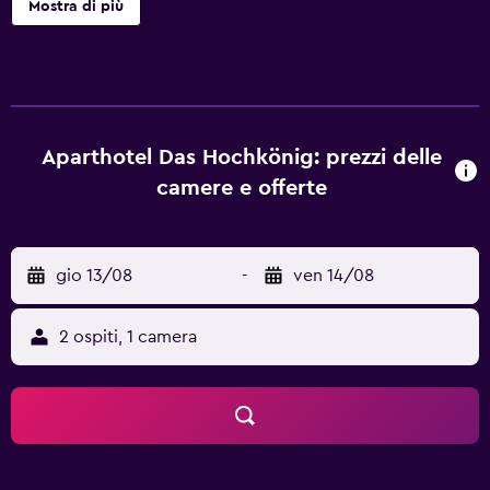
Mostra di più
sono dotati di doccia. I servizi ricreativi di un bed and
breakfast includono un parco acquatico e una sauna. Le
attività ricreative elencate di seguito sono disponibili in
loco o nelle vicinanze. È possibile che siano a pagamento.
Aparthotel Das Hochkönig: prezzi delle
camere e offerte
gio 13/08
-
ven 14/08
2 ospiti, 1 camera