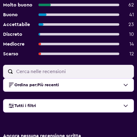
Molto buono
62
Buono
41
Accettabile
23
Discreto
10
Mediocre
14
Scarso
12
Ordina per
:
Più recenti
Tutti i filtri
Ancora nessuna recensione scritta