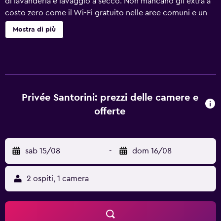
di lavanderia e lavaggio a secco. Non mancano gli extra a
costo zero come il Wi-Fi gratuito nelle aree comuni e un
parcheggio gratuito. Altri servizi includono supporto per
Mostra di più
la prenotazione di escursioni e biglietti, un giardino e una
TV nelle aree comuni. Privee Santorini offre 11 sistemazioni
con aria condizionata, accessibili da corridoi esterni e con
casseforti in camera e acqua minerale gratuita. Tutte le
camere sono dotate di balcone attrezzato. I letti sono
preparati con biancheria da letto di alta qualità. La TV LED
Privée Santorini: prezzi delle camere e
da 42 pollici con canali via satellite. I bagni sono dotati di
offerte
set di cortesia gratuiti e asciugacapelli. Durante il tuo
soggiorno puoi navigare su Internet utilizzando la
connessione wireless gratuita (più di 50 Mbps di velocità).
sab 15/08
-
dom 16/08
Le pulizie vengono eseguite tutti i giorni; inoltre, è
possibile richiedere ferro/asse da stiro. I servizi ricreativi
di un hotel includono una piscina stagionale all'aperto. Le
2 ospiti, 1 camera
attività ricreative elencate di seguito sono disponibili in
loco o nelle vicinanze. È possibile che siano a pagamento.