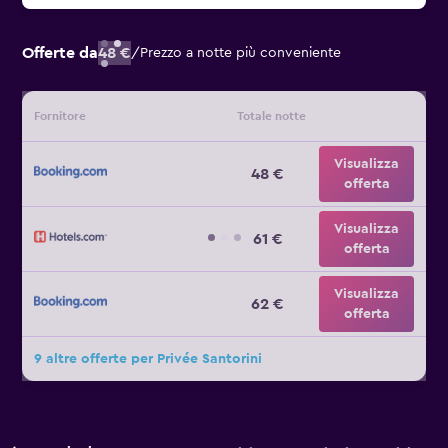
Offerte da
48 €
/
Prezzo a notte più conveniente
Fornitore
Totale notte
Visualizza
48 €
offerta
Visualizza
61 €
offerta
Visualizza
62 €
offerta
9 altre offerte per Privée Santorini