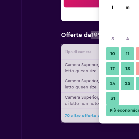
Cer
l
m
100 €
Offerte da
/
Prezzo a no
3
4
Tipo di camera
Fornitor
10
11
Camera Superior, 1
17
18
letto queen size
Camera Superior, 1
24
25
letto queen size
Camera Superior, Tipo
31
di letto non noto
Più economic
70 altre offerte per Novotel Paris 1