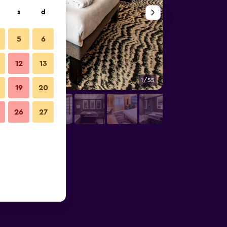
s
d
5
6
12
13
1/55
Ingresso
19
20
26
27
d'Orleans