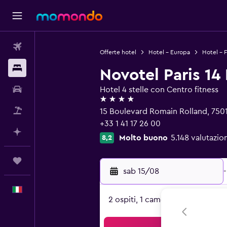
Voli
Offerte hotel
Hotel - Europa
Hotel - F
Soggiorni
Novotel Paris 14
Noleggio auto
Hotel 4 stelle con Centro fitness
4 stelle
Pacchetti vacanze
15 Boulevard Romain Rolland, 7501
+33 1 41 17 26 00
Fai piani con l'AI
Molto buono
5.148 valutazion
8,2
Trips
sab 15/08
-
Italiano
2 ospiti, 1 camera