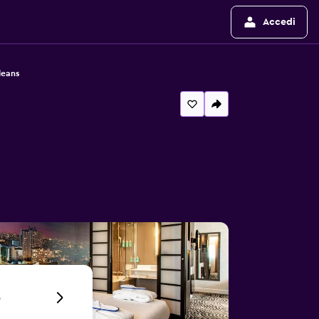
Accedi
leans
6