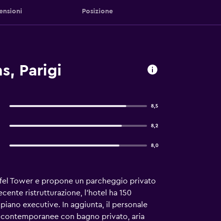
ensioni
Posizione
s, Parigi
8,5
8,2
8,0
Eiffel Tower e propone un parcheggio privato
recente ristrutturazione, l'hotel ha 150
piano executive. In aggiunta, il personale
re contemporanee con bagno privato, aria