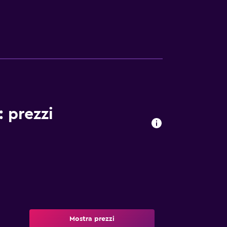
ente in camera per preparare bevande calde.
 ospiti possono recarsi presso l'accogliente
cile accesso Fondation Cartier pour l'Art
du Louvre e Champs-Elysees.
: prezzi
Mostra prezzi