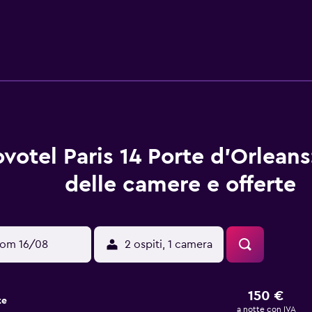
anno usare l'angolo tè e caffè messo a disposizione gratuitam
lazione, pranzo e cena, oltre a specialità francesi. La sera, gli
ndo un drink. Il Novotel Paris 14 Porte d'Orleans garantisce fa
na ventina di minuti di auto dall'Arc de Triomphe, dal Musee 
votel Paris 14 Porte d'Orleans
delle camere e offerte
om 16/08
2 ospiti, 1 camera
150 €
ze
a notte con IVA