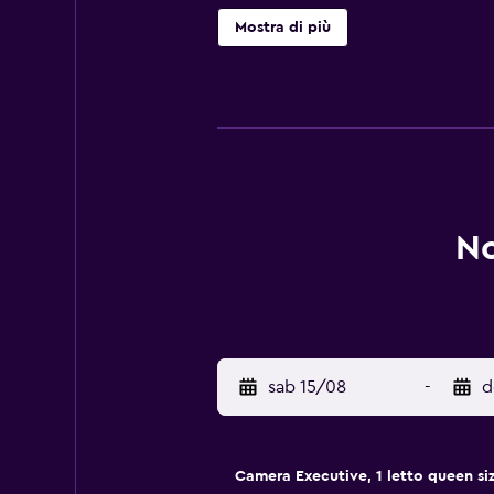
condizionata e TV. Gli ospiti potr
Mostra di più
Novotel Cafe serve tutti i giorni co
lounge bar per rilassarsi sorseggia
Contemporain. Si trova inoltre a u
No
sab 15/08
-
d
Camera Executive, 1 letto queen si