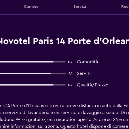
Camere
Servizi
Rec
ovotel Paris 14 Porte d'Orlean
Comodità
8,5
Servizi
8,1
Qualità/Prezzo
8,5
ris 14 Porte d'Orleans si trova a breve distanza in auto dalla 
, un servizio di lavanderia e un servizio di lavaggio a secco. Di 
cludono Wi-Fi gratuito, una reception aperta 24 ore su 24 e un 
fornire informazioni sulla zona. Questo hotel dispone di came