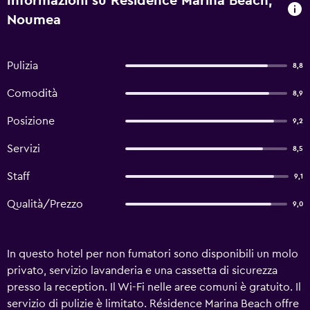
Informazioni su Résidence Marina Beach,
Noumea
Pulizia
8,8
Comodità
8,9
Posizione
9,2
Servizi
8,5
Staff
9,1
Qualità/Prezzo
9,0
In questo hotel per non fumatori sono disponibili un molo
privato, servizio lavanderia e una cassetta di sicurezza
presso la reception. Il Wi-Fi nelle aree comuni è gratuito. Il
servizio di pulizie è limitato. Résidence Marina Beach offre