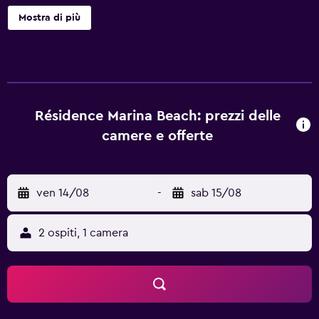
33 sistemazioni con aria condizionata, casseforti in camera
Mostra di più
e accessori per la preparazione di caffè/tè. Queste
sistemazioni, decorate e arredate singolarmente,
includono una scrivania. I letti sono preparati con
biancheria da letto di alta qualità. Angolo cottura con
frigorifero con congelatore, piano cottura e microonde. I
bagni sono dotati di doccia e set di cortesia gratuiti.
Résidence Marina Beach: prezzi delle
Questo hotel di Nouméa offre accesso wireless a Internet
camere e offerte
gratuito. La TV a schermo piatto da 42 pollici con canali
via cavo. Su richiesta sono disponibili ferro/asse da stiro e
asciugacapelli. Le pulizie vengono eseguite tutti i giorni.
ven 14/08
-
sab 15/08
2 ospiti, 1 camera