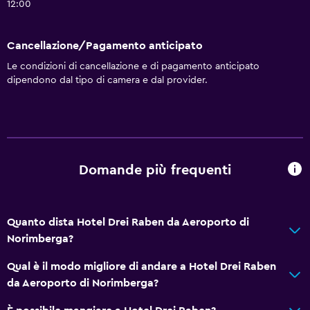
12:00
Vista su luogo di interesse
Deposito disponibile
Cancellazione/Pagamento anticipato
Vista su strada silenziosa
Le condizioni di cancellazione e di pagamento anticipato
dipendono dal tipo di camera e dal provider.
Salottino
Pantofole
Divano-letto
Camere insonorizzate
Domande più frequenti
Insonorizzazione
Telefono
Vista sulla città
Quanto dista Hotel Drei Raben da Aeroporto di
Norimberga?
Bagno
Qual è il modo migliore di andare a Hotel Drei Raben
Asciugacapelli
da Aeroporto di Norimberga?
Accappatoio