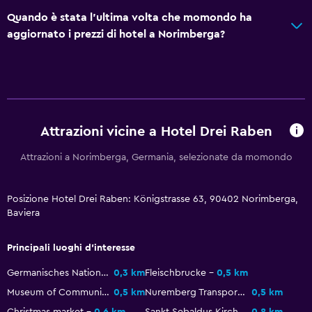
Servizio in camera
Quando è stata l'ultima volta che momondo ha
Sportello escursioni
aggiornato i prezzi di hotel a Norimberga?
Accesso con chiave
Check-out veloce
Reception 24h/24
Cassetta di sicurezza
Attrazioni vicine a Hotel Drei Raben
Attrazioni a Norimberga, Germania, selezionate da momondo
Accessibilità
Ipoallergenico
Posizione Hotel Drei Raben: Königstrasse 63, 90402 Norimberga,
Cuscino ipoallergenico
Baviera
Non fumatori
Cuscino non di piume
Principali luoghi d'interesse
Ascensore
Germanisches Nationalmuseum
0,3 km
Fleischbrucke
0,5 km
Accessibile in ascensore
Museum of Communication
0,5 km
Nuremberg Transport Museum
0,5 km
Christmas market
0,6 km
Sankt Sebaldus Kirche
0,8 km