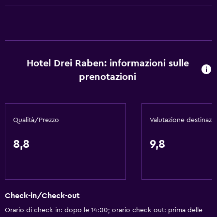
Allarme antincendio
Riscaldamento
Aria condizionata
Wi-Fi gratis
Hotel Drei Raben: informazioni sulle
Lenzuola
prenotazioni
Asciugamani
Shampoo
Adattatore
Qualità/Prezzo
Valutazione destinazi
Bagnoschiuma
Bidoni dei rifiuti
8,8
9,8
Balsamo per capelli
Generale
Check-in/Check-out
Camere per famiglie
Orario di check-in: dopo le 14:00; orario check-out: prima delle
Pavimenti in legno massiccio o parquet