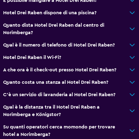
È possibile mangiare a Hotel Drei Raben?
Bagno privato
Hotel Drei Raben dispone di una piscina?
Doccia
Quanto dista Hotel Drei Raben dal centro di
Cuffia da doccia
Norimberga?
WC aggiuntivo
Qual è il numero di telefono di Hotel Drei Raben?
Vasca
Bidet
Hotel Drei Raben il Wi-Fi?
Toilette
A che ora è il check-out presso Hotel Drei Raben?
Carta igienica
Quanto costa una stanza al Hotel Drei Raben?
Spazzolino da denti
C'è un servizio di lavanderia al Hotel Drei Raben?
Servizi e comodità
Qual è la distanza tra il Hotel Drei Raben a
Bancomat
Norimberga e Königstor?
Servizio sveglia
Su quanti operatori cerca momondo per trovare
Servizio concierge
hotel a Norimberga?