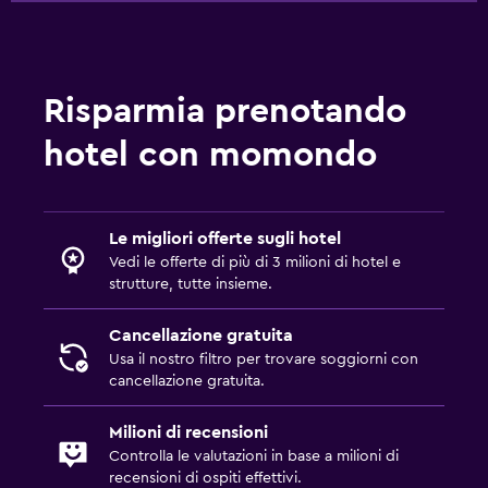
TV via cavo o satellitare
Radio
Lettore CD
Risparmia prenotando
TV
hotel con momondo
Dock per smartphone
Lettore DVD
Le migliori offerte sugli hotel
Stanza da letto
Vedi le offerte di più di 3 milioni di hotel e
strutture, tutte insieme.
Cuscino di piume
Presa elettrica vicino al letto
Cancellazione gratuita
Usa il nostro filtro per trovare soggiorni con
Sveglia
cancellazione gratuita.
Divano-letto
Barra appendiabiti
Milioni di recensioni
Controlla le valutazioni in base a milioni di
Guardaroba o armadio
recensioni di ospiti effettivi.