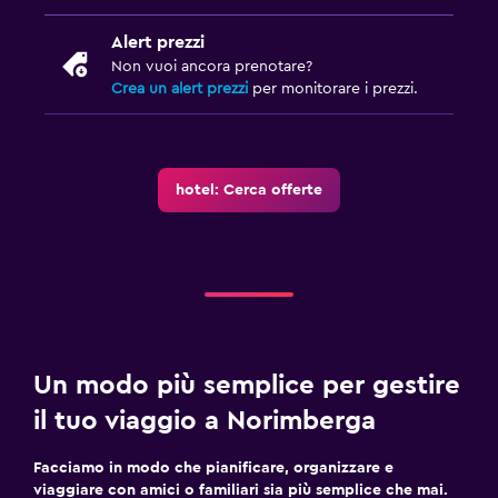
Parcheggio e trasporti
Alert prezzi
Non vuoi ancora prenotare?
Parcheggio
Crea un alert prezzi
per monitorare i prezzi.
Parcheggio privato
Servizio navetta (a pagamento)
Servizio parcheggiatore
hotel: Cerca offerte
Lavanderia
Lavanderia
Servizio stiro
Servizio lavanderia
Un modo più semplice per gestire
Ferro e asse da stiro
il tuo viaggio a Norimberga
Salute e sicurezza
Facciamo in modo che pianificare, organizzare e
Pulizia quotidiana
viaggiare con amici o familiari sia più semplice che mai.