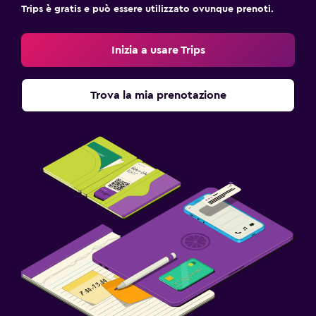
Trips è gratis e può essere utilizzato ovunque prenoti.
Videosorveglianza nelle aree comuni
Kit di pronto soccorso
Inizia a usare Trips
Cassaforte
Trova la mia prenotazione
Cose da fare
Zoo
Noleggio bici
Shopping
Spazio di lavoro
Fax/fotocopie
Scrivania
Adatti alle famiglie
Babysitter o nursery