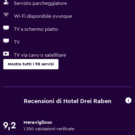
Servizio parcheggiatore
Wi-Fi disponibile ovunque
TV a schermo piatto
TV
TV via cavo o satellitare
Mostra tutti i 98 servizi
Di base
Dispositivo hotspot mobile
Wi-Fi disponibile ovunque
Recensioni di Hotel Drei Raben
Internet
Estintore
Meraviglioso
9,2
Set di cortesia gratuito
1.350 valutazioni verificate