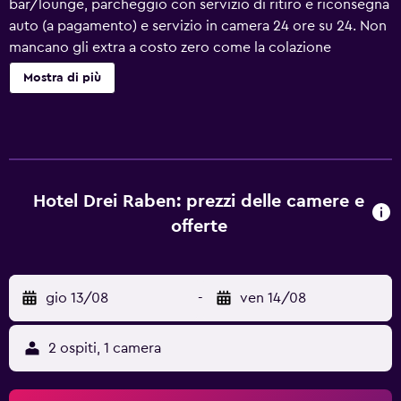
bar/lounge, parcheggio con servizio di ritiro e riconsegna
auto (a pagamento) e servizio in camera 24 ore su 24. Non
mancano gli extra a costo zero come la colazione
completa gratuita e il Wi-Fi gratuito nelle aree comuni.
Mostra di più
Altri servizi includono servizi di concierge, servizio di
lavanderia e lavaggio a secco e servizio lavanderia. Hotel
Drei Raben offre 22 sistemazioni con aria condizionata,
minibar e casseforti in camera. I letti sono preparati con
copriletto in piuma. È disponibile un'ampia scelta di
cuscini. La TV a schermo piatto con canali via satellite. I
Hotel Drei Raben: prezzi delle camere e
bagni sono dotati di accappatoi, pantofole, set di cortesia
offerte
firmati e set di cortesia gratuiti. Questo hotel di
Norimberga offre accesso wireless a Internet gratuito. Le
dotazioni business comprendono scrivania, quotidiani
gio 13/08
-
ven 14/08
gratuiti e telefono. Le camere sono provviste di
asciugacapelli e tende oscuranti. Su richiesta sono
disponibili biancheria da letto ipoallergenica e ferro/asse
2 ospiti, 1 camera
da stiro. Couverture serale e pulizie tutti i giorni. Le attività
ricreative elencate di seguito sono disponibili in loco o