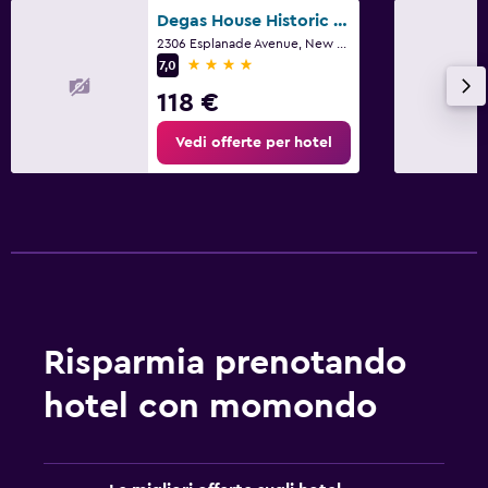
Degas House Historic Boutique Hotel
2306 Esplanade Avenue, New Orleans, LA
4 stelle
7,0
118 €
Vedi offerte per hotel
Risparmia prenotando
hotel con momondo