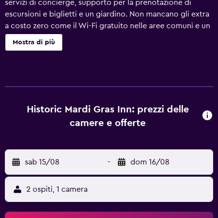
servizi di concierge, supporto per la prenotazione di
escursioni e biglietti e un giardino. Non mancano gli extra
a costo zero come il Wi-Fi gratuito nelle aree comuni e un
parcheggio gratuito. Altri servizi includono un'area picnic
Mostra di più
e distributore automatico. Historic Mardi Gras Inn offre 31
sistemazioni con aria condizionata, accessibili da corridoi
esterni e con acqua minerale gratuita e asciugacapelli.
Queste sistemazioni, decorate e arredate singolarmente,
includono una scrivania. Le TV trasmettono canali via
cavo. I bagni sono dotati di vasca o doccia e set di
Historic Mardi Gras Inn: prezzi delle
cortesia gratuiti. Durante il tuo soggiorno puoi navigare su
camere e offerte
Internet utilizzando la connessione wireless gratuita. Le
camere sono provviste di ferri/assi da stiro e ventilatori a
soffitto. Le pulizie vengono eseguite tutti i giorni; inoltre,
sab 15/08
-
dom 16/08
è possibile richiedere frigoriferi.
2 ospiti, 1 camera