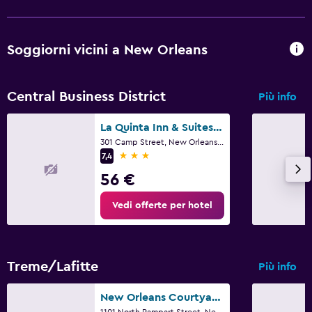
Fax/fotocopie
Scrivania
Soggiorni vicini a New Orleans
Salute e sicurezza
Pulizia quotidiana
Central Business District
Più info
Servizio di sicurezza attivo 24 ore su 24
La Quinta Inn & Suites by Wyndham New Orleans Downtown
301 Camp Street, New Orleans, LA
Cose da fare
3 stelle
7,4
Tavolo da biliardo
56 €
Vedi offerte per hotel
Adatti alle famiglie
Babysitter o nursery
Treme/Lafitte
Più info
New Orleans Courtyard Hotel by the French Quarter
1101 North Rampart Street, New Orleans, LA