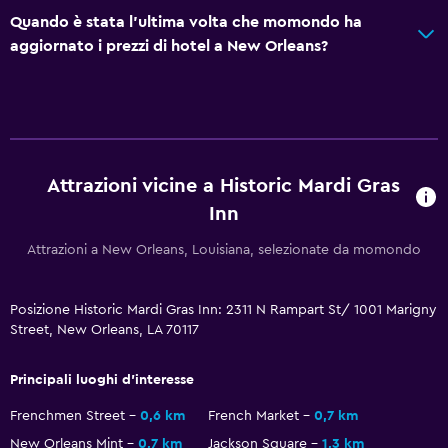
Media e intrattenimento
Quando è stata l'ultima volta che momondo ha
aggiornato i prezzi di hotel a New Orleans?
TV a schermo piatto
TV via cavo o satellitare
TV
Esterno
Attrazioni vicine a Historic Mardi Gras
Terrazza/patio
Inn
Area pic-nic
Attrazioni a New Orleans, Louisiana, selezionate da momondo
Giardino
Posizione Historic Mardi Gras Inn: 2311 N Rampart St/ 1001 Marigny
Stanza da letto
Street, New Orleans, LA 70117
Presa elettrica vicino al letto
Principali luoghi d'interesse
Barra appendiabiti
Guardaroba o armadio
Frenchmen Street
0,6 km
French Market
0,7 km
New Orleans Mint
0,7 km
Jackson Square
1,3 km