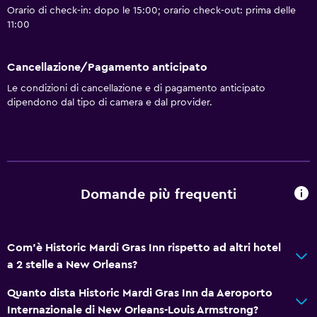
Cuscino non di piume
Orario di check-in: dopo le 15:00; orario check-out: prima delle
11:00
Piani superiori accessibili con scale
Area fumatori
Cancellazione/Pagamento anticipato
Ingresso privato
Le condizioni di cancellazione e di pagamento anticipato
dipendono dal tipo di camera e dal provider.
Bagno
Doccia
Vasca
Asciugacapelli
Domande più frequenti
Toilette
Carta igienica
Com'è Historic Mardi Gras Inn rispetto ad altri hotel
Bagno privato
a 2 stelle a New Orleans?
Doccia a filo pavimento
Quanto dista Historic Mardi Gras Inn da Aeroporto
Internazionale di New Orleans-Louis Armstrong?