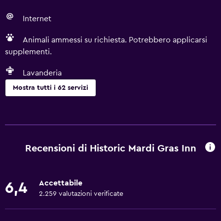
Internet
Animali ammessi su richiesta. Potrebbero applicarsi
supplementi.
Lavanderia
Mostra tutti i 62 servizi
Di base
Wi-Fi gratis
Wi-Fi disponibile ovunque
Recensioni di Historic Mardi Gras Inn
Internet
Lenzuola
Accettabile
6,4
Asciugamani
2.259 valutazioni verificate
Ventilatore