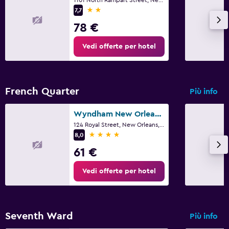
2 stelle
7,7
78 €
Vedi offerte per hotel
French Quarter
Più info
Wyndham New Orleans - French Quarter
124 Royal Street, New Orleans, LA
4 stelle
8,0
61 €
Vedi offerte per hotel
Seventh Ward
Più info