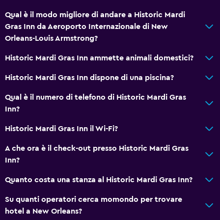
Generale
Qual è il modo migliore di andare a Historic Mardi
Camere per famiglie
Gras Inn da Aeroporto Internazionale di New
Salottino
Orleans-Louis Armstrong?
Pavimenti in legno massiccio o parquet
Historic Mardi Gras Inn ammette animali domestici?
Vista sul cortile interno
Historic Mardi Gras Inn dispone di una piscina?
Moquette
Vista sulla città
Qual è il numero di telefono di Historic Mardi Gras
Inn?
Deposito disponibile
Historic Mardi Gras Inn il Wi-Fi?
Ristoranti
A che ora è il check-out presso Historic Mardi Gras
Forno a microonde
Inn?
Frigorifero
Quanto costa una stanza al Historic Mardi Gras Inn?
Distributore di bevande
Su quanti operatori cerca momondo per trovare
Distributore di snack
hotel a New Orleans?