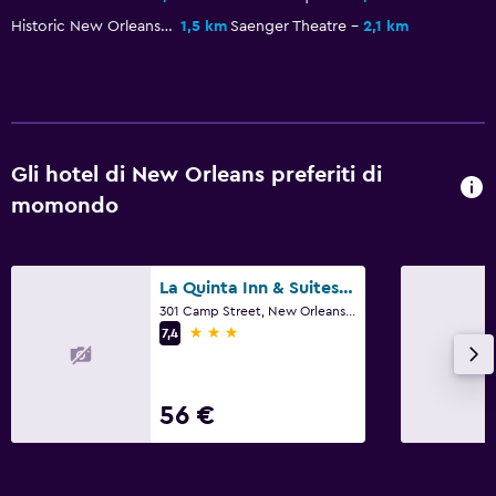
Servizi e comodità
Historic New Orleans Collection
1,5 km
Saenger Theatre
2,1 km
Bancomat
Check-out veloce
Reception 24h/24
Gli hotel di New Orleans preferiti di
Parcheggio e trasporti
momondo
Parcheggio in strada
Parcheggio gratuito
La Quinta Inn & Suites by Wyndham New Orleans Downtown
301 Camp Street, New Orleans, LA
Lavanderia
3 stelle
7,4
Lavanderia
Ferro e asse da stiro
56 €
Spazio di lavoro