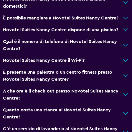
domestici?
Ristoranti
Minibar
È possibile mangiare a Novotel Suites Nancy Centre?
Ristorante
Novotel Suites Nancy Centre dispone di una piscina?
Bar/Lounge
Qual è il numero di telefono di Novotel Suites Nancy
Colazione in camera
Centre?
Il cibo può essere consegnato presso l'alloggio dell'ospite
Novotel Suites Nancy Centre il Wi-Fi?
Caffetteria
È presente una palestra o un centro fitness presso
Novotel Suites Nancy Centre?
Generale
Camere per famiglie
A che ora è il check-out presso Novotel Suites Nancy
Centre?
Camere comunicanti disponibili
Camere insonorizzate
Quanto costa una stanza al Novotel Suites Nancy
Centre?
Telefono
Deposito disponibile
C'è un servizio di lavanderia al Novotel Suites Nancy