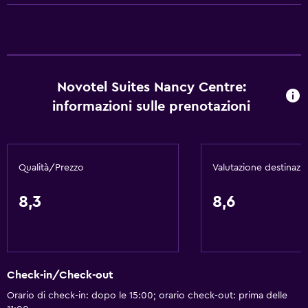
Bottiglia d'acqua
Reception 24h/24
Cucina
Bollitore elettrico
Novotel Suites Nancy Centre:
informazioni sulle prenotazioni
Forno a microonde
Bollitore per tè/caffè
Bollitore
Qualità/Prezzo
Valutazione destinazi
Frigorifero
Macchina del caffè
8,3
8,6
Angolo cottura
Di base
Check-in/Check-out
Wi-Fi gratis
Orario di check-in: dopo le 15:00; orario check-out: prima delle
Wi-Fi disponibile ovunque