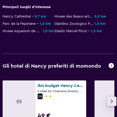
Principali luoghi d'interesse
Escursioni
Noleggio bici
Nancy Cathedral
0,7 km
Musee des Beaux-arts
0,9 km
Parc de la Pepiniere
1,0 km
Giardino Zoologico Pepiniere
1,0 km
Giochi da tavolo/puzzle
Musee Aquarium de Nancy
1,0 km
Stadio Marcel-Picot
1,2 km
Ciclismo
Parcheggio e trasporti
Ricarica auto elettriche
Parcheggio
Gli hotel di Nancy preferiti di momondo
Parcheggio privato
ibis budget Nancy Centre
Bagno
4 Allee Du Chanoine Drioton, Nancy, Meurthe e Mosella
Asciugacapelli
2 stelle
7,9
Toilette
Bagno privato
49 €