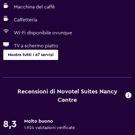
Macchina del caffè
Caffetteria
Wi-Fi disponibile ovunque
TV a schermo piatto
Mostra tutti i 67 servizi
Servizi e comodità
Servizio sveglia
Cassetta di sicurezza
Recensioni di Novotel Suites Nancy
Strutture per riunioni/ricevimenti
Centre
Mini-market in loco
Servizio in camera
Molto buono
8,3
Check-out veloce
1.924 valutazioni verificate