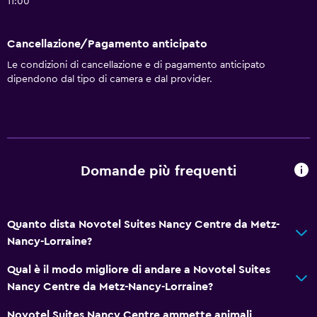
11:00
Internet
Estintore
Cancellazione/Pagamento anticipato
Allarme antincendio
Le condizioni di cancellazione e di pagamento anticipato
dipendono dal tipo di camera e dal provider.
Riscaldamento
Aria condizionata
Accessibilità
Trasporto animali consentito. Potrebbero applicarsi
Domande più frequenti
supplementi.
Maggiore accessibilità
Quanto dista Novotel Suites Nancy Centre da Metz-
Ascensore
Nancy-Lorraine?
Accessibile in ascensore
Qual è il modo migliore di andare a Novotel Suites
Parcheggio accessibile
Nancy Centre da Metz-Nancy-Lorraine?
Non fumatori
Novotel Suites Nancy Centre ammette animali