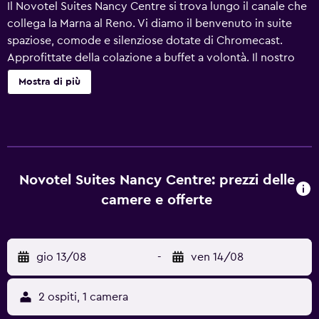
Il Novotel Suites Nancy Centre si trova lungo il canale che
collega la Marna al Reno. Vi diamo il benvenuto in suite
spaziose, comode e silenziose dotate di Chromecast.
Approfittate della colazione a buffet a volontà. Il nostro
bar offre un'ampia scelta di bevande. Parcheggio a
Mostra di più
pagamento su prenotazione. Certificazione Green Key: il
principale standard ambientale internazionale per le
sistemazioni turistiche impegnate nella sostenibilità.
Novotel Suites Nancy Centre: prezzi delle
camere e offerte
gio 13/08
-
ven 14/08
2 ospiti, 1 camera