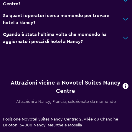
Centre?
Salute e sicurezza
Su quanti operatori cerca momondo per trovare
Pulizia quotidiana
hotel a Nancy?
Kit di pronto soccorso
Quando è stata l'ultima volta che momondo ha
Videosorveglianza nelle aree comuni
aggiornato i prezzi di hotel a Nancy?
Videosorveglianza all'esterno della struttura
Cassaforte
Media e intrattenimento
Attrazioni vicine a Novotel Suites Nancy
TV a schermo piatto
Centre
Biblioteca
Attrazioni a Nancy, Francia, selezionate da momondo
TV via cavo o satellitare
TV
Posizione Novotel Suites Nancy Centre: 2, Allée du Chanoine
Drioton, 54000 Nancy, Meurthe e Mosella
Cose da fare