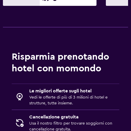
Lavanderia
Lavanderia
Servizio stiro
Servizio lavanderia
Risparmia prenotando
Spazio di lavoro
Fax/fotocopie
hotel con momondo
Scrivania
Adatti alle famiglie
Le migliori offerte sugli hotel
Vedi le offerte di più di 3 milioni di hotel e
Babysitter o nursery
strutture, tutte insieme.
Lettini disponibili
Cancellazione gratuita
Usa il nostro filtro per trovare soggiorni con
Esterno
cancellazione gratuita.