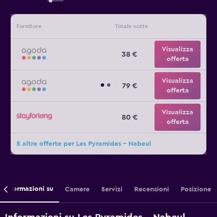
Fornitore
Totale notte
Visualizza
38 €
offerta
Visualizza
79 €
offerta
Visualizza
80 €
offerta
5 altre offerte per Les Pyramides - Nabeul
Informazioni su
Camere
Servizi
Recensioni
Posizione