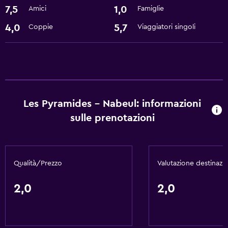
7,5
1,0
Amici
Famiglie
Servizio lavanderia
4,0
5,7
Coppie
Viaggiatori singoli
Ristoranti
Ristorante
Caffetteria
Les Pyramides - Nabeul: informazioni
Cose da fare
sulle prenotazioni
Tavolo da biliardo
Negozio di souvenir
Qualità/Prezzo
Valutazione destinazi
Di base
Internet
2,0
2,0
Aria condizionata
Parcheggio e trasporti