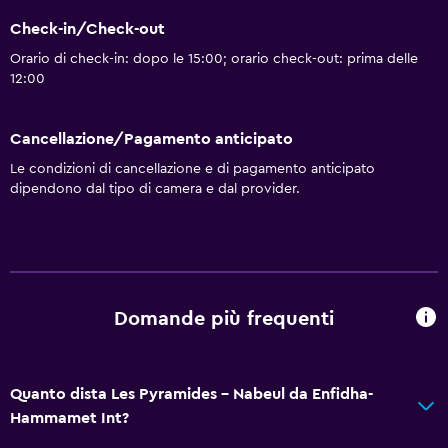
Navetta aeroporto
Check-in/Check-out
Orario di check-in: dopo le 15:00; orario check-out: prima delle
12:00
Accessibilità
Ascensore
Cancellazione/Pagamento anticipato
Le condizioni di cancellazione e di pagamento anticipato
Esterno
dipendono dal tipo di camera e dal provider.
Spiaggia privata
Generale
Deposito disponibile
Domande più frequenti
Salute e sicurezza
Cassaforte
Quanto dista Les Pyramides - Nabeul da Enfidha-
Hammamet Int?
Adatti alle famiglie