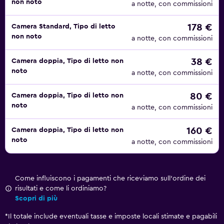
non noto
a notte, con commissioni
spuntini leggeri durante l'intera giornata. L'hotel ospita
anche 2 ristoranti che servono piatti della cucina locale e
178 €
Camera Standard, Tipo di letto
internazionale, mentre nelle vicinanze sorgono il Sam's
non noto
a notte, con commissioni
Burger e L'Olivier.
38 €
Camera doppia, Tipo di letto non
La struttura gode di una posizione strategica a pochi passi
noto
a notte, con commissioni
da numerose spiagge e attrazioni. Dall'Hotel Les
Pyramides Nabeul puoi raggiungere facilmente in auto la
80 €
Camera doppia, Tipo di letto non
Statua delle Sirene e il Forte di Hammamet.
noto
a notte, con commissioni
160 €
Camera doppia, Tipo di letto non
noto
a notte, con commissioni
Come influiscono i pagamenti che riceviamo sull'ordine dei
risultati e come li ordiniamo?
Scopri di più
*
Il totale include eventuali tasse e imposte locali stimate e pagabili