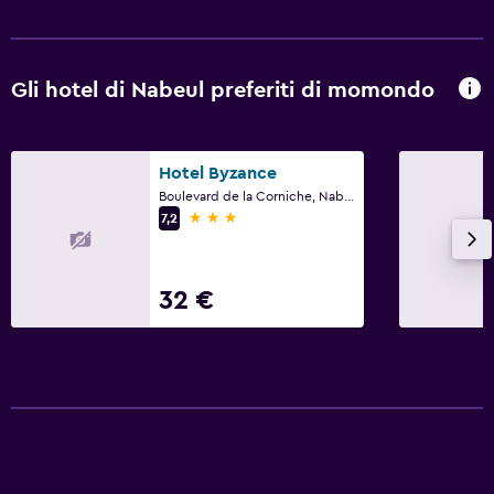
Gli hotel di Nabeul preferiti di momondo
Hotel Byzance
Boulevard de la Corniche, Nabeul
3 stelle
7,2
32 €