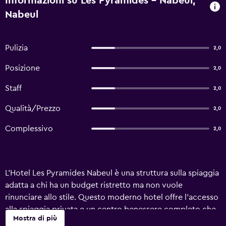
Informazioni su Les Pyramides - Nabeul,
Nabeul
Pulizia
2,0
Posizione
2,0
Staff
2,0
Qualità/Prezzo
2,0
Complessivo
2,0
L'Hotel Les Pyramides Nabeul è una struttura sulla spiaggia
adatta a chi ha un budget ristretto ma non vuole
rinunciare allo stile. Questo moderno hotel offre l'accesso
alla spiaggia privata e un centro benessere completo che
Mostra di più
comprende sale private per trattamenti e una serie di altri