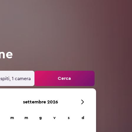
ne
Cerca
spiti, 1 camera
settembre 2026
m
m
g
v
s
d