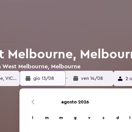
t Melbourne, Melbour
i a West Melbourne, Melbourne
gio 13/08
-
ven 14/08
2 o
agosto 2026
l
m
m
g
v
s
d
l