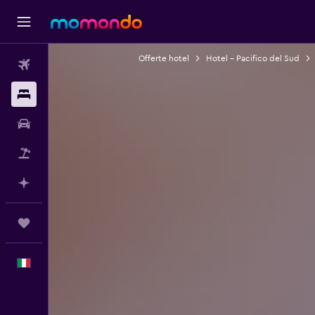
Offerte hotel
Hotel - Pacifico del Sud
Voli
Soggiorni
Noleggio auto
Pacchetti vacanze
Fai piani con l'AI
Trips
Italiano