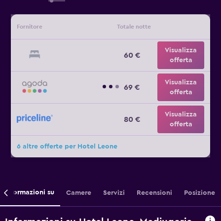
Fornitore
Totale notte
Visualizza
60 €
offerta
Visualizza
69 €
offerta
Visualizza
80 €
offerta
6 altre offerte per Hotel Leone
Informazioni su
Camere
Servizi
Recensioni
Posizione