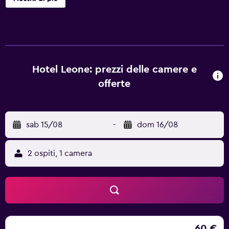
Il Hotel Leone Medjugorje dista meno di 35 minuti di auto
dall'Aeroporto internazionale di Mostar. Gli ospiti potranno
visitare Mostar e Capljina, che sorgono a breve distanza in
auto dalla struttura.
Hotel Leone: prezzi delle camere e
offerte
sab 15/08
-
dom 16/08
2 ospiti, 1 camera
60 €