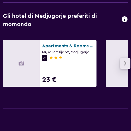
Gli hotel di Medjugorje preferiti di
momondo
Apartments & Rooms Casa Gagro
Majke Terezije 52, Medjugorje
3 stelle
9,1
23 €