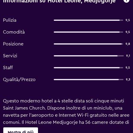
Informazioni su Hotel Leone, Medjugorje
Pulizia
9,5
Comodità
9,5
Posizione
9,8
Servizi
9,1
Staff
9,5
Qualità/Prezzo
9,3
Questo moderno hotel a 4 stelle dista soli cinque minuti
Saint James Church. Dispone inoltre di un miniclub, una
navetta per l'aeroporto e Internet Wi-Fi gratuito nelle aree
comuni. Il Hotel Leone Medjugorje ha 56 camere dotate di
tutto il necessario per assicurare un soggiorno piacevole.
Mostra di più