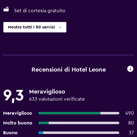
Set di cortesia gratuito
Mostra tutti i 50 servizi
Recensioni di Hotel Leone
9,3
Meraviglioso
633 valutazioni verificate
Meraviglioso
490
Molto buono
80
Buono
37