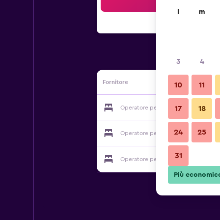
Cer
l
m
3
4
Fornitore
10
11
Operatore per Les Victorines du Lac 
17
18
24
25
Operatore per Les Victorines du Lac 
31
Operatore per Les Victorines du Lac 
Più economic