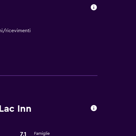
ni/ricevimenti
cevimenti
Lac Inn
7,1
Famiglie