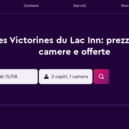
Camere
Servizi
Rec
es Victorines du Lac Inn: prezz
camere e offerte
ab 15/08
2 ospiti, 1 camera