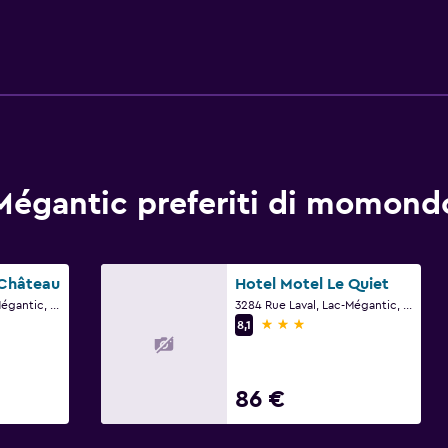
-Mégantic preferiti di momond
 Château
Hotel Motel Le Quiet
3423 Rue Laval, Lac-Mégantic, QC
3284 Rue Laval, Lac-Mégantic, QC
3 stelle
8,1
86 €