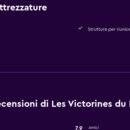
attrezzature
Strutture per riunio
Servizi e comodità
Strutture per riunioni/ri
censioni di Les Victorines du 
7,9
Amici