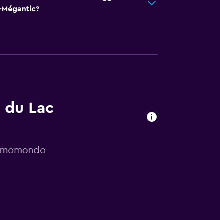
ac-Mégantic?
s du Lac
da momondo