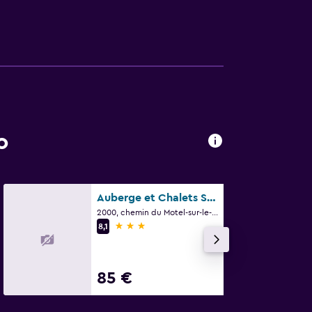
o
Auberge et Chalets Sur le Lac
2000, chemin du Motel-sur-le-Lac, Lac-Mégantic, QC
3 stelle
8,1
85 €