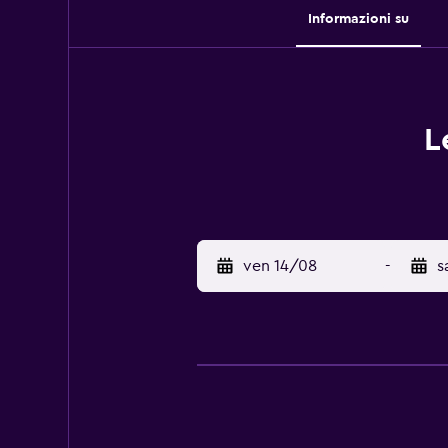
Informazioni su
L
ven 14/08
-
s