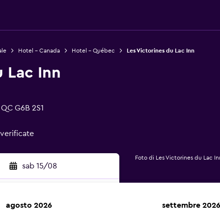
ale
Hotel - Canada
Hotel - Québec
Les Victorines du Lac Inn
u Lac Inn
, QC G6B 2S1
verificate
Foto di Les Victorines du Lac In
sab 15/08
agosto 2026
settembre 202