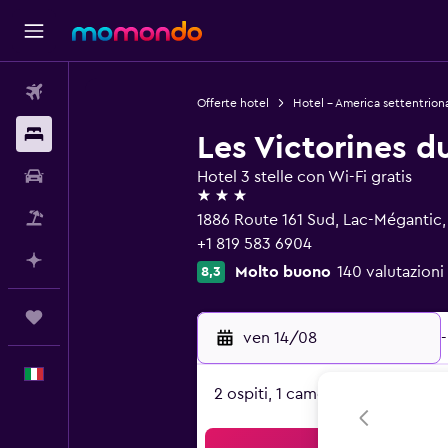
Voli
Offerte hotel
Hotel - America settentrion
Soggiorni
Les Victorines d
Noleggio auto
Hotel 3 stelle con Wi-Fi gratis
3 stelle
Pacchetti vacanze
1886 Route 161 Sud, Lac-Mégantic
+1 819 583 6904
Fai piani con l'AI
Molto buono
140 valutazioni 
8,3
Trips
ven 14/08
-
Italiano
2 ospiti, 1 camera