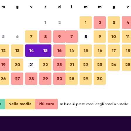
ca
m
g
v
s
d
l
m
m
g
v
1
2
1
2
3
4
5
6
7
8
9
7
8
9
10
11
12
13
14
15
16
14
15
16
17
18
Mostra prezzi
Inn
19
20
21
22
23
21
22
23
24
25
26
27
28
29
30
28
29
30
Mostra prezzi
Inn
Mostra prezzi
Inn
o
Nella media
Più caro
In base ai prezzi medi degli hotel a 3 stelle.