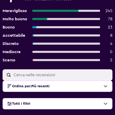
Meraviglioso
245
Molto buono
78
Buono
23
Accettabile
8
Discreto
4
Mediocre
0
Scarso
2
Ordina per
:
Più recenti
Tutti i filtri