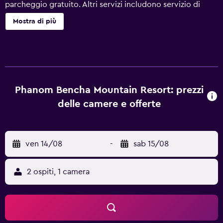
parcheggio gratuito. Altri servizi includono servizio di
lavanderia e lavaggio a secco, supporto per la
Mostra di più
prenotazione di escursioni e biglietti e un giardino. Il
servizio di pulizie è limitato. Phanom Bencha Mountain
Resort offre 12 sistemazioni con ventilatori portatili. Tutte
le camere sono dotate di balcone. I bagni sono dotati di
doccia e set di cortesia gratuiti. Le pulizie vengono
eseguite solo in alcuni giorni. I servizi ricreativi di un hotel
Phanom Bencha Mountain Resort: prezzi
includono una piscina all'aperto. Le attività ricreative
delle camere e offerte
elencate di seguito sono disponibili in loco o nelle
vicinanze. È possibile che siano a pagamento.
ven 14/08
-
sab 15/08
2 ospiti, 1 camera