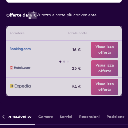
Offerte da
16 €
/
Prezzo a notte più conveniente
Fornitore
Totale notte
Visualizza
16 €
offerta
Visualizza
23 €
offerta
Visualizza
24 €
offerta
Informazioni su
Camere
Servizi
Recensioni
Posizione