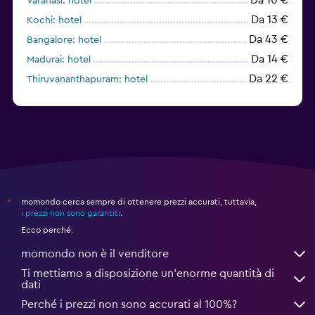
Varanasi: hotel
Da 13 €
Kochi: hotel
Da 43 €
Bangalore: hotel
Da 14 €
Madurai: hotel
Da 22 €
Thiruvananthapuram: hotel
Da 76 €
Amritsar: hotel
momondo cerca sempre di ottenere prezzi accurati, tuttavia,
*
i prezzi non sono garantiti
.
Ecco perché:
momondo non è il venditore
Ti mettiamo a disposizione un’enorme quantità di
dati
Perché i prezzi non sono accurati al 100%?