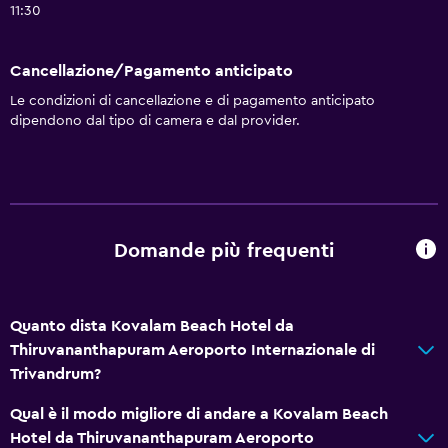
Ventilatore
11:30
Estintore
Set di cortesia gratuito
Cancellazione/Pagamento anticipato
Shampoo
Le condizioni di cancellazione e di pagamento anticipato
dipendono dal tipo di camera e dal provider.
Riscaldamento
Bagnoschiuma
Aria condizionata
Bidoni dei rifiuti
Domande più frequenti
Balsamo per capelli
Accessibilità
Quanto dista Kovalam Beach Hotel da
Camere non fumatori disponibili
Thiruvananthapuram Aeroporto Internazionale di
Trivandrum?
Ascensore
Ipoallergenico
Qual è il modo migliore di andare a Kovalam Beach
Hotel da Thiruvananthapuram Aeroporto
Cuscino ipoallergenico