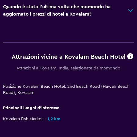
Fronte mare
Quando è stata l'ultima volta che momondo ha
Camere per famiglie
aggiornato i prezzi di hotel a Kovalam?
Vista mare
Armadietti
Telefono
Pavimento piastrellato/in marmo
Attrazioni vicine a Kovalam Beach Hotel
Deposito disponibile
Attrazioni a Kovalam, India, selezionate da momondo
Bagno
Posizione Kovalam Beach Hotel: 2nd Beach Road (Hawah Beach
Doccia
Road), Kovalam
Vasca
Asciugacapelli
Principali luoghi d'interesse
Toilette
Kovalam Fish Market
1,2 km
Carta igienica