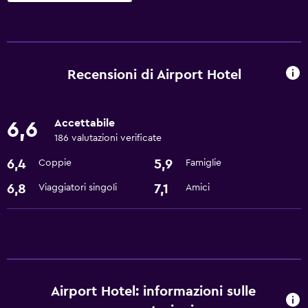
Servizi e comodità
Bancomat
Servizio in camera
Recensioni di Airport Hotel
Centro business
Check-out veloce
Accettabile
6,6
Cambio valuta in loco
186 valutazioni verificate
Strutture per riunioni/ricevimenti
6,4
5,9
Coppie
Famiglie
Reception 24h/24
6,8
7,1
Viaggiatori singoli
Amici
Parcheggio e trasporti
Navetta aeroporto
Parcheggio
Airport Hotel: informazioni sulle
Accessibilità