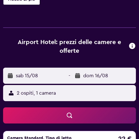
meglio la loro giornata con la deliziosa colazione che è
disponibile tutti i giorni presso l'hotel. È disponibile il
pranzo al sacco per coloro che vogliono andare a visitare
la zona circostante. Summit Residency è il luogo ideale da
dove partire per visitare Kathmandu Bernhardt College e
Kathmandu College of Management, che si trovano nelle
Airport Hotel: prezzi delle camere e
vicinanze. Il personale del banco escursioni sarà lieto di
offerte
aiutare gli ospiti a prenotare tour e organizzare visite a
Katmandu.
sab 15/08
-
dom 16/08
2 ospiti, 1 camera
22 €
Camera Standard, Tipo di letto