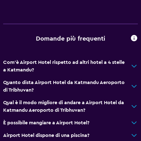
Minibar
Generale
Deposito disponibile
Domande più frequenti
Salute e sicurezza
Cassaforte
Com'è Airport Hotel rispetto ad altri hotel a 4 stelle
a Katmandu?
Adatti alle famiglie
Quanto dista Airport Hotel da Katmandu Aeroporto
Babysitter o nursery
di Tribhuvan?
Qual è il modo migliore di andare a Airport Hotel da
Di base
Katmandu Aeroporto di Tribhuvan?
WiFi
È possibile mangiare a Airport Hotel?
Airport Hotel dispone di una piscina?