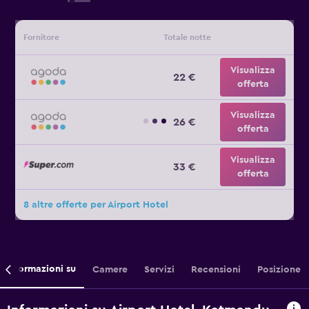
Fornitore
Totale notte
Visualizza
22 €
offerta
Visualizza
26 €
offerta
Visualizza
33 €
offerta
8 altre offerte per Airport Hotel
Informazioni su
Camere
Servizi
Recensioni
Posizione