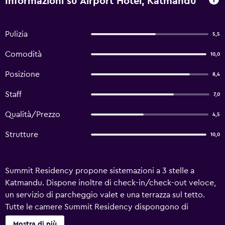
Informazioni su Airport Hotel, Katmandu
Pulizia
5,5
Comodità
10,0
Posizione
8,4
Staff
7,0
Qualità/Prezzo
4,5
Strutture
10,0
Summit Residency propone sistemazioni a 3 stelle a
Katmandu. Dispone inoltre di check-in/check-out veloce,
un servizio di parcheggio valet e una terrazza sul tetto.
Tutte le camere Summit Residency dispongono di
asciugacapelli e minibar. Gli ospiti potranno iniziare al
Mostra di più