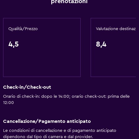
prenotazioni
Ascensore
Area fumatori
Qualità/Prezzo
Valutazione destinazi
Lavanderia
Lavanderia
4,5
8,4
Servizio lavanderia
Cose da fare
Noleggio bici
Check-in/Check-out
Negozio di souvenir
Orario di check-in: dopo le 14:00; orario check-out: prima delle
12:00
Bagno
Asciugacapelli
Cancellazione/Pagamento anticipato
Le condizioni di cancellazione e di pagamento anticipato
Ristoranti
dipendono dal tipo di camera e dal provider.