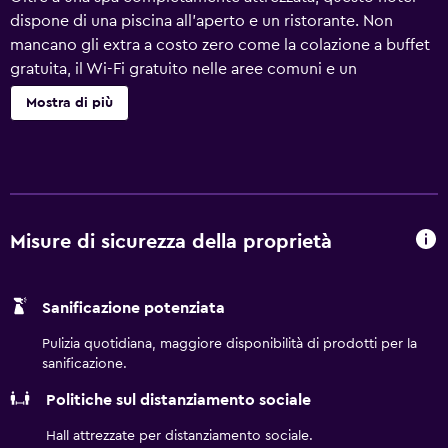
dispone di una piscina all'aperto e un ristorante. Non
mancano gli extra a costo zero come la colazione a buffet
gratuita, il Wi-Fi gratuito nelle aree comuni e un
parcheggio gratuito. Altri servizi includono un centro
Mostra di più
fitness, un bar/lounge e un bar a bordo piscina. Il cambio
degli asciugamani è disponibile su richiesta. Ramada Plaza
by Wyndham Karachi Airport Hotel offre 170 sistemazioni
con aria condizionata, minibar e casseforti in camera. La TV
LCD da 32 pollici con canali via cavo. I bagni sono dotati
di doccia, accappatoi, pantofole e asciugacapelli. Questo
Misure di sicurezza della proprietà
hotel di Karachi offre accesso wireless a Internet gratuito.
Sono disponibili scrivania e telefono. Su richiesta sono
Sanificazione potenziata
disponibili ferro/asse da stiro, cambio degli asciugamani e
cambio delle lenzuola. Couverture serale e pulizie tutti i
Pulizia quotidiana, maggiore disponibilità di prodotti per la
giorni. Sono presenti una piscina all'aperto, una piscina
sanificazione.
per bambini e una vasca idromassaggio. I servizi ricreativi
Politiche sul distanziamento sociale
comprendono anche un centro fitness e una sauna.
Hall attrezzate per distanziamento sociale.