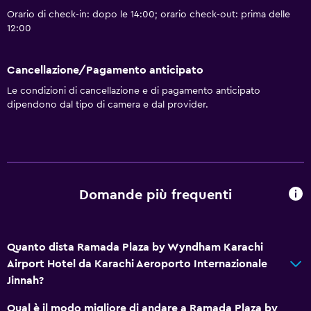
Cambio valuta in loco
Orario di check-in: dopo le 14:00; orario check-out: prima delle
Strutture per riunioni/ricevimenti
12:00
Servizio in camera
Cancellazione/Pagamento anticipato
Accesso con chiave magnetica
Le condizioni di cancellazione e di pagamento anticipato
Check-out veloce
dipendono dal tipo di camera e dal provider.
Reception 24h/24
Sale conferenze
Cassetta di sicurezza
Bottiglia d'acqua
Domande più frequenti
Di base
Wi-Fi disponibile ovunque
Quanto dista Ramada Plaza by Wyndham Karachi
Airport Hotel da Karachi Aeroporto Internazionale
Internet
Jinnah?
Estintore
Qual è il modo migliore di andare a Ramada Plaza by
Set di cortesia gratuito