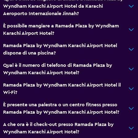
Wyndham Karachi Airport Hotel da Karachi
Allarme antincendio
Aeroporto Internazionale Jinnah?
Aria condizionata
È possibile mangiare a Ramada Plaza by Wyndham
Wi-Fi gratis
Karachi Airport Hotel?
Lenzuola
Ramada Plaza by Wyndham Karachi Airport Hotel
Asciugamani
dispone di una piscina?
Shampoo
Qual è il numero di telefono di Ramada Plaza by
Bagnoschiuma
Wyndham Karachi Airport Hotel?
Bidoni dei rifiuti
Ramada Plaza by Wyndham Karachi Airport Hotel il
Balsamo per capelli
Wi-Fi?
È presente una palestra o un centro fitness presso
Generale
Ramada Plaza by Wyndham Karachi Airport Hotel?
Camere per famiglie
A che ora è il check-out presso Ramada Plaza by
Vista sul giardino
Wyndham Karachi Airport Hotel?
Camere comunicanti disponibili