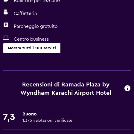
Bollitore per tè/caffè
Caffetteria
Parcheggio gratuito
Centro business
Mostra tutti i 100 servizi
Ristoranti
Bollitore elettrico
Pranzi al sacco
Recensioni di Ramada Plaza by
Frutta
Wyndham Karachi Airport Hotel
Menù per diete speciali (su richiesta)
Ristorante
Buono
7,3
Bar/Lounge
1.375 valutazioni verificate
Il cibo può essere consegnato presso l'alloggio dell'ospite