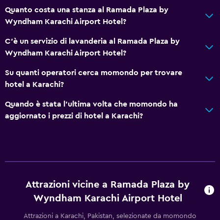
Quanto costa una stanza al Ramada Plaza by
Armadietti
Wyndham Karachi Airport Hotel?
Deposito disponibile
C'è un servizio di lavanderia al Ramada Plaza by
Pantofole
Wyndham Karachi Airport Hotel?
Divano-letto
Su quanti operatori cerca momondo per trovare
Vista sulla città
hotel a Karachi?
Piscina e spa
Quando è stata l'ultima volta che momondo ha
aggiornato i prezzi di hotel a Karachi?
Spa
Vasca idromassaggio
Piscina scoperta
Asciugamani da piscina
Bagno di vapore
Attrazioni vicine a Ramada Plaza by
Massaggio
Wyndham Karachi Airport Hotel
Sauna
Attrazioni a Karachi, Pakistan, selezionate da momondo