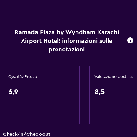
Caffetteria
Minibar
Snack bar
Ramada Plaza by Wyndham Karachi
Colazione in camera
Airport Hotel: informazioni sulle
Bollitore per tè/caffè
prenotazioni
Bollitore
Frigorifero
Qualità/Prezzo
Valutazione destinazi
Servizi e comodità
Bancomat
6,9
8,5
Centro business
Servizio noleggio auto
Servizio sveglia
Servizio concierge
Check-in/Check-out