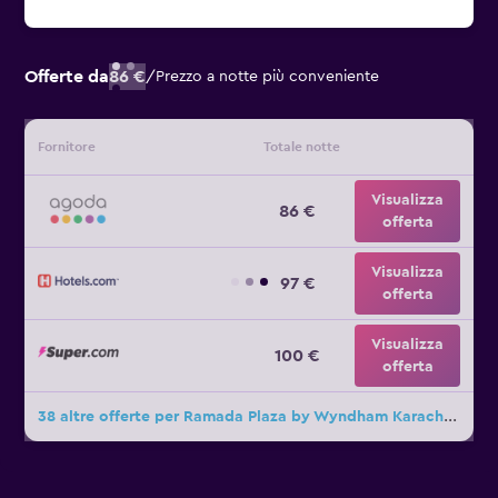
Offerte da
86 €
/
Prezzo a notte più conveniente
Fornitore
Totale notte
Visualizza
86 €
offerta
Visualizza
97 €
offerta
Visualizza
100 €
offerta
38 altre offerte per Ramada Plaza by Wyndham Karachi Airport Hotel