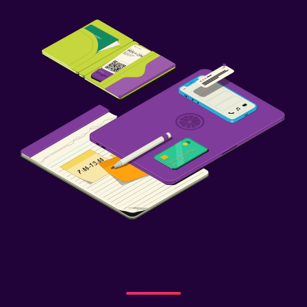
Giardino
Griglia
Spazio di lavoro
Fax/fotocopie
Scrivania
Media e intrattenimento
TV via cavo o satellitare