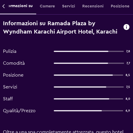
Informazioni su
Camere
Servizi
Recensioni
Posizione
Informazioni su Ramada Plaza by
Wyndham Karachi Airport Hotel, Karachi
Pulizia
7,8
Comodità
7,7
Posizione
8,5
Servizi
7,5
Staff
8,0
Qualità/Prezzo
6,9
Oltre a una spa completamente attrezzata, questo hotel