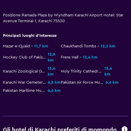
Bagno
Posizione Ramada Plaza by Wyndham Karachi Airport Hotel: Star
Asciugacapelli
Avenue Terminal 1, Karachi 75530
Accappatoio
Principali luoghi d'interesse
Bagno privato
Mazar-e-Quaid
11,7 km
Chaukhandi Tombs
12,2 km
Doccia
12,8
Hockey Club of Pakistan
Frere Hall
13,4 km
Cuffia da doccia
km
Toilette
13,4
13,4
Karachi Zoological Gardens
Holy Trinity Cathedral
km
km
Carta igienica
Karachi War Cemetery
6,5 km
Pakistan Air Force Museum
6,6 km
Pakistan Maritime Museum
6,6 km
Lavanderia
Lavanderia
Servizio stiro
Servizio lavanderia
Gli hotel di Karachi preferiti di momondo
Stirapantaloni