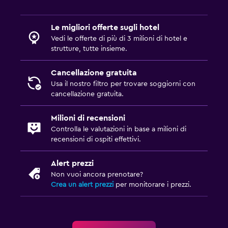
Ascensore
Piani superiori accessibili in ascensore
Le migliori offerte sugli hotel
Vedi le offerte di più di 3 milioni di hotel e
strutture, tutte insieme.
Adatti alle famiglie
Lettini disponibili
Cancellazione gratuita
Usa il nostro filtro per trovare soggiorni con
Piscina (per bambini)
cancellazione gratuita.
Pasti per bambini
Babysitter/servizi per l'infanzia (supplemento)
Milioni di recensioni
Controlla le valutazioni in base a milioni di
recensioni di ospiti effettivi.
Parcheggio e trasporti
Navetta aeroporto (supplemento)
Alert prezzi
Non vuoi ancora prenotare?
Parcheggio gratuito
Crea un alert prezzi
per monitorare i prezzi.
Servizio navetta (a pagamento)
Stanza da letto