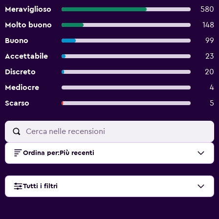
Meraviglioso
580
Molto buono
148
Buono
99
Accettabile
23
Discreto
20
Mediocre
4
Scarso
5
Ordina per
:
Più recenti
Tutti i filtri