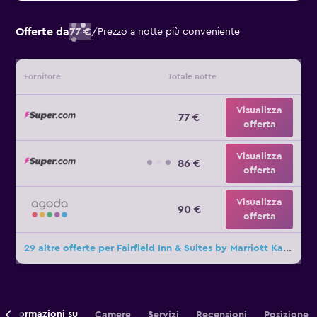
Offerte da
77 €
/
Prezzo a notte più conveniente
Fornitore
Totale notte
Visualizza
77 €
offerta
Visualizza
86 €
offerta
Visualizza
90 €
offerta
29 altre offerte per Fairfield Inn & Suites by Marriott Kamloops
Informazioni su
Camere
Servizi
Recensioni
Posizione