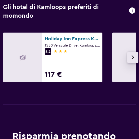
Gli hotel di Kamloops preferiti di
momondo
Holiday Inn Express Kamloops By IHG
1550 Versatile Drive, Kamloops, BC
3 stelle
8,2
117 €
Risparmia prenotando