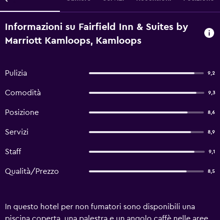
Informazioni su Fairfield Inn & Suites by
Marriott Kamloops, Kamloops
Pulizia
9,2
Comodità
9,3
Posizione
8,6
Servizi
8,9
Staff
9,1
Qualità/Prezzo
8,5
In questo hotel per non fumatori sono disponibili una
piscina coperta, una palestra e un angolo caffè nelle aree