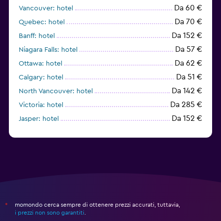
Da 60 €
Vancouver: hotel
Da 70 €
Quebec: hotel
Da 152 €
Banff: hotel
Da 57 €
Niagara Falls: hotel
Da 62 €
Ottawa: hotel
Da 51 €
Calgary: hotel
Da 142 €
North Vancouver: hotel
Da 285 €
Victoria: hotel
Da 152 €
Jasper: hotel
Da 249 €
Canmore: hotel
momondo cerca sempre di ottenere prezzi accurati, tuttavia,
*
i prezzi non sono garantiti
.