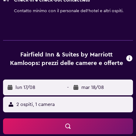
Check-in e check-out contactless
pulizie vengono eseguite servizio di pulizie su richiesta. I
servizi ricreativi di un hotel includono una piscina coperta
Contatto minimo con il personale dell'hotel e altri ospiti.
e una palestra.
Fairfield Inn & Suites by Marriott
Kamloops: prezzi delle camere e offerte
lun 17/08
-
mar 18/08
2 ospiti, 1 camera