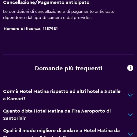
Set di cortesia gratuito
Cancellazione/Pagamento anticipato
Shampoo
Le condizioni di cancellazione e di pagamento anticipato
dipendono dal tipo di camera e dal provider.
Riscaldamento
Numero di licenza: 1157981
Bagnoschiuma
Aria condizionata
Balsamo per capelli
Generale
Domande più frequenti
Camere per famiglie
Salottino
Com'è Hotel Matina rispetto ad altri hotel a 3 stelle
Vista sul giardino
a Kamari?
Pantofole
Quanto dista Hotel Matina da Fira Aeroporto di
Vista sul cortile interno
Santorini?
Camere comunicanti disponibili
Qual è il modo migliore di andare a Hotel Matina da
Divano-letto