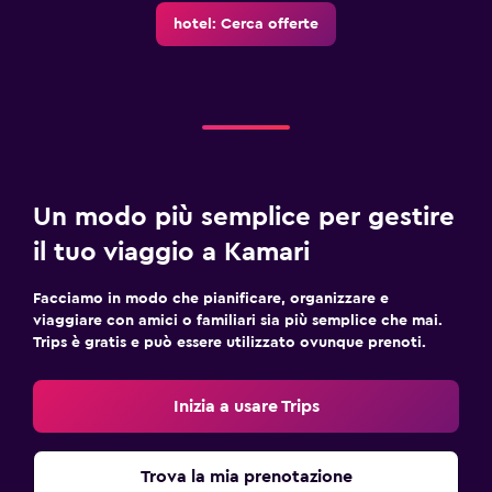
Cucina
hotel: Cerca offerte
Bollitore per tè/caffè
Frigorifero
Macchina del caffè
Angolo cottura
Lavanderia
Un modo più semplice per gestire
Lavanderia
il tuo viaggio a Kamari
Servizio stiro
Facciamo in modo che pianificare, organizzare e
Servizio lavanderia
viaggiare con amici o familiari sia più semplice che mai.
Trips è gratis e può essere utilizzato ovunque prenoti.
Parcheggio e trasporti
Navetta aeroporto (supplemento)
Inizia a usare Trips
Servizio navetta (a pagamento)
Trova la mia prenotazione