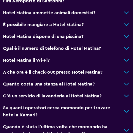
Fira Aeroporto di Santorini?
Telefono
Hotel Matina ammette animali domestici?
Pavimento piastrellato/in marmo
È possibile mangiare a Hotel Matina?
Vista sulla piscina
Deposito disponibile
Hotel Matina dispone di una piscina?
Qual è il numero di telefono di Hotel Matina?
Servizi e comodità
Hotel Matina il Wi-Fi?
Bancomat
Servizio noleggio auto
A che ora è il check-out presso Hotel Matina?
Servizio sveglia
Quanto costa una stanza al Hotel Matina?
Servizio concierge
C'è un servizio di lavanderia al Hotel Matina?
Cassetta di sicurezza
Su quanti operatori cerca momondo per trovare
Cambio valuta in loco
hotel a Kamari?
Servizio in camera
Quando è stata l'ultima volta che momondo ha
Sportello escursioni