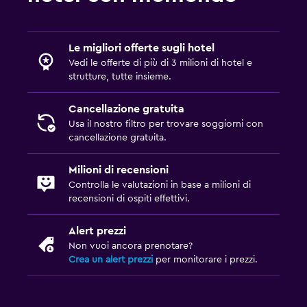
Bagno
Doccia
Le migliori offerte sugli hotel
Asciugacapelli
Vedi le offerte di più di 3 milioni di hotel e
strutture, tutte insieme.
Toilette
Accappatoio
Cancellazione gratuita
Bagno privato
Usa il nostro filtro per trovare soggiorni con
cancellazione gratuita.
Esterno
Milioni di recensioni
Terrazza/patio
Controlla le valutazioni in base a milioni di
recensioni di ospiti effettivi.
Sedie a sdraio
Asciugamani da mare
Alert prezzi
Non vuoi ancora prenotare?
Balcone
Crea un alert prezzi
per monitorare i prezzi.
Giardino