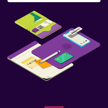
Accessibilità
Animali ammessi su richiesta. Potrebbero applicarsi
supplementi.
Non fumatori
Stanza da letto
Presa elettrica vicino al letto
Sveglia
Spazio di lavoro
Fax/fotocopie
Cassaforte per laptop
Adatti alle famiglie
Lettini disponibili