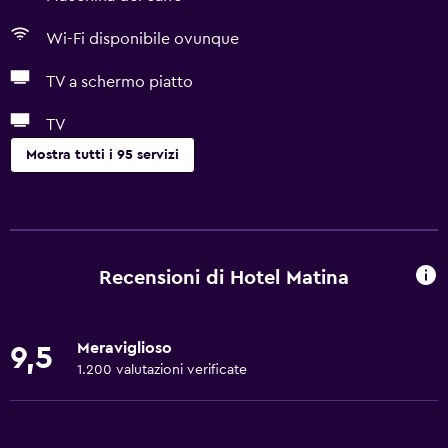
Wi-Fi disponibile ovunque
TV a schermo piatto
TV
Mostra tutti i 95 servizi
Cose da fare
Escursioni
Accesso alla spiaggia
Recensioni di Hotel Matina
Noleggio bici
Pesca
Meraviglioso
9,5
Giochi da tavolo/puzzle
1.200 valutazioni verificate
Canoa
Ciclismo