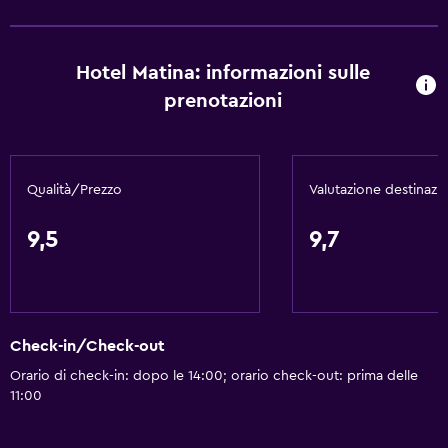
Immersioni
Immersione
Hotel Matina: informazioni sulle
Snorkeling
prenotazioni
Lezioni di cucina
Equitazione
windsurf
Qualità/Prezzo
Valutazione destinazi
Di base
9,5
9,7
Wi-Fi gratis
Wi-Fi disponibile ovunque
Internet
Check-in/Check-out
Lenzuola
Orario di check-in: dopo le 14:00; orario check-out: prima delle
Asciugamani
11:00
Estintore