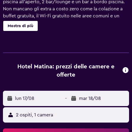
piscina all'aperto, 2 bar/lounge e un bar a bordo piscina.
Non mancano gli extra a costo zero come la colazione a
buffet gratuita, il Wi-Fi gratuito nelle aree comuni e un
parcheggio gratuito. Altri servizi includono uno snack bar,
Mostra di più
un bar/caffetteria e un angolo caffè nelle aree comuni.
Matina Hotel offre 27 sistemazioni con minibar e casseforti
in camera. Tutte le camere sono dotate di balcone
attrezzato. La TV LCD con canali via satellite. I bagni sono
dotati di doccia, set di cortesia gratuiti e asciugacapelli.
Questo hotel di Santorini offre accesso wireless a Internet
Hotel Matina: prezzi delle camere e
gratuito. Le pulizie vengono eseguite tutti i giorni; inoltre,
offerte
è possibile richiedere ferro/asse da stiro. I servizi ricreativi
di un hotel includono una piscina all'aperto. Le attività
ricreative elencate di seguito sono disponibili in loco o
lun 17/08
-
mar 18/08
nelle vicinanze. È possibile che siano a pagamento.
2 ospiti, 1 camera