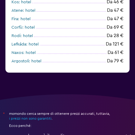
Da 46 €
Kos: hotel
Da 47 €
Atene: hotel
Da 47 €
Fira: hotel
Da 69 €
Corfù: hotel
Da 28 €
Rodi: hotel
Da 121 €
Lefkáda: hotel
Da 61 €
Naxos: hotel
Da 79 €
Argostoli: hotel
Da 48 €
Sciato: hotel
momondo cerca sempre di ottenere prezzi accurati, tuttavia,
*
i prezzi non sono garantiti
.
Ecco perché: