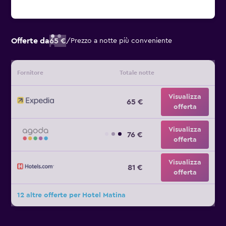
Offerte da
65 €
/
Prezzo a notte più conveniente
Fornitore
Totale notte
Visualizza
65 €
offerta
Visualizza
76 €
offerta
Visualizza
81 €
offerta
12 altre offerte per Hotel Matina