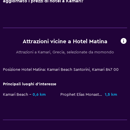
aggiornato i prezzi di hotel a Kamari?
Check-out veloce
Bottiglia d'acqua
Reception 24h/24
Salute e sicurezza
Attrazioni vicine a Hotel Matina
Pulizia quotidiana
Attrazioni a Kamari, Grecia, selezionate da momondo
Kit di pronto soccorso
Videosorveglianza nelle aree comuni
Posizione Hotel Matina: Kamari Beach Santorini, Kamari 847 00
Videosorveglianza all'esterno della struttura
Principali luoghi d'interesse
Zanzariera
Kamari Beach
0,6 km
Prophet Elias Monastery
1,5 km
Servizio di sicurezza attivo 24 ore su 24
Cassaforte
Media e intrattenimento