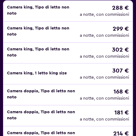
bagno privato con vasca idromassaggio, doccia,
288 €
Camera king, Tipo di letto non
noto
accappatoi, pantofole, set di cortesia e asciugacapelli. La
a notte, con commissioni
reception è aperta 24 ore su 24 e offre una varietà di
299 €
Camera king, Tipo di letto non
servizi tra cui autonoleggio, biglietteria, concierge e
noto
a notte, con commissioni
deposito bagagli. Potrete passeggiare in giardino o
riposare sulla terrazza solarium a vostro piacimento, e la
302 €
Camera king, Tipo di letto non
zona è ideale per l'escursionismo. Il West Lake State Guest
noto
a notte, con commissioni
House ospita sofisticate strutture per riunioni e sale da tè
con un caratteristico sapore locale.
307 €
Camera king, 1 letto king size
a notte, con commissioni
168 €
Camera doppia, Tipo di letto non
noto
a notte, con commissioni
181 €
Camera doppia, Tipo di letto non
noto
a notte, con commissioni
214 €
Camera doppia, Tipo di letto non