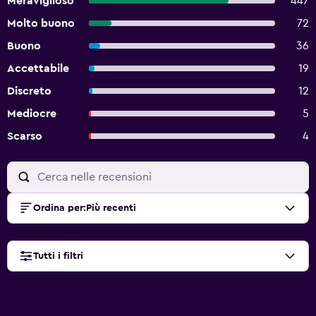
Meraviglioso
447
Molto buono
72
Buono
36
Accettabile
19
Discreto
12
Mediocre
5
Scarso
4
Ordina per
:
Più recenti
Tutti i filtri