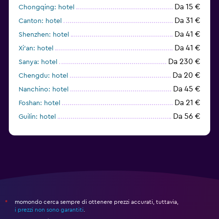
Da 15 €
Chongqing: hotel
Da 31 €
Canton: hotel
Da 41 €
Shenzhen: hotel
Da 41 €
Xi'an: hotel
Da 230 €
Sanya: hotel
Da 20 €
Chengdu: hotel
Da 45 €
Nanchino: hotel
Da 21 €
Foshan: hotel
Da 56 €
Guilin: hotel
momondo cerca sempre di ottenere prezzi accurati, tuttavia,
*
i prezzi non sono garantiti
.