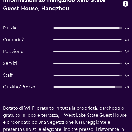
Informazioni su Hangzhou Xihu State
Guest House, Hangzhou
Pulizia
9,6
Comodità
9,8
Posizione
9,6
Servizi
9,6
Staff
9,6
Qualità/Prezzo
9,0
Dotato di Wi-Fi gratuito in tutta la proprietà, parcheggio
gratuito in loco e terrazza, il West Lake State Guest House
è circondato da una vegetazione lussureggiante e
presenta uno stile elegante, inoltre presso il ristorante in