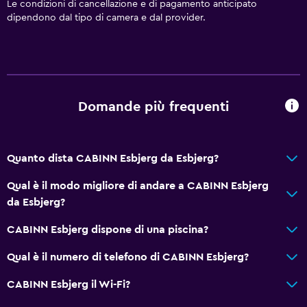
Le condizioni di cancellazione e di pagamento anticipato
Parcheggio privato
dipendono dal tipo di camera e dal provider.
Media e intrattenimento
TV a schermo piatto
Sala/zona TV condivisa
Domande più frequenti
TV
Quanto dista CABINN Esbjerg da Esbjerg?
Ristoranti
Bollitore elettrico
Qual è il modo migliore di andare a CABINN Esbjerg
da Esbjerg?
Bollitore
Macchina del caffè
CABINN Esbjerg dispone di una piscina?
Qual è il numero di telefono di CABINN Esbjerg?
Cose da fare
CABINN Esbjerg il Wi-Fi?
Noleggio bici