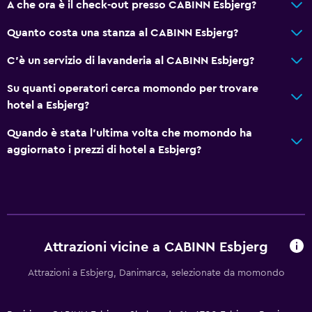
Tavolo da biliardo
A che ora è il check-out presso CABINN Esbjerg?
Calcio balilla
Quanto costa una stanza al CABINN Esbjerg?
C'è un servizio di lavanderia al CABINN Esbjerg?
Salute e sicurezza
Videosorveglianza all'esterno della struttura
Su quanti operatori cerca momondo per trovare
hotel a Esbjerg?
Kit di pronto soccorso
Videosorveglianza nelle aree comuni
Quando è stata l'ultima volta che momondo ha
aggiornato i prezzi di hotel a Esbjerg?
Servizi e comodità
Cambio valuta in loco
Reception 24h/24
Accesso con chiave magnetica
Attrazioni vicine a CABINN Esbjerg
Attrazioni a Esbjerg, Danimarca, selezionate da momondo
Accessibilità
Non fumatori