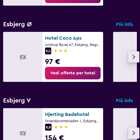
Esbjerg Ø
Più info
Hotel Coco Aps
Andrup Byvej 67, Esbjerg, Regione della Danimarca settentrionale
3 stelle
9,5
97 €
Vedi offerte per hotel
Esbjerg V
Più info
Hjerting Badehotel
Strandpromenaden 1, Esbjerg, Regione della Danimarca settentrionale
3 stelle
8,8
154 €