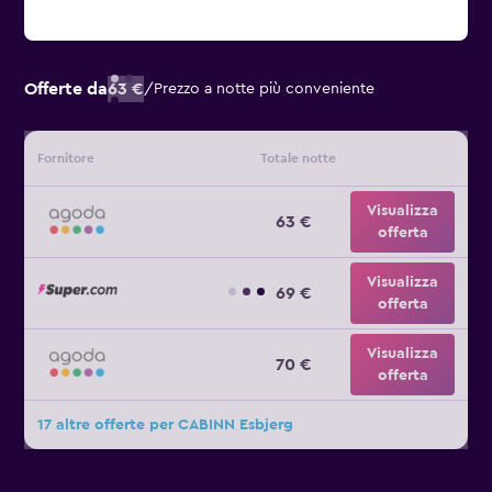
Offerte da
63 €
/
Prezzo a notte più conveniente
Fornitore
Totale notte
Visualizza
63 €
offerta
Visualizza
69 €
offerta
Visualizza
70 €
offerta
17 altre offerte per CABINN Esbjerg