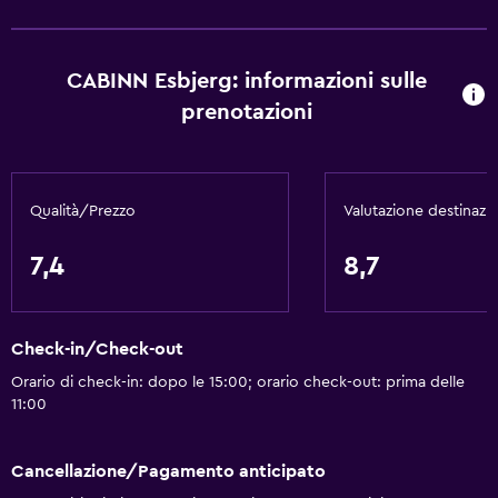
Shampoo
Allarme antincendio
CABINN Esbjerg: informazioni sulle
Riscaldamento
prenotazioni
Bidoni dei rifiuti
Bagno
Qualità/Prezzo
Valutazione destinazi
Asciugacapelli
Toilette
7,4
8,7
Carta igienica
Doccia
Check-in/Check-out
Bagno privato
Orario di check-in: dopo le 15:00; orario check-out: prima delle
11:00
Parcheggio e trasporti
Parcheggio
Cancellazione/Pagamento anticipato
Ricarica auto elettriche