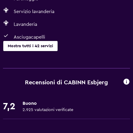
Servizio lavanderia
Lavanderia
Asciugacapelli
Mostra tutti i 42 servizi
Di base
Wi-Fi gratis
Wi-Fi disponibile ovunque
Recensioni di CABINN Esbjerg
Internet
Bagnoschiuma
Buono
7,2
Lenzuola
2.925 valutazioni verificate
Asciugamani
Estintore