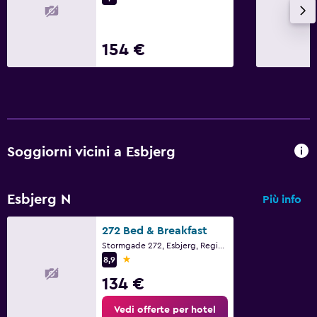
154 €
Soggiorni vicini a Esbjerg
Esbjerg N
Più info
272 Bed & Breakfast
Stormgade 272, Esbjerg, Regione della Danimarca settentrionale
1 stella
8,9
134 €
Vedi offerte per hotel