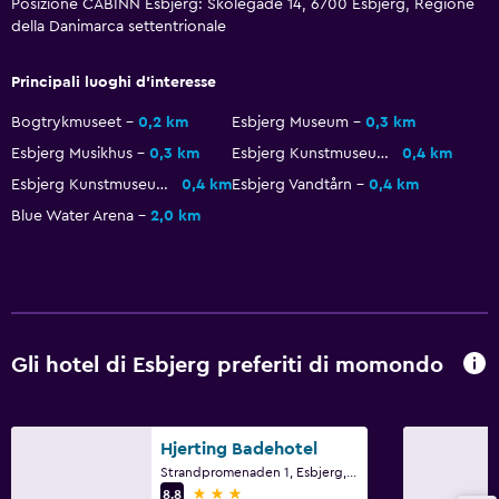
Posizione CABINN Esbjerg: Skolegade 14, 6700 Esbjerg, Regione
Ascensore
della Danimarca settentrionale
Lavanderia
Principali luoghi d'interesse
Lavanderia
Bogtrykmuseet
0,2 km
Esbjerg Museum
0,3 km
Servizio lavanderia
Esbjerg Musikhus
0,3 km
Esbjerg Kunstmuseum
0,4 km
Esbjerg Kunstmuseum
0,4 km
Esbjerg Vandtårn
0,4 km
Generale
Blue Water Arena
2,0 km
Camere per famiglie
Deposito disponibile
Stanza da letto
Gli hotel di Esbjerg preferiti di momondo
Guardaroba o armadio
Spazio di lavoro
Hjerting Badehotel
Scrivania
Strandpromenaden 1, Esbjerg, Regione della Danimarca settentrionale
3 stelle
8,8