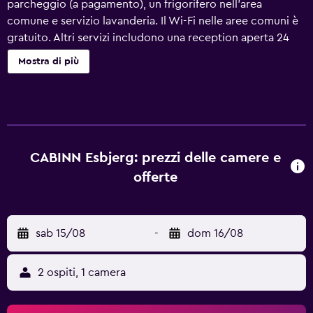
parcheggio (a pagamento), un frigorifero nell'area
comune e servizio lavanderia. Il Wi-Fi nelle aree comuni è
gratuito. Altri servizi includono una reception aperta 24
ore su 24, una postazione PC e una TV nelle aree comuni. Il
Mostra di più
servizio di pulizie è settimanale. CABINN Esbjerg Hotel
offre 209 sistemazioni con accessori per la preparazione di
caffè/tè e tende oscuranti. Durante il tuo soggiorno puoi
navigare su Internet utilizzando la connessione wireless
gratuita. I bagni sono dotati di doccia. Le pulizie vengono
eseguite tutte le settimane.
CABINN Esbjerg: prezzi delle camere e
offerte
sab 15/08
-
dom 16/08
2 ospiti, 1 camera