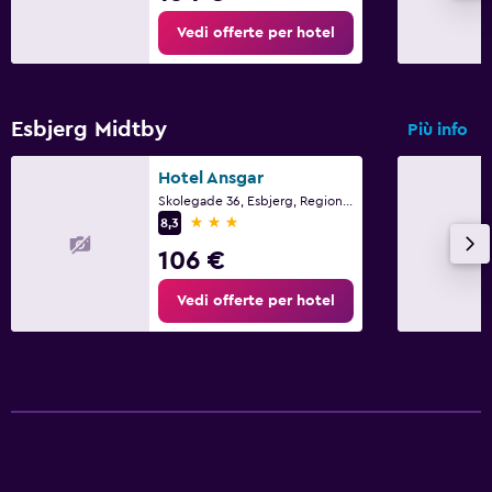
Vedi offerte per hotel
Esbjerg Midtby
Più info
Hotel Ansgar
Skolegade 36, Esbjerg, Regione della Danimarca settentrionale
3 stelle
8,3
106 €
Vedi offerte per hotel