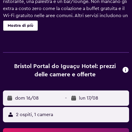
ristorante, una palestra e un bar/lounge. Non mancano gli
extra a costo zero come la colazione a buffet gratuita e il
Wi-Fi gratuito nelle aree comuni. Altri servizi includono un
business center aperto 24 ore su 24, servizio in camera 24
Mostra di più
ore su 24 e un business center. Bristol Portal do Iguaçu
Hotel offre 136 sistemazioni con minibar e asciugacapelli.
La TV LCD da 32 pollici con canali via cavo. I bagni sono
dotati di doccia e set di cortesia gratuiti. Durante il tuo
soggiorno puoi navigare su Internet utilizzando la
connessione wireless gratuita. Sono disponibili scrivania e
Bristol Portal do Iguaçu Hotel: prezzi
telefono. Le pulizie vengono eseguite tutti i giorni; inoltre,
delle camere e offerte
è possibile richiedere biancheria da letto ipoallergenica. I
servizi ricreativi di un hotel includono una palestra. Le
attività ricreative elencate di seguito sono disponibili in
dom 16/08
-
lun 17/08
loco o nelle vicinanze. È possibile che siano a pagamento.
2 ospiti, 1 camera