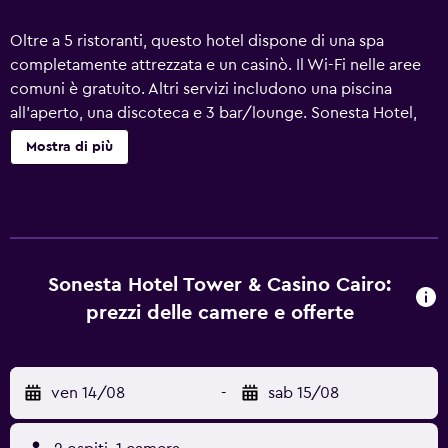
Oltre a 5 ristoranti, questo hotel dispone di una spa
completamente attrezzata e un casinò. Il Wi-Fi nelle aree
comuni è gratuito. Altri servizi includono una piscina
all'aperto, una discoteca e 3 bar/lounge. Sonesta Hotel,
Tower & Casino - Cairo offre 409 sistemazioni con minibar
Mostra di più
e casseforti in camera. I letti hanno materassi Select
Comfort. La TV LCD da 43 pollici con canali premium via
satellite. I bagni includono vasca con una vasca da bagno
a immersione totale, accappatoi, pantofole e set di
cortesia gratuiti. Durante il tuo soggiorno puoi navigare su
Internet utilizzando la connessione wireless gratuita. Sono
Sonesta Hotel Tower & Casino Cairo:
disponibili scrivania e telefono. Le camere sono provviste
prezzi delle camere e offerte
di acqua minerale gratuita e accessori per la preparazione
di caffè/tè. Couverture serale e pulizie tutti i giorni. Su
richiesta è disponibile inoltre: ferro/asse da stiro. Sono
ven 14/08
-
sab 15/08
presenti una piscina all'aperto, una piscina per bambini e
una vasca idromassaggio. I servizi ricreativi comprendono