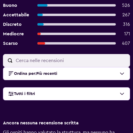
Buono
526
Accettabile
267
Discreto
316
Mediocre
171
Scarso
407
Ordina per
:
Più recenti
Tutti i filtri
Ancora nessuna recensione scritta
Gli ospiti hanno valutato la struttura, ma nessuno ha