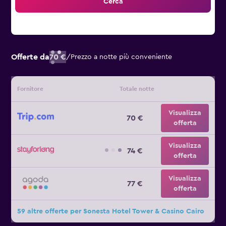
Cerca
Offerte da
70 €
/
Prezzo a notte più conveniente
Fornitore
Totale notte
Visualizza
70 €
offerta
Visualizza
74 €
offerta
Visualizza
77 €
offerta
59 altre offerte per Sonesta Hotel Tower & Casino Cairo