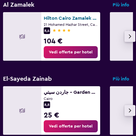
Al Zamalek
Più info
Hilton Cairo Zamalek Residences
21 Mohamed Mazhar Street, Cairo
4 stelle
8,4
104 €
Vedi offerte per hotel
El-Sayeda Zainab
Più info
جاردن سيتي - Garden City
Cairo
8,8
25 €
Vedi offerte per hotel