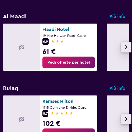
Al Maadi
Più info
Maadi Hotel
19 Misr Helwan Road, Cairo
3 stelle
6,9
61 €
Vedi offerte per hotel
Bulaq
Più info
Ramses Hilton
1115 Corniche El Nile, Cairo
5 stelle
8,7
102 €