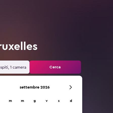
uxelles
Cerca
spiti, 1 camera
settembre 2026
m
m
g
v
s
d