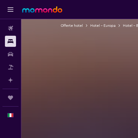
Offerte hotel
Hotel - Europa
Hotel - 
Voli
Soggiorni
Noleggio auto
Pacchetti vacanze
Fai piani con l'AI
Trips
Italiano