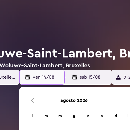
uwe-Saint-Lambert, Br
 a Woluwe-Saint-Lambert, Bruxelles
ven 14/08
-
sab 15/08
2 o
agosto 2026
l
m
m
g
v
s
d
l