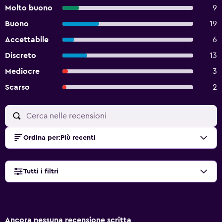
Molto buono
9
Buono
19
Accettabile
6
Discreto
13
Mediocre
3
Scarso
2
Ordina per
:
Più recenti
Tutti i filtri
Ancora nessuna recensione scritta