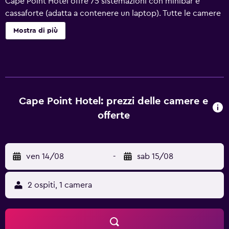
Cape Point Hotel offre 75 sistemazioni con minibar e
cassaforte (adatta a contenere un laptop). Tutte le camere
sono dotate di balcone o patio attrezzato. I letti sono
Mostra di più
preparati con biancheria da letto di alta qualità. La TV a
schermo piatto con canali via satellite. I bagni sono dotati
di combinazione doccia/vasca, set di cortesia gratuiti e
asciugacapelli. Questo hotel di Bakau offre accesso
wireless a Internet gratuito. Le pulizie vengono eseguite
tutti i giorni. Sono presenti una piscina all'aperto e una
Cape Point Hotel: prezzi delle camere e
piscina per bambini. Le attività ricreative elencate di
offerte
seguito sono disponibili in loco o nelle vicinanze. È
possibile che siano a pagamento.
ven 14/08
-
sab 15/08
2 ospiti, 1 camera