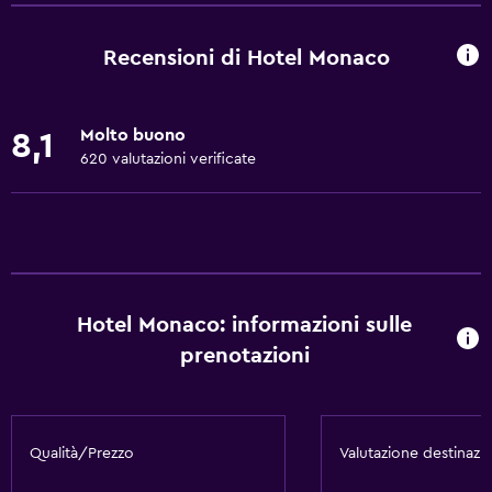
Camere per famiglie
Vista sul giardino
Recensioni di Hotel Monaco
Pavimenti in legno massiccio o parquet
Vista sul cortile interno
Molto buono
8,1
Camere comunicanti disponibili
620 valutazioni verificate
Vista su luogo di interesse
Armadietti
Deposito disponibile
Vista su strada silenziosa
Hotel Monaco: informazioni sulle
Salottino
prenotazioni
Pantofole
Divano-letto
Camere insonorizzate
Qualità/Prezzo
Valutazione destinazi
Insonorizzazione