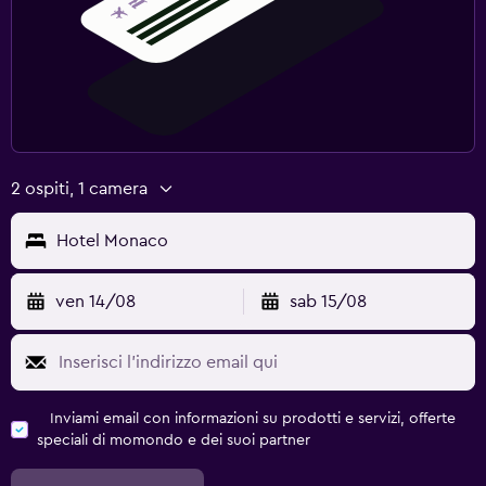
Spazio di lavoro
Fax/fotocopie
Scrivania
Cose da fare
Salone di bellezza
2 ospiti, 1 camera
Karaoke
Hotel Monaco
Adatti alle famiglie
ven 14/08
sab 15/08
Pasti per bambini
Seggiolone per bambini
Esterno
Inviami email con informazioni su prodotti e servizi, offerte
Balcone
speciali di momondo e dei suoi partner