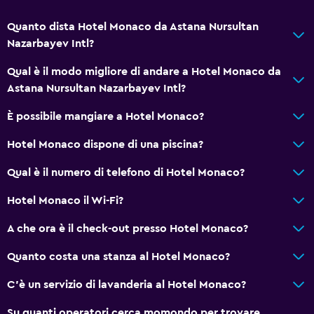
Carta igienica
Spazzolino da denti
Quanto dista Hotel Monaco da Astana Nursultan
Nazarbayev Intl?
Doccia a filo pavimento
Qual è il modo migliore di andare a Hotel Monaco da
Servizi e comodità
Astana Nursultan Nazarbayev Intl?
Bancomat
È possibile mangiare a Hotel Monaco?
Centro business
Hotel Monaco dispone di una piscina?
Servizio sveglia
Qual è il numero di telefono di Hotel Monaco?
Servizio concierge
Strutture per riunioni/ricevimenti
Hotel Monaco il Wi-Fi?
Servizio in camera
A che ora è il check-out presso Hotel Monaco?
Accesso con chiave magnetica
Quanto costa una stanza al Hotel Monaco?
Check-out veloce
C'è un servizio di lavanderia al Hotel Monaco?
Check-in/check-out privato
Reception 24h/24
Su quanti operatori cerca momondo per trovare