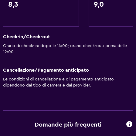
Telefono
8,3
9,0
Moquette
Vista sulla città
Check-in/Check-out
Bagno
Orario di check-in: dopo le 14:00; orario check-out: prima delle
WC rialzato
12:00
Asciugacapelli
Accappatoio
Cancellazione/Pagamento anticipato
Bagno privato
Le condizioni di cancellazione e di pagamento anticipato
dipendono dal tipo di camera e dal provider.
Doccia
WC aggiuntivo
Vasca
Bidet
Domande più frequenti
Toilette