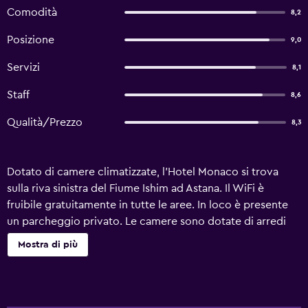
Comodità
8,2
Posizione
9,0
Servizi
8,1
Staff
8,6
Qualità/Prezzo
8,3
Dotato di camere climatizzate, l'Hotel Monaco si trova
sulla riva sinistra del Fiume Ishim ad Astana. Il WiFi è
fruibile gratuitamente in tutte le aree. In loco è presente
un parcheggio privato. Le camere sono dotate di arredi
moderni, TV a schermo piatto, frigorifero. Le camere sono
Mostra di più
dotate di bagno privato con doccia e set di cortesia. A
vostra disposizione anche una scrivania e una cassaforte. Il
ristorante in loco serve piatti mediterranei e nazionali. Al
mattino vi attende una colazione a buffet. Il pub propone