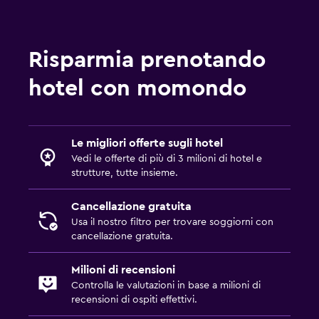
Piani superiori accessibili in ascensore
Cucina
Risparmia prenotando
Calici da vino
hotel con momondo
Bollitore elettrico
Utensili da cucina
Cucina
Le migliori offerte sugli hotel
Vedi le offerte di più di 3 milioni di hotel e
Angolo cottura
strutture, tutte insieme.
Forno
Piano cottura
Cancellazione gratuita
Usa il nostro filtro per trovare soggiorni con
Bollitore per tè/caffè
cancellazione gratuita.
Frigorifero
Milioni di recensioni
Area pranzo
Controlla le valutazioni in base a milioni di
recensioni di ospiti effettivi.
Ristoranti