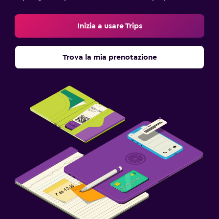
Kit di pronto soccorso
Cassaforte
Inizia a usare Trips
Parcheggio e trasporti
Trova la mia prenotazione
Parcheggio gratuito
Servizio navetta (a pagamento)
Parcheggio in strada
Navetta aeroporto
Servizio parcheggiatore
Stanza da letto
Letti extra-lunghi (> 2 metri)
Presa elettrica vicino al letto
Divano-letto