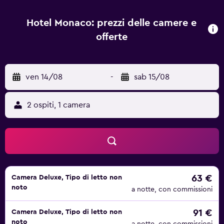
vari drink. L'hotel dispone di sale conferenze. Il centro
business e amministrativo con il Monumento Bayterek è
Hotel Monaco: prezzi delle camere e
raggiungibile in 5 minuti di auto. L'Aeroporto più vicino è
offerte
quello Internazionale di Astana, a 13 km.
ven 14/08
-
sab 15/08
2 ospiti, 1 camera
63 €
Camera Deluxe, Tipo di letto non
noto
a notte, con commissioni
91 €
Camera Deluxe, Tipo di letto non
noto