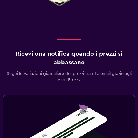
Barra appendiabiti
Guardaroba o armadio
Media e intrattenimento
TV a schermo piatto
TV via cavo o satellitare
Ricevi una notifica quando i prezzi si
Sala/zona TV condivisa
abbassano
TV
Segui le variazioni giornaliere dei prezzi tramite email grazie agli
Alert Prezzi.
Lavanderia
Lavanderia
Servizio stiro
Servizio lavanderia
Ferro e asse da stiro