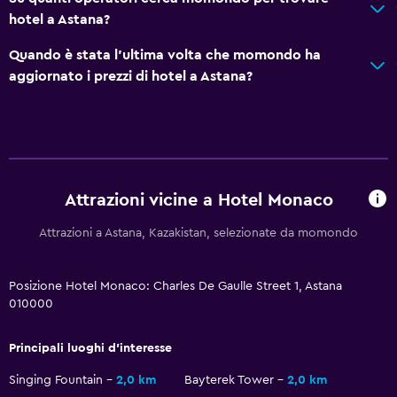
hotel a Astana?
Cassetta di sicurezza
Bottiglia d'acqua
Quando è stata l'ultima volta che momondo ha
aggiornato i prezzi di hotel a Astana?
Di base
Wi-Fi disponibile ovunque
Internet
Estintore
Attrazioni vicine a Hotel Monaco
Allarme antincendio
Attrazioni a Astana, Kazakistan, selezionate da momondo
Riscaldamento
Aria condizionata
Posizione Hotel Monaco: Charles De Gaulle Street 1, Astana
Wi-Fi gratis
010000
Lenzuola
Principali luoghi d'interesse
Asciugamani
Singing Fountain
2,0 km
Bayterek Tower
2,0 km
Shampoo