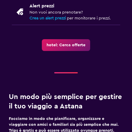
Alert prezzi
Pranzi al sacco
Non vuoi ancora prenotare?
Menù per diete speciali (su richiesta)
Crea un alert prezzi
per monitorare i prezzi.
Ristorante
Bar/Lounge
Il cibo può essere consegnato presso l'alloggio dell'ospite
hotel: Cerca offerte
Minibar
Colazione in camera
Tavolo da pranzo
Salute e sicurezza
Un modo più semplice per gestire
Pulizia quotidiana
il tuo viaggio a Astana
Videosorveglianza nelle aree comuni
Videosorveglianza all'esterno della struttura
Facciamo in modo che pianificare, organizzare e
viaggiare con amici o familiari sia più semplice che mai.
Servizio di sicurezza attivo 24 ore su 24
Trips è gratis e può essere utilizzato ovunque prenoti.