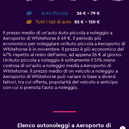
of
X
interactive
axis
chart
Auto Piccola
26 € - 79 €
displaying
categories.
Tutti i tipi di auto
82 € - 120 €
Range:
14
Il prezzo medio di un'auto Auto piccola a noleggio a
categories.
Aeroporto di Whitehorse è 49 €. Il periodo più
The
economico per noleggiare un'Auto piccola a Aeroporto di
chart
Whitehorse è in novembre. Il prezzo è più economico del
has
47% rispetto al resto dell'anno, ad appena 26 € al giorno.
1
Un'Auto piccola a noleggio è solitamente il 51% meno
Y
costosa di un'auto a noleggio media a Aeroporto di
axis
Whitehorse. Il prezzo medio di un veicolo a noleggio a
displaying
Aeroporto di Whitehorse può variare in base a diversi
values.
fattori, tra cui offerta, popolarità del veicolo e anticipo
Range:
con cui si prenota l'auto a noleggio.
0
to
150.
Elenco autonoleggi a Aeroporto di