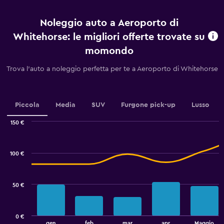
prima
dell'arrivo.
Noleggio auto a Aeroporto di
Range:
91
Whitehorse: le migliori offerte trovate su
categories.
momondo
The
chart
Trova l'auto a noleggio perfetta per te a Aeroporto di Whitehorse
has
1
Y
axis
Piccola
Media
SUV
Furgone pick-up
Lusso
displaying
values.
150 €
Range:
Combination
Chart
45
graphic.
chart
to
with
100 €
52.5.
2
data
series.
50 €
The
chart
has
0 €
1
End
gen
feb
mar
apr
Maggio