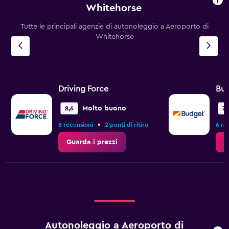
Whitehorse
Tutte le principali agenzie di autonoleggio a Aeroporto di
Whitehorse
Driving Force
Bu
Molto buono
8,6
7,
•
8 recensioni
2 punti di ritiro
6 re
Guarda i prezzi
G
Autonoleggio a Aeroporto di