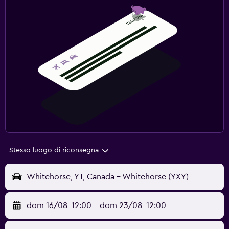
Stesso luogo di riconsegna
Whitehorse, YT, Canada - Whitehorse (YXY)
dom 16/08
12:00
-
dom 23/08
12:00