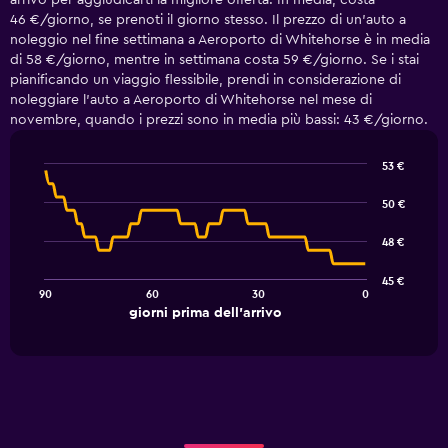
arrivo per aggiudicarti la migliore offerta. In media, costa
46 €/giorno, se prenoti il giorno stesso. Il prezzo di un'auto a
noleggio nel fine settimana a Aeroporto di Whitehorse è in media
di 58 €/giorno, mentre in settimana costa 59 €/giorno. Se i stai
pianificando un viaggio flessibile, prendi in considerazione di
noleggiare l'auto a Aeroporto di Whitehorse nel mese di
novembre, quando i prezzi sono in media più bassi: 43 €/giorno.
53 €
Line
Chart
graphic.
chart
50 €
with
91
48 €
data
points.
45 €
90
60
30
0
The
End
giorni prima dell'arrivo
chart
of
interactive
has
chart
1
X
axis
displaying
giorni