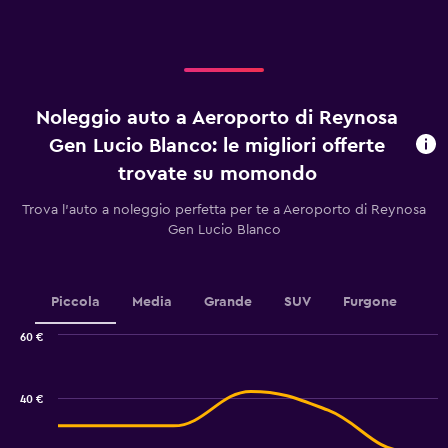
X
axis
displaying
giorni
prima
dell'arrivo.
Noleggio auto a Aeroporto di Reynosa
Range:
91
Gen Lucio Blanco: le migliori offerte
categories.
trovate su momondo
The
chart
Trova l'auto a noleggio perfetta per te a Aeroporto di Reynosa
has
Gen Lucio Blanco
1
Y
axis
displaying
Piccola
Media
Grande
SUV
Furgone
values.
Range:
60 €
3.2
Combination
Chart
to
graphic.
chart
5.6.
with
40 €
2
data
series.