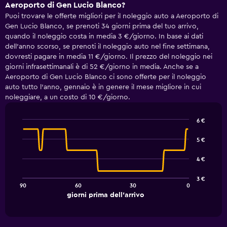
Aeroporto di Gen Lucio Blanco?
Puoi trovare le offerte migliori per il noleggio auto a Aeroporto di
Gen Lucio Blanco, se prenoti 34 giorni prima del tuo arrivo,
quando il noleggio costa in media 3 €/giorno. In base ai dati
dell'anno scorso, se prenoti il noleggio auto nel fine settimana,
dovresti pagare in media 11 €/giorno. Il prezzo del noleggio nei
giorni infrasettimanali è di 52 €/giorno in media. Anche se a
Aeroporto di Gen Lucio Blanco ci sono offerte per il noleggio
auto tutto l'anno, gennaio è in genere il mese migliore in cui
noleggiare, a un costo di 10 €/giorno.
6 €
Line
Chart
graphic.
chart
5 €
with
91
4 €
data
points.
3 €
90
60
30
0
The
End
giorni prima dell'arrivo
chart
of
interactive
has
chart
1