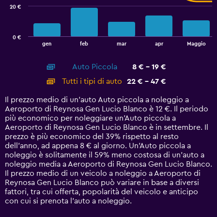
20 €
The
chart
has
0 €
1
End
gen
feb
mar
apr
Maggio
of
X
interactive
axis
chart
Auto Piccola
8 € - 19 €
displaying
categories.
Tutti i tipi di auto
22 € - 47 €
Range:
14
Il prezzo medio di un'auto Auto piccola a noleggio a
categories.
Aeroporto di Reynosa Gen Lucio Blanco è 12 €. Il periodo
The
più economico per noleggiare un'Auto piccola a
chart
Aeroporto di Reynosa Gen Lucio Blanco è in settembre. Il
has
prezzo è più economico del 39% rispetto al resto
1
dell'anno, ad appena 8 € al giorno. Un'Auto piccola a
Y
noleggio è solitamente il 59% meno costosa di un'auto a
axis
noleggio media a Aeroporto di Reynosa Gen Lucio Blanco.
displaying
Il prezzo medio di un veicolo a noleggio a Aeroporto di
values.
Reynosa Gen Lucio Blanco può variare in base a diversi
Range:
fattori, tra cui offerta, popolarità del veicolo e anticipo
0
con cui si prenota l'auto a noleggio.
to
60.