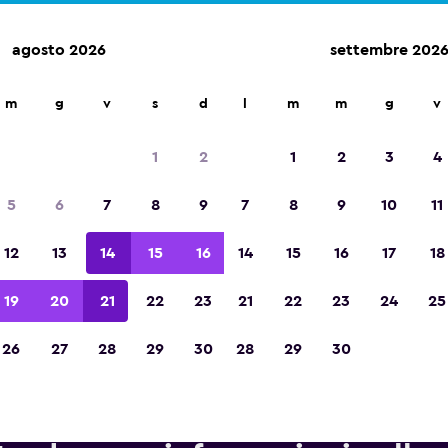
agosto 2026
settembre 202
leggio auto in oltre 70.000 località con momondo.
m
g
v
s
d
l
m
m
g
v
1
2
1
2
3
4
Vincitrice del premio Migliore App di Viagg
5
6
7
8
9
7
8
9
10
11
d'Europa 2023
12
13
14
15
16
14
15
16
17
18
19
20
21
22
23
21
22
23
24
25
26
27
28
29
30
28
29
30