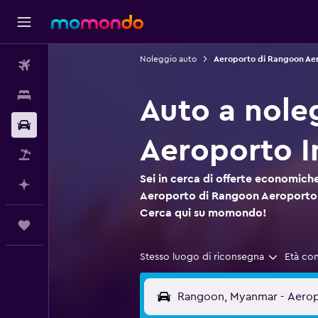
Noleggio auto
Aeroporto di Rangoon Aer
Voli
Soggiorni
Auto a nole
Noleggio auto
Aeroporto I
Pacchetti vacanze
Sei in cerca di offerte economiche
Fai piani con l'AI
Aeroporto di Rangoon Aeroporto 
Cerca qui su momondo!
Trips
Stesso luogo di riconsegna
Età co