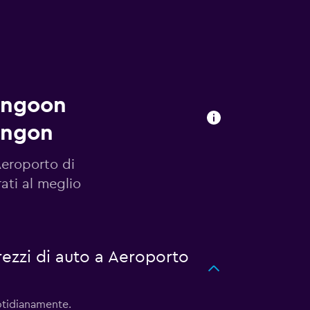
angoon
angon
Aeroporto di
ati al meglio
ezzi di auto a Aeroporto
otidianamente.