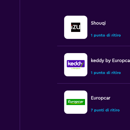
Shouqi
1 punto di ritiro
keddy by Europca
1 punto di ritiro
Europcar
7 punti di ritiro