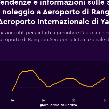
endenze e informazioni sulle 
noleggio a Aeroporto di Ran
Aeroporto Internazionale di Y
mazioni utili per aiutarti a prenotare l'auto a nol
eroporto di Rangoon Aeroporto Internazionale 
Line
Chart
graphic.
chart
with
91
data
points.
90
60
30
0
The
End
giorni prima dell'arrivo
chart
of