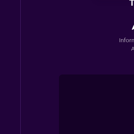
T
Infor
A