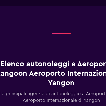
interactive
has
chart
1
X
axis
displaying
giorni
prima
dell'arrivo.
Range:
91
categories.
The
chart
has
Elenco autonoleggi a Aeropor
1
Y
angoon Aeroporto Internazion
axis
displaying
Yangon
values.
Range:
72
 le principali agenzie di autonoleggio a Aeropor
to
Aeroporto Internazionale di Yangon
96.