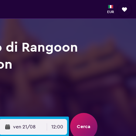
EUR
o di Rangoon
on
Cerca
ven 21/08
12:00