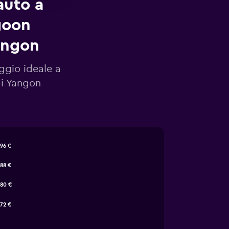
auto a
goon
angon
eggio ideale a
di Yangon
96 €
88 €
80 €
72 €