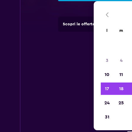
Scopri le offerte di agenzie di no
l
m
3
4
10
11
17
18
24
25
31