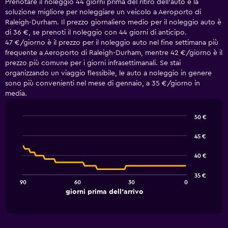
Prenotare il noleggio 44 giorni prima del ritiro dell'auto è la
soluzione migliore per noleggiare un veicolo a Aeroporto di
Raleigh-Durham. Il prezzo giornaliero medio per il noleggio auto è
di 36 €, se prenoti il noleggio con 44 giorni di anticipo.
47 €/giorno è il prezzo per il noleggio auto nel fine settimana più
frequente a Aeroporto di Raleigh-Durham, mentre 42 €/giorno è il
prezzo più comune per i giorni infrasettimanali. Se stai
organizzando un viaggio flessibile, le auto a noleggio in genere
sono più convenienti nel mese di gennaio, a 35 €/giorno in
media.
50 €
Line
Chart
graphic.
chart
45 €
with
91
40 €
data
points.
35 €
90
60
30
0
The
End
giorni prima dell'arrivo
chart
of
interactive
has
chart
1
X