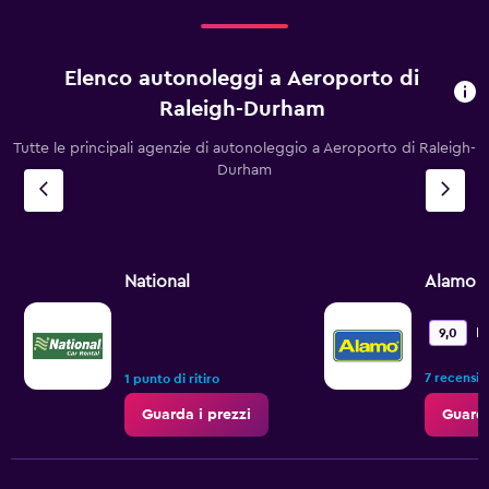
Elenco autonoleggi a Aeroporto di
Raleigh-Durham
Tutte le principali agenzie di autonoleggio a Aeroporto di Raleigh-
Durham
National
Alamo
M
9,0
7 recensio
1 punto di ritiro
Guarda i prezzi
Guarda