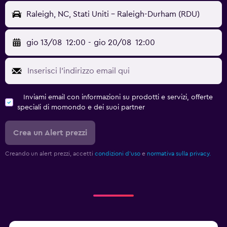
Raleigh, NC, Stati Uniti - Raleigh-Durham (RDU)
gio 13/08
12:00
-
gio 20/08
12:00
Inviami email con informazioni su prodotti e servizi, offerte
speciali di momondo e dei suoi partner
Crea un Alert prezzi
Creando un alert prezzi, accetti
condizioni d'uso
e
normativa sulla privacy.