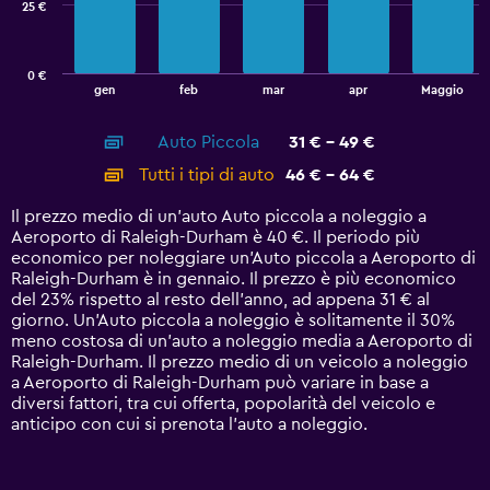
25 €
The
chart
has
0 €
1
End
gen
feb
mar
apr
Maggio
of
X
interactive
axis
chart
Auto Piccola
31 € - 49 €
displaying
categories.
Tutti i tipi di auto
46 € - 64 €
Range:
14
Il prezzo medio di un'auto Auto piccola a noleggio a
categories.
Aeroporto di Raleigh-Durham è 40 €. Il periodo più
The
economico per noleggiare un'Auto piccola a Aeroporto di
chart
Raleigh-Durham è in gennaio. Il prezzo è più economico
has
del 23% rispetto al resto dell'anno, ad appena 31 € al
1
giorno. Un'Auto piccola a noleggio è solitamente il 30%
Y
meno costosa di un'auto a noleggio media a Aeroporto di
axis
Raleigh-Durham. Il prezzo medio di un veicolo a noleggio
displaying
a Aeroporto di Raleigh-Durham può variare in base a
values.
diversi fattori, tra cui offerta, popolarità del veicolo e
Range:
anticipo con cui si prenota l'auto a noleggio.
0
to
75.