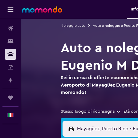
Inf
Noleggio auto
Auto a noleggio a Puerto 
Voli
Soggiorni
Auto a nole
Noleggio auto
Eugenio M 
Pacchetti vacanze
Sei in cerca di offerte economiche
Fai piani con l'AI
Aeroporto di Mayagüez Eugenio M
momondo!
Trips
Stesso luogo di riconsegna
Età co
Italiano