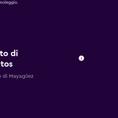
 noleggio.
to di
tos
to di Mayagüez