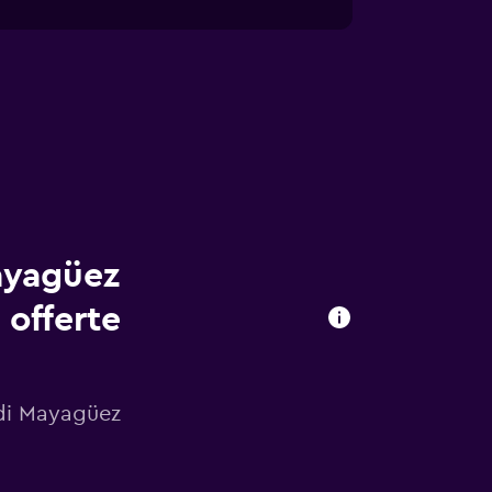
ayagüez
 offerte
 di Mayagüez