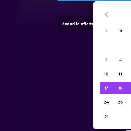
Scopri le offerte di agenzie di no
l
m
3
4
10
11
17
18
24
25
31