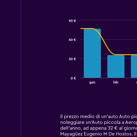
90 €
Combination
Chart
graphic.
chart
with
60 €
2
data
series.
30 €
The
chart
has
0 €
1
End
gen
feb
of
X
interactive
axis
chart
displaying
categories.
Range:
14
Il prezzo medio di un'auto Auto p
categories.
noleggiare un'Auto piccola a Aero
The
dell'anno, ad appena 32 € al giorn
chart
Mayagüez Eugenio M De Hostos. Il