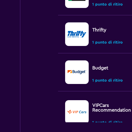
1 punto di ritiro
Thrifty
1 punto di ritiro
Budget
1 punto di ritiro
VIPCars
Recommendation
1 punto di ritiro