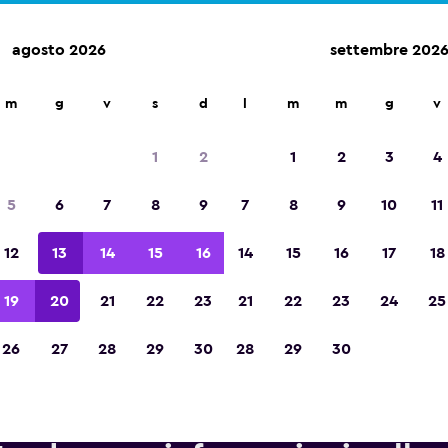
agosto 2026
settembre 202
leggio auto in oltre 70.000 località con momondo.
m
g
v
s
d
l
m
m
g
v
1
2
1
2
3
4
Vincitrice del premio Migliore App di Viagg
5
6
7
8
9
7
8
9
10
11
d'Europa 2023
12
13
14
15
16
14
15
16
17
18
19
20
21
22
23
21
22
23
24
25
26
27
28
29
30
28
29
30