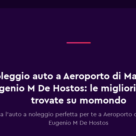
interactive
has
chart
1
X
axis
displaying
giorni
prima
dell'arrivo.
Range:
91
categories.
The
chart
leggio auto a Aeroporto di M
has
1
genio M De Hostos: le migliori
Y
axis
trovate su momondo
displaying
values.
Range:
a l'auto a noleggio perfetta per te a Aeroporto
24
Eugenio M De Hostos
to
42.