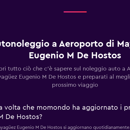
Guarda i prezzi
tonoleggio a Aeroporto di M
Eugenio M De Hostos
Guarda i prezzi
ri tutto ciò che c'è sapere sul noleggio auto a 
agüez Eugenio M De Hostos e preparati al meglio
prossimo viaggio
Guarda i prezzi
ma volta che momondo ha aggiornato i pr
M De Hostos?
Mayagüez Eugenio M De Hostos si aggiornano quotidianamente