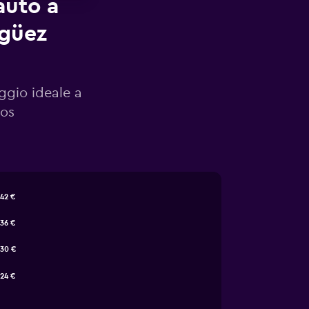
auto a
agüez
eggio ideale a
tos
42 €
36 €
30 €
24 €