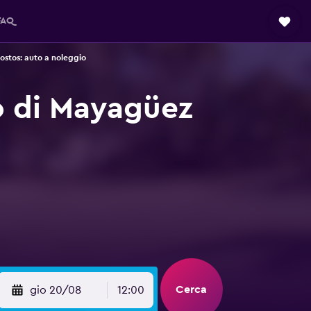
FAQ
stos: auto a noleggio
o di Mayagüez
Cerca
gio 20/08
12:00