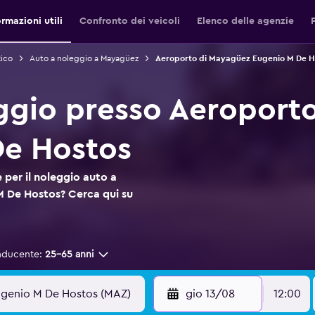
ormazioni utili
Confronto dei veicoli
Elenco delle agenzie
Rico
Auto a noleggio a Mayagüez
Aeroporto di Mayagüez Eugenio M De Ho
ggio presso Aeroport
De Hostos
 per il noleggio auto a
 De Hostos? Cerca qui su
nducente:
25-65 anni
gio 13/08
12:00