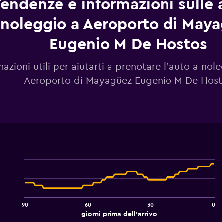
endenze e informazioni sulle 
noleggio a Aeroporto di May
Eugenio M De Hostos
mazioni utili per aiutarti a prenotare l'auto a nol
Aeroporto di Mayagüez Eugenio M De Hos
Line
Chart
graphic.
chart
with
91
data
points.
90
60
30
0
The
End
giorni prima dell'arrivo
chart
of