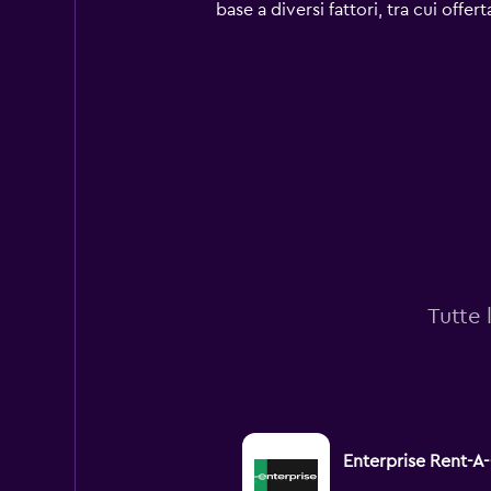
has
base a diversi fattori, tra cui offe
1
Y
axis
displaying
values.
Range:
0
to
90.
Tutte 
Enterprise Rent-A