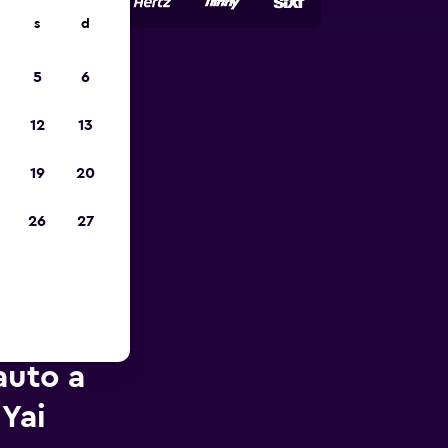
s
d
5
6
io
12
13
19
20
26
27
auto a
 Yai