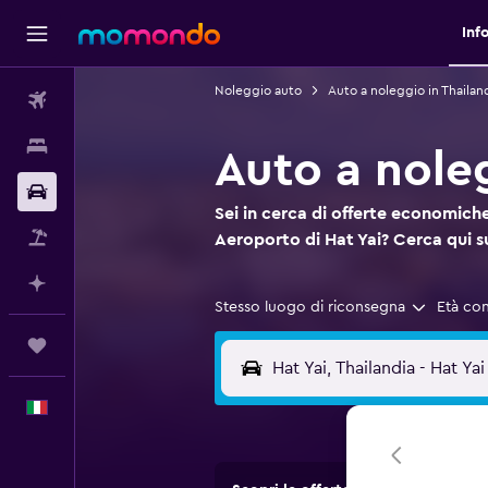
Inf
Noleggio auto
Auto a noleggio in Thailan
Voli
Soggiorni
Auto a nole
Noleggio auto
Sei in cerca di offerte economiche
Pacchetti vacanze
Aeroporto di Hat Yai? Cerca qui
Fai piani con l'AI
Stesso luogo di riconsegna
Età co
Trips
Italiano