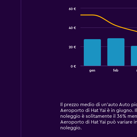
60 €
Combination
Chart
graphic.
chart
with
40 €
2
data
series.
20 €
The
chart
has
0 €
1
End
gen
feb
of
X
interactive
axis
chart
displaying
categories.
Range:
14
Il prezzo medio di un'auto Auto pi
categories.
Aeroporto di Hat Yai è in giugno. 
The
noleggio è solitamente il 36% meno
chart
Aeroporto di Hat Yai può variare in 
has
noleggio.
1