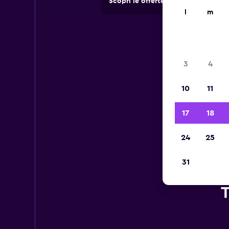
Scopri le offerte di agenzie di no
l
m
3
4
10
11
17
18
24
25
31
T