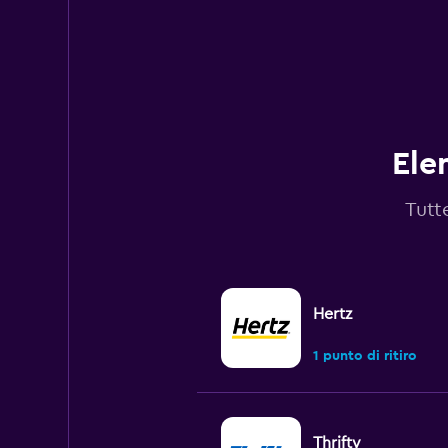
Y
axis
displaying
values.
Range:
0
to
60.
Ele
Tutt
Hertz
1 punto di ritiro
Thrifty