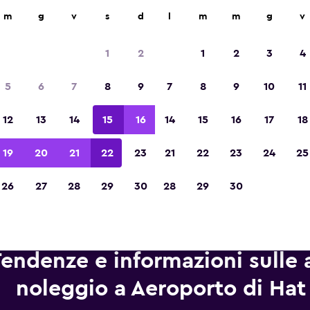
leggio auto in oltre 70.000 località con momondo.
m
g
v
s
d
l
m
m
g
v
1
2
1
2
3
4
Vincitrice del premio Migliore App di Viagg
5
6
7
8
9
7
8
9
10
11
d'Europa 2023
12
13
14
15
16
14
15
16
17
18
19
20
21
22
23
21
22
23
24
25
26
27
28
29
30
28
29
30
endenze e informazioni sulle 
noleggio a Aeroporto di Hat