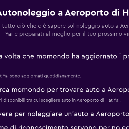
Autonoleggio a Aeroporto di H
Guarda i prezzi
 tutto ciò che c'è sapere sul noleggio auto a Ae
Yai e preparati al meglio per il tuo prossimo v
ma volta che momondo ha aggiornato i pr
Guarda i prezzi
at Yai sono aggiornati quotidianamente.
erca momondo per trovare auto a Aeropo
Guarda i prezzi
 disponibili tra cui scegliere auto in Aeroporto di Hat Yai.
vere per noleggiare un'auto a Aeroporto 
me di riconoscimento servono per noleg