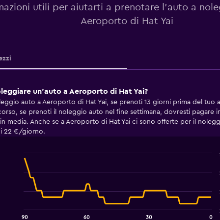
mazioni utili per aiutarti a prenotare l'auto a nol
Aeroporto di Hat Yai
ezzi
leggiare un'auto a Aeroporto di Hat Yai?
noleggio auto a Aeroporto di Hat Yai, se prenoti 13 giorni prima del tuo
scorso, se prenoti il noleggio auto nel fine settimana, dovresti pagare 
 in media. Anche se a Aeroporto di Hat Yai ci sono offerte per il noleg
di 22 €/giorno.
Line
Chart
graphic.
chart
with
91
data
points.
90
60
30
0