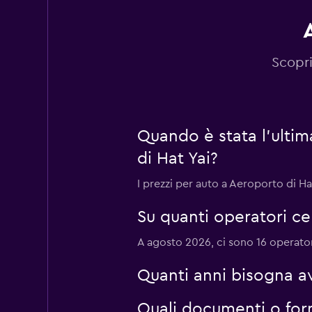
THAIRENTACAR
Scopri
1 punto di ritiro
Quando è stata l'ulti
Chic Car Rent
di Hat Yai?
2 punti di ritiro
I prezzi per auto a Aeroporto di H
Su quanti operatori c
Budget
A agosto 2026, ci sono 16 operatori
1 punto di ritiro
Quanti anni bisogna a
Quali documenti o for