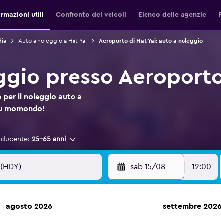
ormazioni utili
Confronto dei veicoli
Elenco delle agenzie
dia
Auto a noleggio a Hat Yai
Aeroporto di Hat Yai: auto a noleggio
ggio presso Aeroporto
 per il noleggio auto a
 su momondo!
nducente:
25-65 anni
sab 15/08
12:00
agosto 2026
settembre 202