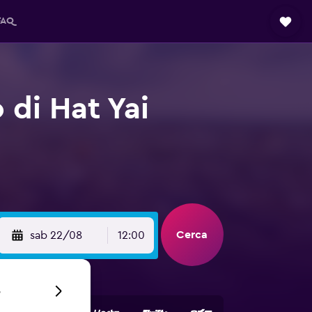
FAQ
 di Hat Yai
Cerca
sab 22/08
12:00
6