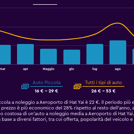
27.5.
mar
apr
Maggio
giu
lug
ago
Auto Piccola
Tutti i tipi di auto
16 € - 29 €
26 € - 53 €
ccola a noleggio a Aeroporto di Hat Yai è 22 €. Il periodo pi
Il prezzo è più economico del 28% rispetto al resto dell'anno, 
 costosa di un'auto a noleggio media a Aeroporto di Hat Yai. 
base a diversi fattori, tra cui offerta, popolarità del veicolo e