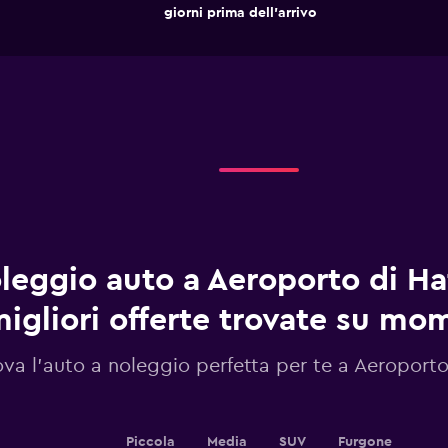
The
End
giorni prima dell'arrivo
chart
of
interactive
has
chart
1
X
axis
displaying
giorni
prima
dell'arrivo.
Range:
91
categories.
The
chart
leggio auto a Aeroporto di Hat
has
1
igliori offerte trovate su m
Y
axis
ova l'auto a noleggio perfetta per te a Aeroporto
displaying
values.
Range:
20
to
Piccola
Media
SUV
Furgone