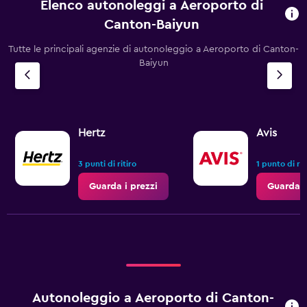
Elenco autonoleggi a Aeroporto di
Canton-Baiyun
Tutte le principali agenzie di autonoleggio a Aeroporto di Canton-
Baiyun
Hertz
Avis
3 punti di ritiro
1 punto di rit
Guarda i prezzi
Guarda i
Autonoleggio a Aeroporto di Canton-