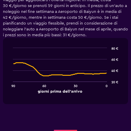
viaggio per aggiudicarti l'offerta migliore. In media, costa
30 €/giorno se prenoti 59 giorni in anticipo. Il prezzo di un'auto a
noleggio nel fine settimana a Aeroporto di Baiyun è in media di
42 €/giorno, mentre in settimana costa 50 €/giorno. Se i stai
pianificando un viaggio flessibile, prendi in considerazione di
noleggiare l'auto a Aeroporto di Baiyun nel mese di aprile, quando
i prezzi sono in media più bassi: 31 €/giorno.
80 €
Line
Chart
graphic.
chart
60 €
with
91
40 €
data
points.
20 €
90
60
30
0
The
End
giorni prima dell'arrivo
chart
of
interactive
has
chart
1
X
axis
displaying
giorni