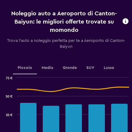
prima
dell'arrivo.
Noleggio auto a Aeroporto di Canton-
Range:
91
Baiyun: le migliori offerte trovate su
categories.
momondo
The
chart
Trova l'auto a noleggio perfetta per te a Aeroporto di Canton-
has
Baiyun
1
Y
axis
displaying
Piccola
Media
Grande
SUV
Lusso
values.
Range:
75 €
20
Combination
Chart
to
graphic.
chart
80.
with
50 €
2
data
series.
25 €
The
chart
has