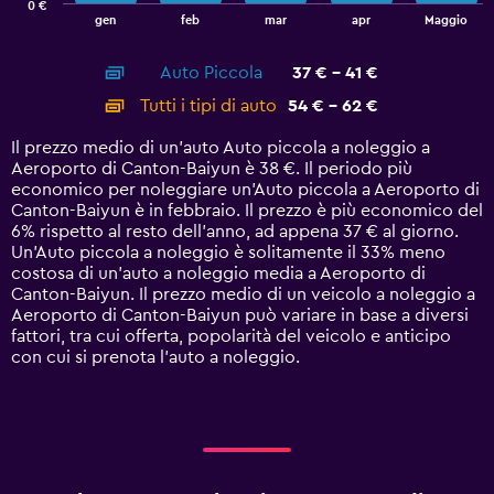
0 €
1
End
gen
feb
mar
apr
Maggio
of
X
interactive
axis
chart
Auto Piccola
37 € - 41 €
displaying
categories.
Tutti i tipi di auto
54 € - 62 €
Range:
14
Il prezzo medio di un'auto Auto piccola a noleggio a
categories.
Aeroporto di Canton-Baiyun è 38 €. Il periodo più
The
economico per noleggiare un'Auto piccola a Aeroporto di
chart
Canton-Baiyun è in febbraio. Il prezzo è più economico del
has
6% rispetto al resto dell'anno, ad appena 37 € al giorno.
1
Un'Auto piccola a noleggio è solitamente il 33% meno
Y
costosa di un'auto a noleggio media a Aeroporto di
axis
Canton-Baiyun. Il prezzo medio di un veicolo a noleggio a
displaying
Aeroporto di Canton-Baiyun può variare in base a diversi
values.
fattori, tra cui offerta, popolarità del veicolo e anticipo
Range:
con cui si prenota l'auto a noleggio.
0
to
75.