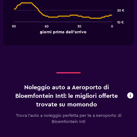
with
91
20 €
data
points.
10 €
90
60
30
0
The
End
giorni prima dell'arrivo
chart
of
interactive
has
chart
1
X
axis
displaying
giorni
prima
dell'arrivo.
Noleggio auto a Aeroporto di
Range:
91
Bloemfontein Intl: le migliori offerte
categories.
trovate su momondo
The
chart
Trova l'auto a noleggio perfetta per te a Aeroporto di
has
Bloemfontein Intl
1
Y
axis