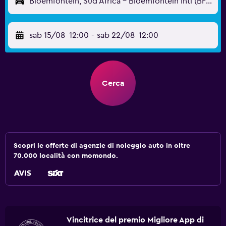
Bloemfontein, Sud Africa - Bloemfontein Intl (BFN)
sab 15/08
12:00
-
sab 22/08
12:00
Cerca
Scopri le offerte di agenzie di noleggio auto in oltre
70.000 località con momondo.
Vincitrice del premio Migliore App di