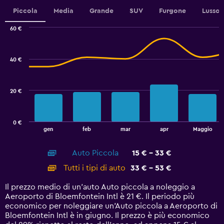
displaying
Piccola
Media
Grande
SUV
Furgone
Lusso
values.
Range:
60 €
10
Combination
Chart
to
graphic.
chart
40.
with
40 €
2
data
series.
20 €
The
chart
has
0 €
1
End
gen
feb
mar
apr
Maggio
of
X
interactive
axis
chart
Auto Piccola
15 € - 33 €
displaying
categories.
Tutti i tipi di auto
33 € - 53 €
Range:
14
Il prezzo medio di un'auto Auto piccola a noleggio a
categories.
Aeroporto di Bloemfontein Intl è 21 €. Il periodo più
The
economico per noleggiare un'Auto piccola a Aeroporto di
chart
Bloemfontein Intl è in giugno. Il prezzo è più economico
has