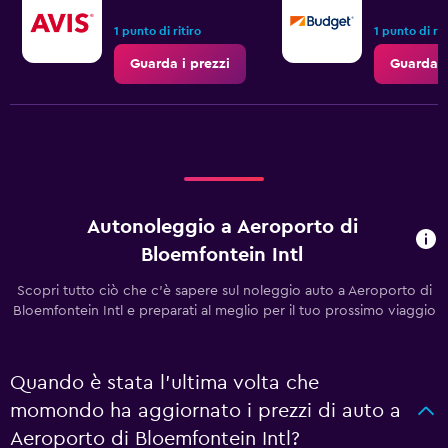
1 punto di ritiro
1 punto di rit
Guarda i prezzi
Guarda i
Autonoleggio a Aeroporto di
Bloemfontein Intl
Scopri tutto ciò che c'è sapere sul noleggio auto a Aeroporto di
Bloemfontein Intl e preparati al meglio per il tuo prossimo viaggio
Quando è stata l'ultima volta che
momondo ha aggiornato i prezzi di auto a
Aeroporto di Bloemfontein Intl?