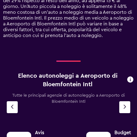
del 29% rispetto al resto dell'anno, ad appena 15 € al
1
giorno. Un'Auto piccola a noleggio è solitamente il 48%
Y
meno costosa di un'auto a noleggio media a Aeroporto di
axis
Bloemfontein Intl. Il prezzo medio di un veicolo a noleggio
displaying
a Aeroporto di Bloemfontein Intl può variare in base a
values.
diversi fattori, tra cui offerta, popolarità del veicolo e
Range:
anticipo con cui si prenota l'auto a noleggio.
0
to
60.
Elenco autonoleggi a Aeroporto di
Bloemfontein Intl
Tutte le principali agenzie di autonoleggio a Aeroporto di
Bloemfontein Intl
Avis
Budget