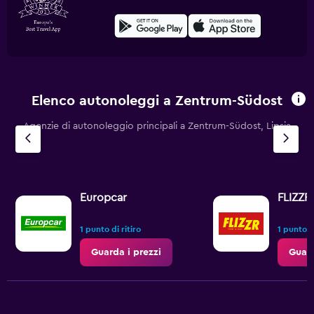
Elenco autonoleggi a Zentrum-Südost
Agenzie di autonoleggio principali a Zentrum-Südost, Lipsia
Europcar
FLIZZR
1 punto di ritiro
1 punto di
Guarda i prezzi
Guard