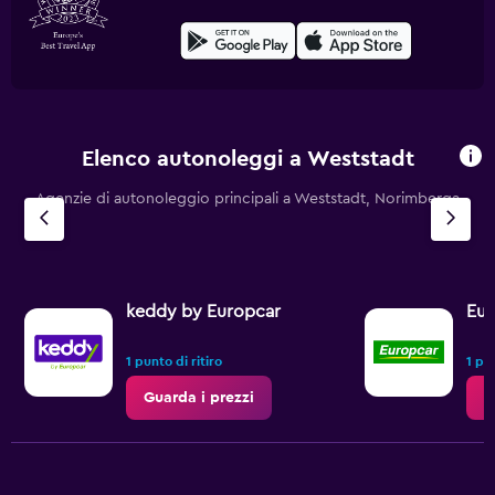
Elenco autonoleggi a Weststadt
Agenzie di autonoleggio principali a Weststadt, Norimberga
keddy by Europcar
Eur
1 punto di ritiro
1 pun
Guarda i prezzi
G