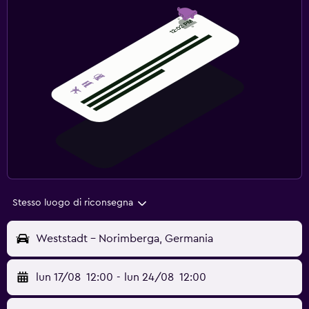
Stesso luogo di riconsegna
Weststadt - Norimberga, Germania
lun 17/08
12:00
-
lun 24/08
12:00