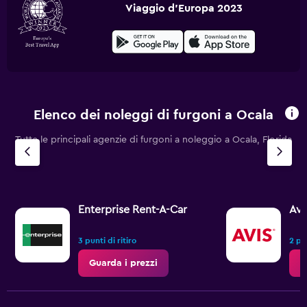
Viaggio d'Europa 2023
Elenco dei noleggi di furgoni a Ocala
Tutte le principali agenzie di furgoni a noleggio a Ocala, Florida
Enterprise Rent-A-Car
Avi
3 punti di ritiro
2 pun
Guarda i prezzi
G