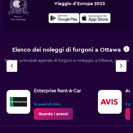
Viaggio d'Europa 2023
Elenco dei noleggi di furgoni a Ottawa
Tutte le principali agenzie di furgoni a noleggio a Ottawa, Ontario
Enterprise Rent-A-Car
Avi
16 punti di ritiro
9 pun
Guarda i prezzi
G