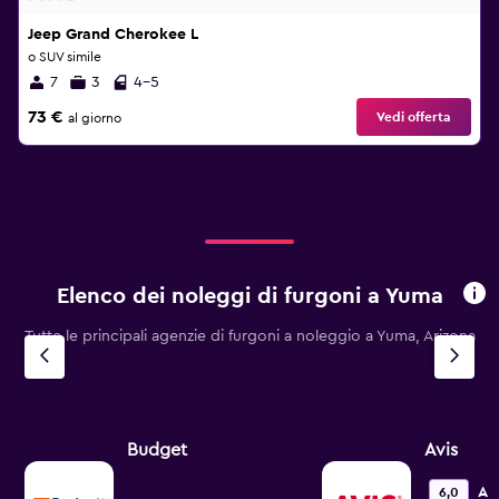
Jeep Grand Cherokee L
o SUV simile
7
3
4-5
73 €
Vedi offerta
al giorno
Elenco dei noleggi di furgoni a Yuma
Tutte le principali agenzie di furgoni a noleggio a Yuma, Arizona
Budget
Avis
Ac
6,0