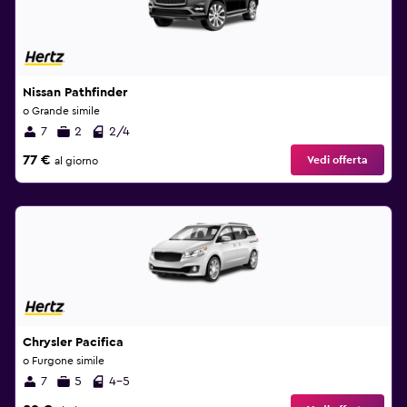
Nissan Pathfinder
o Grande simile
7
2
2/4
77 €
Vedi offerta
al giorno
Chrysler Pacifica
o Furgone simile
7
5
4-5