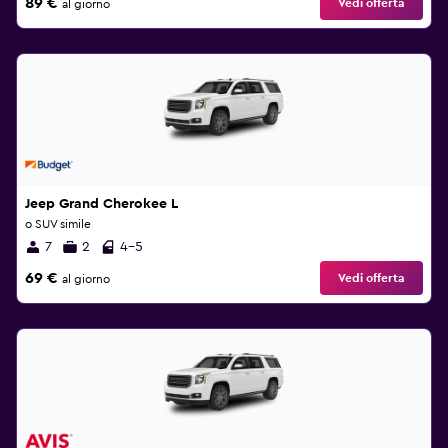
89 €
Vedi offerta
al giorno
Jeep Grand Cherokee L
o SUV simile
7
2
4-5
69 €
Vedi offerta
al giorno