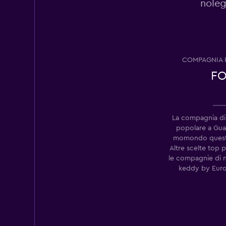
noleg
LTR Rent a Car
1 punto di ritiro
COMPAGNIA 
F
Hertz
2 punti di ritiro
La compagnia di
popolare a Gua
momondo quest
Altre scelte top 
le compagnie di 
keddy by Eur