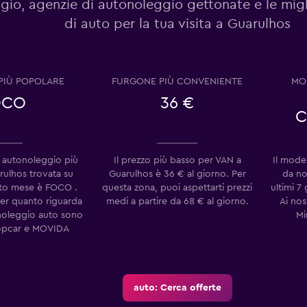
gio, agenzie di autonoleggio gettonate e le migl
di auto per la tua visita a Guarulhos
Guarda i prezzi
PIÙ POPOLARE
FURGONE PIÙ CONVENIENTE
MO
OCO
36 €
C
Guarda i prezzi
 autonoleggio più
Il prezzo più basso per VAN a
Il mode
rulhos trovata su
Guarulhos è 36 € al giorno. Per
da no
o mese è FOCO .
questa zona, puoi aspettarti prezzi
ultimi 7
per quanto riguarda
medi a partire da 68 € al giorno.
Ai nos
noleggio auto sono
Mi
opcar e MOVIDA
auto: Cerca offerte