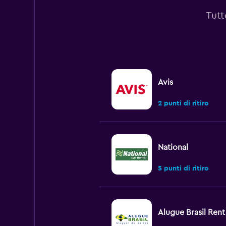
Tutt
Avis
2 punti di ritiro
National
5 punti di ritiro
Alugue Brasil Rent