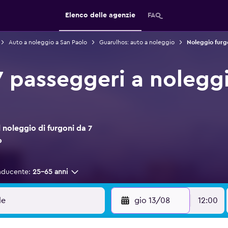
Elenco delle agenzie
FAQ
Auto a noleggio a San Paolo
Guarulhos: auto a noleggio
Noleggio furg
7 passeggeri a nolegg
noleggio di furgoni da 7
o
nducente:
25-65 anni
gio 13/08
12:00