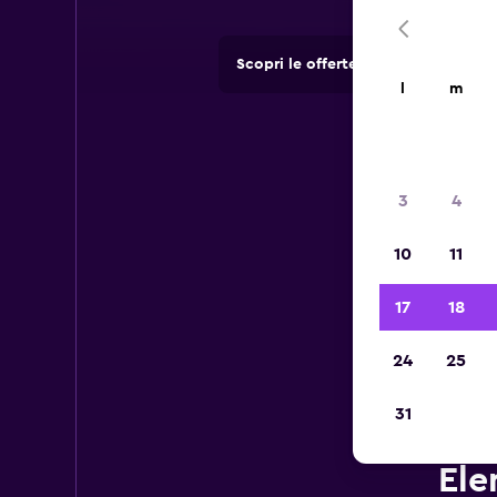
Scopri le offerte di agenzie di no
l
m
3
4
10
11
17
18
24
25
31
Ele