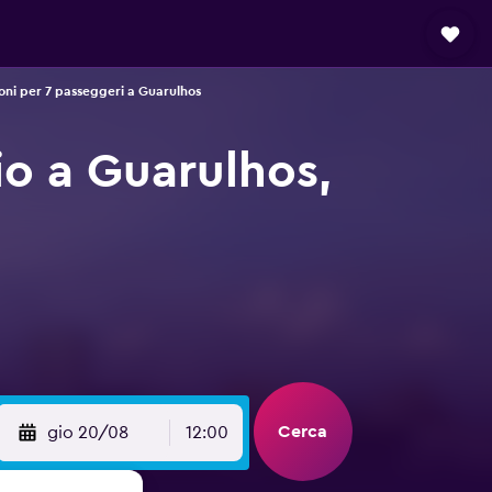
oni per 7 passeggeri a Guarulhos
io a Guarulhos,
Cerca
gio 20/08
12:00