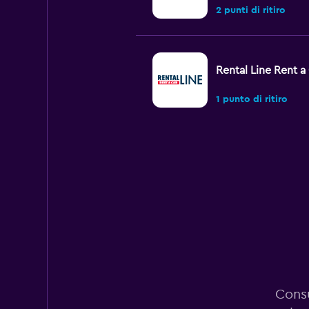
2 punti di ritiro
Rental Line Rent a
1 punto di ritiro
YES Aluguel de Ca
1 punto di ritiro
Budget
2 punti di ritiro
Consu