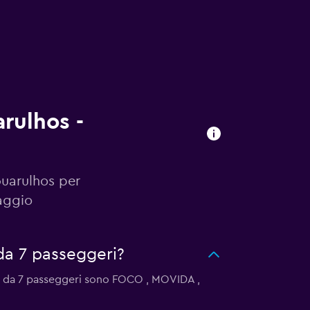
rulhos -
Guarulhos per
aggio
da 7 passeggeri?
ni da 7 passeggeri sono FOCO , MOVIDA ,