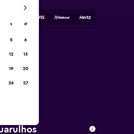
6
s
d
5
6
io
12
13
19
20
26
27
Guarulhos