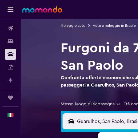
Noleggio auto
Auto a noleggio in Brasile
Voli
Soggiorni
Furgoni da 
Noleggio auto
San Paolo
Pacchetti vacanze
Confronta offerte economiche sul 
Fai piani con l'AI
passeggeri a Guarulhos, San Paol
Trips
Stesso luogo di riconsegna
Età co
Italiano