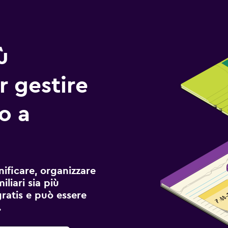
ù
r gestire
io a
ificare, organizzare
liari sia più
gratis e può essere
.