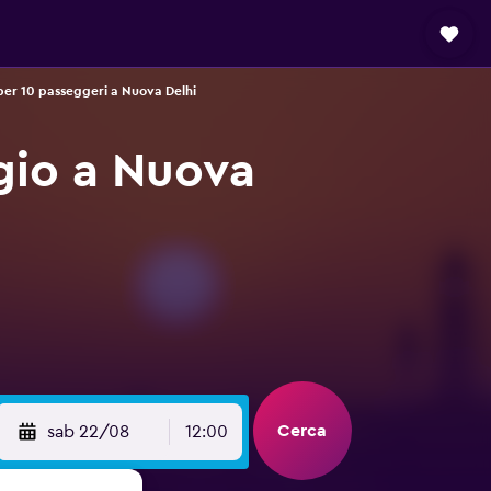
per 10 passeggeri a Nuova Delhi
gio a Nuova
Cerca
sab 22/08
12:00