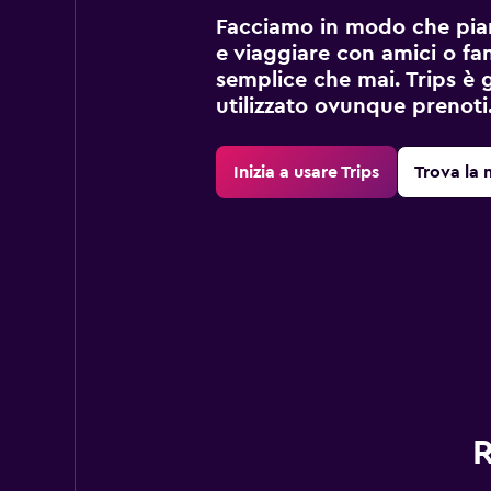
Facciamo in modo che pian
e viaggiare con amici o fami
semplice che mai. Trips è 
utilizzato ovunque prenoti
Inizia a usare Trips
Trova la 
R