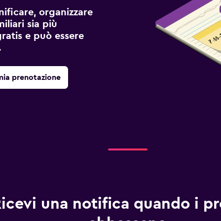
ificare, organizzare
liari sia più
gratis e può essere
.
mia prenotazione
icevi una notifica quando i pre