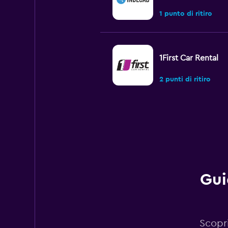
1 punto di ritiro
1First Car Rental
2 punti di ritiro
MyChoize Car Rent
1 punto di ritiro
Gui
Antaeus
1 punto di ritiro
Scopri