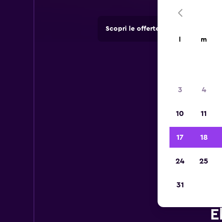
Scopri le offerte di agenzie di no
l
m
3
4
10
11
17
18
24
25
31
E