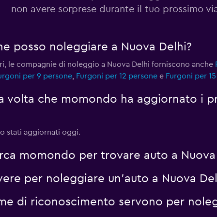
non avere sorprese durante il tuo prossimo vi
Guarda i prezzi
rgone posso noleggiare a Nuova Delhi?
ri, le compagnie di noleggio a Nuova Delhi forniscono anche
urgoni per 9 persone
,
Furgoni per 12 persone
e
Furgoni per 1
Guarda i prezzi
ma volta che momondo ha aggiornato i pr
o stati aggiornati oggi.
erca momondo per trovare auto a Nuova
vere per noleggiare un'auto a Nuova Del
me di riconoscimento servono per nole