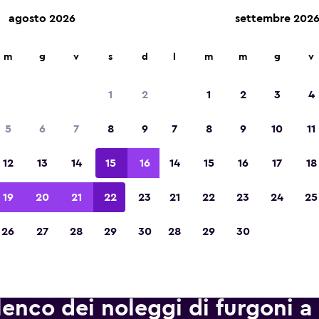
agosto 2026
settembre 202
leggio auto in oltre 70.000 località con momondo.
m
g
v
s
d
l
m
m
g
v
1
2
1
2
3
4
Vincitrice del premio Migliore App di Viagg
5
6
7
8
9
7
8
9
10
11
d'Europa 2023
12
13
14
15
16
14
15
16
17
18
19
20
21
22
23
21
22
23
24
25
26
27
28
29
30
28
29
30
lenco dei noleggi di furgoni 