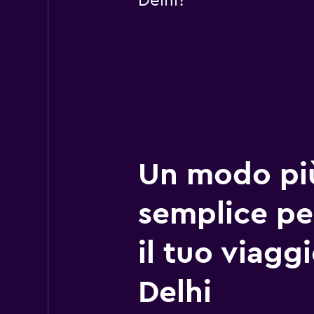
Delhi?
Un modo pi
semplice pe
il tuo viagg
Delhi