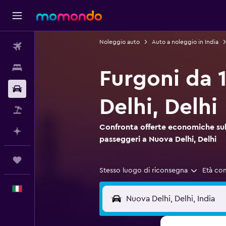
Noleggio auto
Auto a noleggio in India
Voli
Soggiorni
Furgoni da 
Noleggio auto
Delhi, Delhi
Pacchetti vacanze
Confronta offerte economiche sul 
Fai piani con l'AI
passeggeri a Nuova Delhi, Delhi
Trips
Stesso luogo di riconsegna
Età co
Italiano