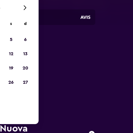
6
s
d
5
6
io
12
13
19
20
26
27
a Nuova