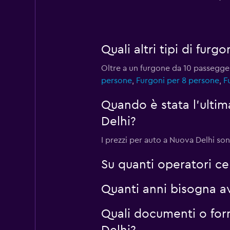
Car Club
Quali altri tipi di fu
2 punti di ritiro
Oltre a un furgone da 10 passegge
persone
,
Furgoni per 8 persone
,
F
Eco Rent
Quando è stata l'ulti
2 punti di ritiro
Delhi?
I prezzi per auto a Nuova Delhi son
Su quanti operatori c
Quanti anni bisogna a
Quali documenti o for