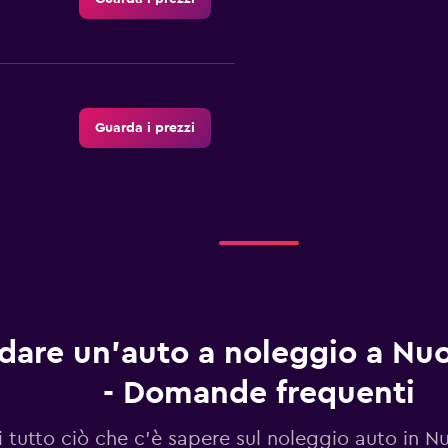
Guarda i prezzi
al
Guarda i prezzi
dare un'auto a noleggio a Nuo
- Domande frequenti
Guarda i prezzi
 tutto ciò che c'è sapere sul noleggio auto in N