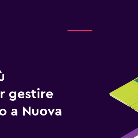
ù
r gestire
io a Nuova