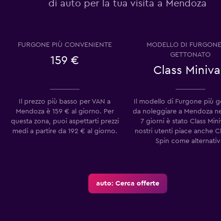
di auto per la tua visita a Mendoza
Guarda i prezzi
FURGONE PIÙ CONVENIENTE
MODELLO DI FURGONE
GETTONATO
159 €
Class Miniv
Guarda i prezzi
Il prezzo più basso per VAN a
Il modello di Furgone più 
Mendoza è 159 € al giorno. Per
da noleggiare a Mendoza neg
questa zona, puoi aspettarti prezzi
7 giorni è stato Class Mini
medi a partire da 192 € al giorno.
nostri utenti piace anche C
Spin come alternativ
auto: Cerca offerte