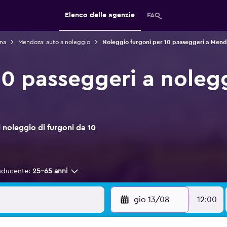
Elenco delle agenzie
FAQ
ina
Mendoza: auto a noleggio
Noleggio furgoni per 10 passeggeri a Men
10 passeggeri a noleg
noleggio di furgoni da 10
nducente:
25-65 anni
gio 13/08
12:00