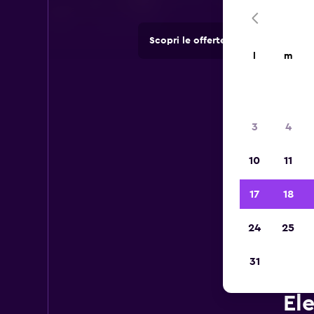
Scopri le offerte di agenzie di no
l
m
3
4
10
11
17
18
24
25
31
El