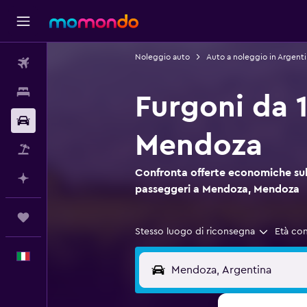
Noleggio auto
Auto a noleggio in Argent
Voli
Soggiorni
Furgoni da 
Noleggio auto
Mendoza
Pacchetti vacanze
Confronta offerte economiche sul 
Fai piani con l'AI
passeggeri a Mendoza, Mendoza
Trips
Stesso luogo di riconsegna
Età co
Italiano