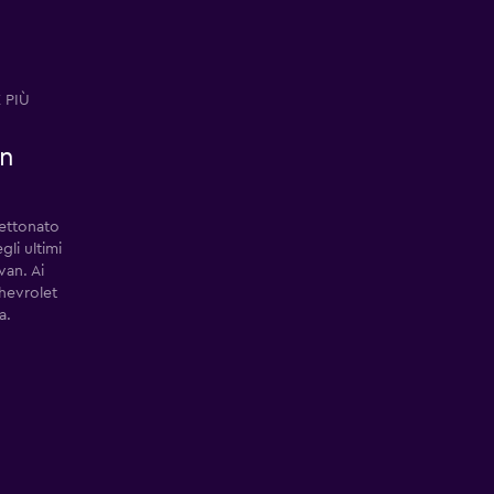
 PIÙ
an
gettonato
li ultimi
van. Ai
hevrolet
a.