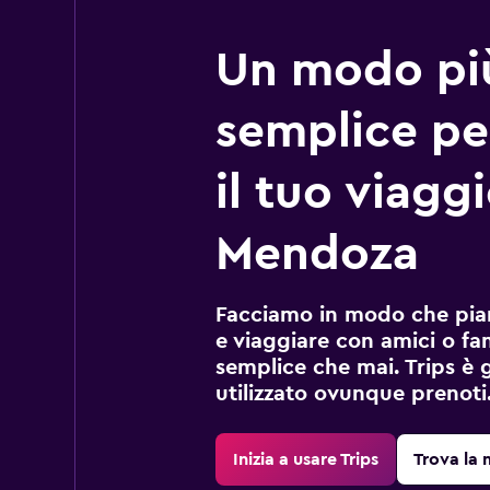
Un modo pi
semplice pe
il tuo viagg
Mendoza
Facciamo in modo che pian
e viaggiare con amici o fami
semplice che mai. Trips è 
utilizzato ovunque prenoti
Inizia a usare Trips
Trova la 