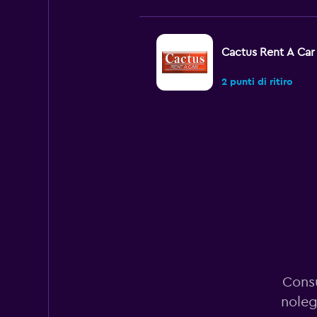
Cactus Rent A Car
2 punti di ritiro
Invernalia Rent a C
1 punto di ritiro
Final Rentals
2 punti di ritiro
Consu
noleg