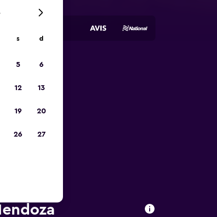
6
s
d
5
6
io
12
13
19
20
26
27
 Mendoza