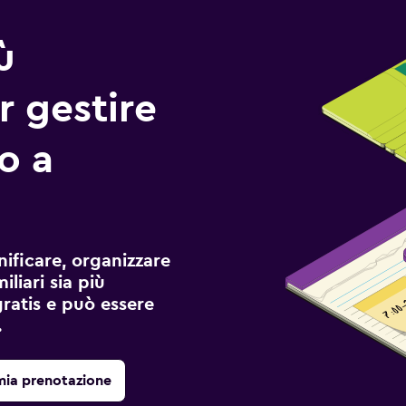
ù
r gestire
io a
ificare, organizzare
liari sia più
gratis e può essere
.
mia prenotazione