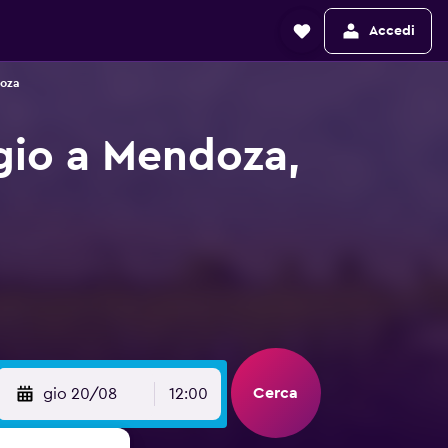
Accedi
doza
gio a Mendoza,
Cerca
gio 20/08
12:00