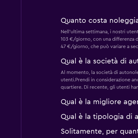
1 punto di ritiro
Quanto costa noleggia
Nell'ultima settimana, i nostri ut
Final Rentals
103 €/giorno, con una differenza d
1 punto di ritiro
47 €/giorno, che può variare a seco
Qual è la società di 
Best Rent A Car
Al momento, la società di autonole
utenti.Prendi in considerazione a
1 punto di ritiro
quartiere. Di recente, gli utenti 
Qual è la migliore age
Qual è la tipologia di
Solitamente, per quan