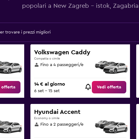
popolari a New Zagreb - istok, Zagabria
r trovare i prezzi migliori
Volkswagen Caddy
Compatta o simile
Fino a 4 passeggeri/e
14 € al giorno
 offerta
Vedi offerta
6 set - 15 set
Hyundai Accent
Economy o simile
Fino a 2 passeggeri/e