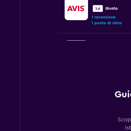
Giusto
5,6
1 recensione
1 punto di ritiro
ACTIVE RENT A C
1 punto di ritiro
Nova Rent
Gui
1 punto di ritiro
Scop
Nova
is