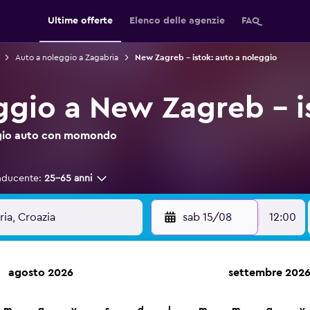
Ultime offerte
Elenco delle agenzie
FAQ
Auto a noleggio a Zagabria
New Zagreb - istok: auto a noleggio
ggio a New Zagreb - i
leggio auto con momondo
nducente:
25-65 anni
sab 15/08
12:00
agosto 2026
settembre 202
leggio auto in oltre 70.000 località con momondo.