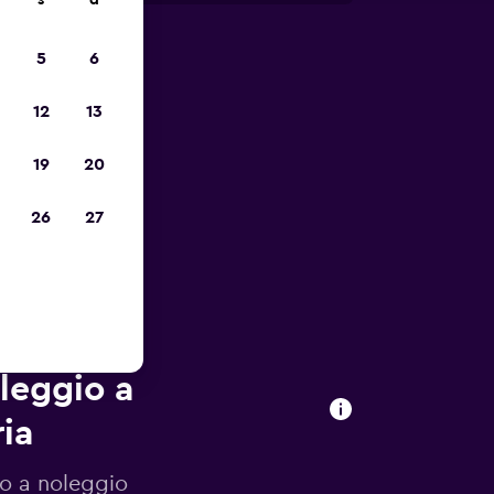
s
d
5
6
io
12
13
19
20
26
27
oleggio a
ia
to a noleggio