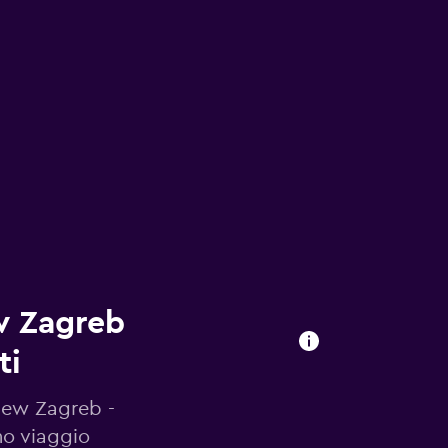
w Zagreb
ti
 New Zagreb -
mo viaggio