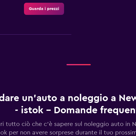
Guarda i prezzi
AR
Guarda i prezzi
Guarda i prezzi
dare un'auto a noleggio a Ne
- istok - Domande frequen
ri tutto ciò che c'è sapere sul noleggio auto in
tok per non avere sorprese durante il tuo prossi
Guarda i prezzi