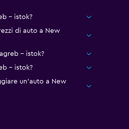
b - istok?
ezzi di auto a New
greb - istok?
b - istok?
ggiare un'auto a New