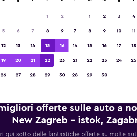
m
g
v
s
d
l
m
m
g
v
1
2
1
2
3
4
Vincitrice del premio Migliore App di Viagg
5
6
7
8
9
7
8
9
10
11
d'Europa 2023
12
13
14
15
16
14
15
16
17
18
19
20
21
22
23
21
22
23
24
25
26
27
28
29
30
28
29
30
migliori offerte sulle auto a n
New Zagreb - istok, Zagabr
i qui sotto delle fantastiche offerte su molte au