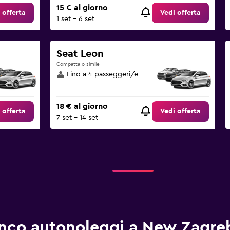
15 € al giorno
 offerta
Vedi offerta
1 set - 6 set
Seat Leon
Compatta o simile
Fino a 4 passeggeri/e
18 € al giorno
 offerta
Vedi offerta
7 set - 14 set
nco autonoleggi a New Zagreb