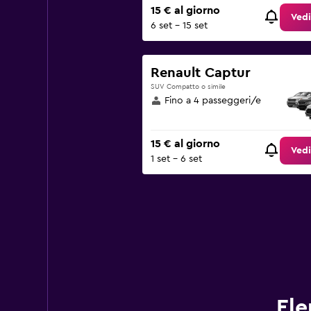
15 € al giorno
Vedi
6 set - 15 set
Renault Captur
SUV Compatto o simile
Fino a 4 passeggeri/e
15 € al giorno
Vedi
1 set - 6 set
Ele