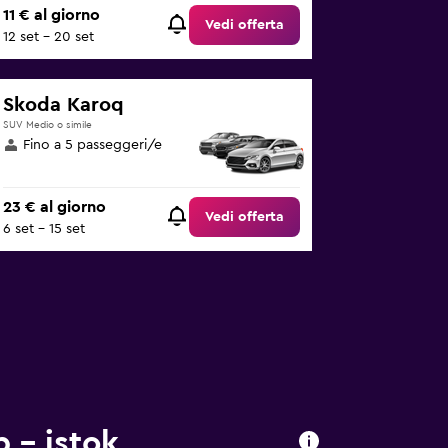
11 € al giorno
Vedi offerta
12 set - 20 set
Skoda Karoq
SUV Medio o simile
Fino a 5 passeggeri/e
23 € al giorno
Vedi offerta
6 set - 15 set
 - istok