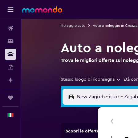
Noleggio auto
Auto a noleggio in Croazia
Voli
Soggiorni
Auto a nole
Noleggio auto
Trova le migliori offerte sul no
Pacchetti vacanze
Stesso luogo di riconsegna
Età co
Fai piani con l'AI
Trips
Italiano
Scopri le offerte di agenzie di no