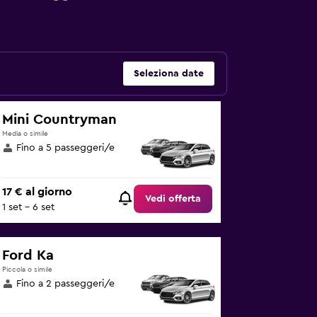
Seleziona date
Mini Countryman
Media o simile
Fino a 5 passeggeri/e
17 € al giorno
Vedi offerta
1 set - 6 set
Ford Ka
Piccola o simile
Fino a 2 passeggeri/e