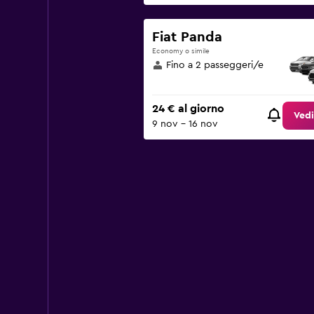
Fiat Panda
Economy o simile
Fino a 2 passeggeri/e
24 € al giorno
Vedi
9 nov - 16 nov