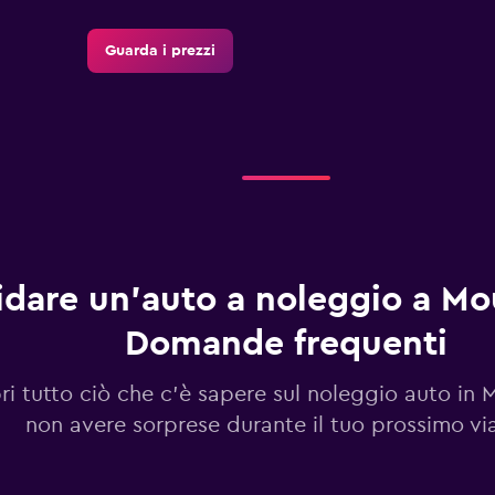
Guarda i prezzi
Guarda i prezzi
dare un'auto a noleggio a Mou
Domande frequenti
Guarda i prezzi
ri tutto ciò che c'è sapere sul noleggio auto in 
non avere sorprese durante il tuo prossimo vi
Guarda i prezzi