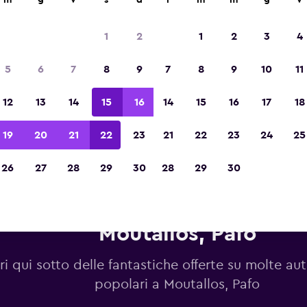
m
g
v
s
d
l
m
m
g
v
Vincitrice del premio Migliore App di Viagg
d'Europa 2023
1
2
1
2
3
4
5
6
7
8
9
7
8
9
10
11
12
13
14
15
16
14
15
16
17
18
19
20
21
22
23
21
22
23
24
25
26
27
28
29
30
28
29
30
migliori offerte sulle auto a n
Moutallos, Pafo
i qui sotto delle fantastiche offerte su molte au
popolari a Moutallos, Pafo