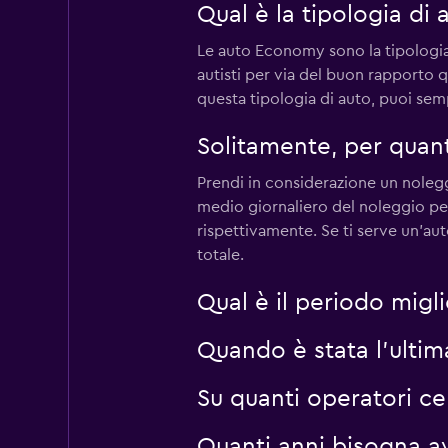
Qual è la tipologia di
1 punto di ritiro
Le auto Economy sono la tipologia 
autisti per via del buon rapporto 
questa tipologia di auto, puoi semp
FLIZZR
Solitamente, per quan
1 punto di ritiro
Prendi in considerazione un noleggi
medio giornaliero del noleggio per
rispettivamente. Se ti serve un'au
totale.
Qual è il periodo migl
Quando è stata l'ulti
Su quanti operatori c
Quanti anni bisogna a