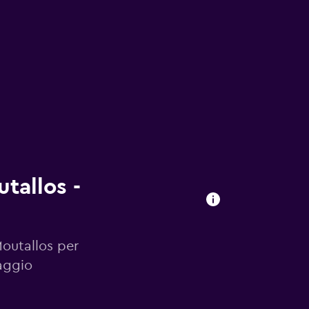
tallos -
Moutallos per
aggio