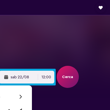
Cerca
sab 22/08
12:00
6