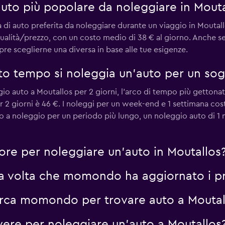
 auto più popolare da noleggiare in Mouta
di auto preferita da noleggiare durante un viaggio in Moutallo
qualità/prezzo, con un costo medio di 38 € al giorno. Anche 
re sceglierne una diversa in base alle tue esigenze.
Guarda i prezzi
to tempo si noleggia un'auto per un sog
o auto a Moutallos per 2 giorni, l'arco di tempo più gettonato
 2 giorni è 46 €. I noleggi per un week-end e 1 settimana cost
to a noleggio per un periodo più lungo, un noleggio auto di 1 
iore per noleggiare un'auto in Moutallos
ma volta che momondo ha aggiornato i pre
erca momondo per trovare auto a Moutal
vere per noleggiare un'auto a Moutallos