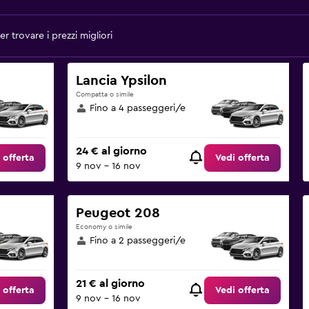
r trovare i prezzi migliori
Lancia Ypsilon
Compatta o simile
Fino a 4 passeggeri/e
24 € al giorno
 offerta
Vedi offerta
9 nov - 16 nov
Peugeot 208
Economy o simile
Fino a 2 passeggeri/e
21 € al giorno
 offerta
Vedi offerta
9 nov - 16 nov