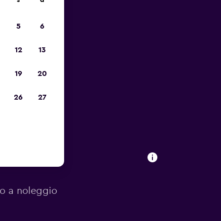
s
d
io
5
6
12
13
19
20
26
27
oleggio a
to a noleggio