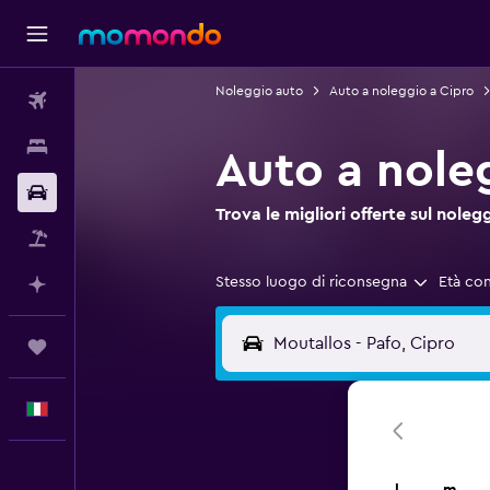
Noleggio auto
Auto a noleggio a Cipro
Voli
Soggiorni
Auto a nole
Noleggio auto
Trova le migliori offerte sul no
Pacchetti vacanze
Stesso luogo di riconsegna
Età co
Fai piani con l'AI
Trips
Italiano