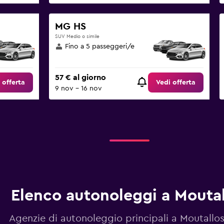
MG HS
SUV Medio o simile
Fino a 5 passeggeri/e
57 € al giorno
 offerta
Vedi offerta
9 nov - 16 nov
Elenco autonoleggi a Moutal
Agenzie di autonoleggio principali a Moutallos