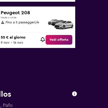
Peugeot 208
Media o simile
Fino a 5 passeggeri/e
55 € al giorno
Vedi offerta
9 nov - 16 nov
los
, Pafo