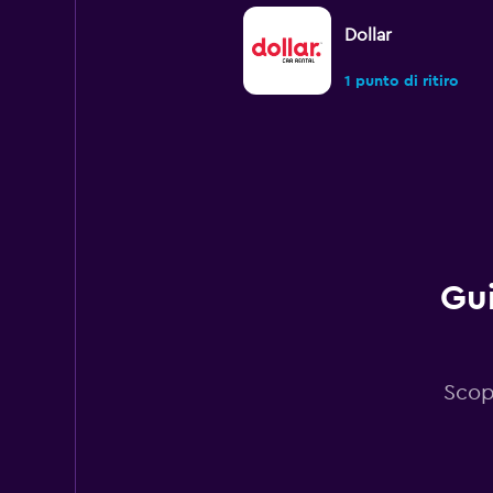
Dollar
1 punto di ritiro
Oasis
1 punto di ritiro
Gui
A&G
1 punto di ritiro
Scop
CarWiz