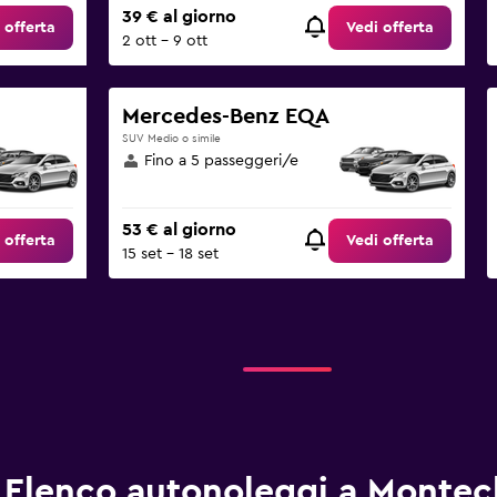
39 € al giorno
 offerta
Vedi offerta
2 ott - 9 ott
Mercedes-Benz EQA
SUV Medio o simile
Fino a 5 passeggeri/e
53 € al giorno
 offerta
Vedi offerta
15 set - 18 set
Elenco autonoleggi a Montec