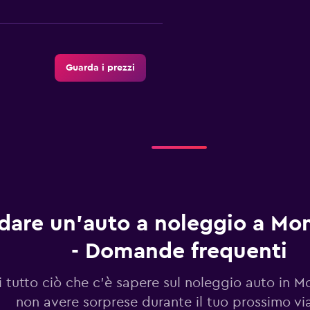
Guarda i prezzi
Guarda i prezzi
dare un'auto a noleggio a Mo
- Domande frequenti
Guarda i prezzi
i tutto ciò che c'è sapere sul noleggio auto in 
non avere sorprese durante il tuo prossimo vi