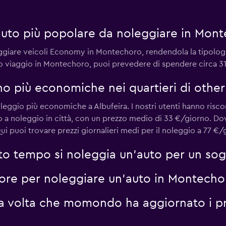
r
Guarda i prezzi
 auto più popolare da noleggiare in Mon
eggiare veicoli Economy in Montechoro, rendendola la tipologi
uo viaggio in Montechoro, puoi prevedere di spendere circa 31
Guarda i prezzi
o più economiche nei quartieri di other
oleggio più economiche a Albufeira. I nostri utenti hanno ri
o a noleggio in città, con un prezzo medio di 33 €/giorno. D
i puoi trovare prezzi giornalieri medi per il noleggio a 77 €
to tempo si noleggia un'auto per un so
liore per noleggiare un'auto in Montecho
ma volta che momondo ha aggiornato i pr