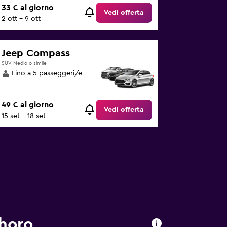
33 € al giorno
Vedi offerta
2 ott - 9 ott
Jeep Compass
SUV Medio o simile
Fino a 5 passeggeri/e
49 € al giorno
Vedi offerta
15 set - 18 set
horo