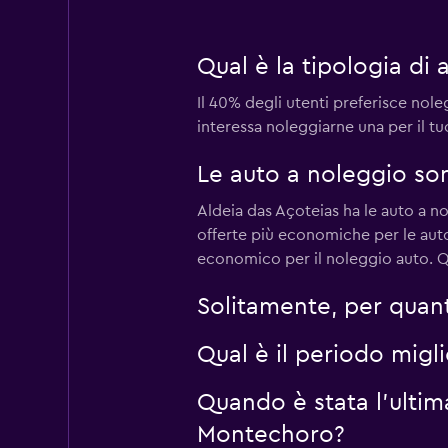
keddy by Europca
Qual è la tipologia di
2 punti di ritiro
Il 40% degli utenti preferisce nol
interessa noleggiarne una per il t
Thrifty
Le auto a noleggio son
1 punto di ritiro
Aldeia das Açoteias ha le auto a n
offerte più economiche per le aut
economico per il noleggio auto. Qu
Solitamente, per quan
Qual è il periodo mig
Quando è stata l'ulti
Montechoro?