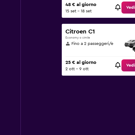
48 € al giorno
Vedi
15 set - 18 set
Citroen C1
Economy o simile
Fino a 2 passeggeri/e
25 € al giorno
Vedi
2 ott - 9 ott