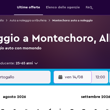
Ultime offerte
Elenco delle agenzie
FAQ
llo
Auto a noleggio a Albufeira
Montechoro: auto a noleggio
ggio a Montechoro, Al
leggio auto con momondo
nducente:
25-65 anni
ven 14/08
12:00
agosto 2026
settembre 202
leggio auto in oltre 70.000 località con momondo.