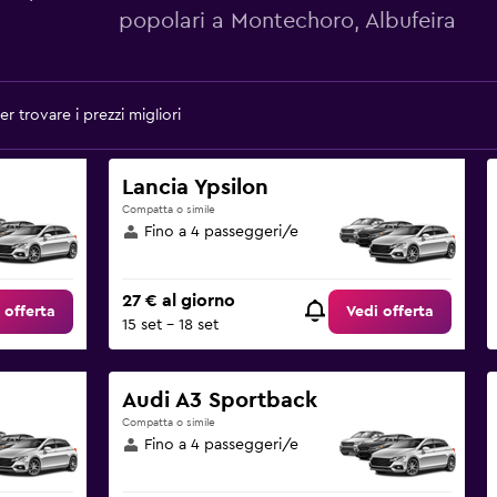
popolari a Montechoro, Albufeira
r trovare i prezzi migliori
Lancia Ypsilon
Compatta o simile
Fino a 4 passeggeri/e
27 € al giorno
 offerta
Vedi offerta
15 set - 18 set
Audi A3 Sportback
Compatta o simile
Fino a 4 passeggeri/e