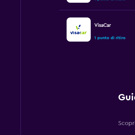
VisaCar
1 punto di ritiro
Firefly
1 punto di ritiro
Gui
Discovery
2 punti di ritiro
Scopr