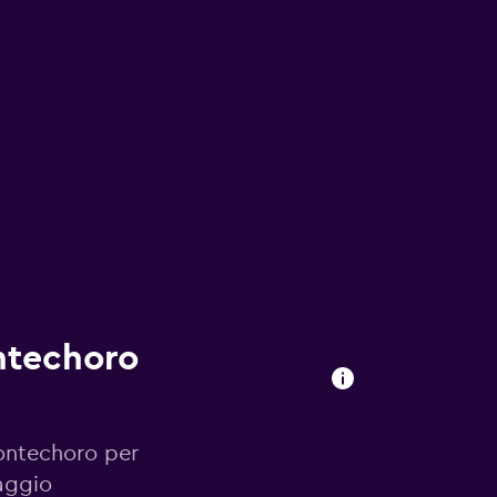
ntechoro
Montechoro per
aggio