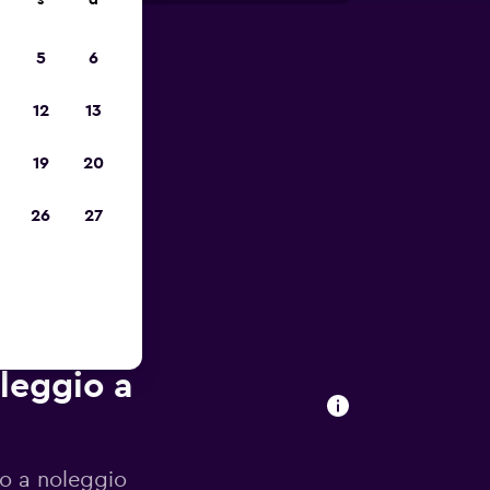
s
d
5
6
io
12
13
19
20
26
27
oleggio a
to a noleggio