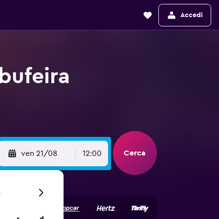
Accedi
bufeira
Cerca
ven 21/08
12:00
6