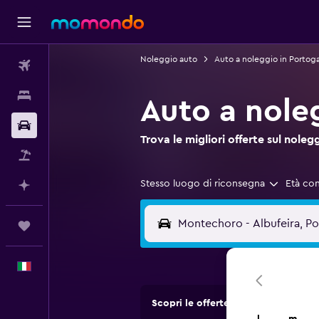
Noleggio auto
Auto a noleggio in Portoga
Voli
Soggiorni
Auto a nole
Noleggio auto
Trova le migliori offerte sul no
Pacchetti vacanze
Stesso luogo di riconsegna
Età co
Fai piani con l'AI
Trips
Italiano
Scopri le offerte di agenzie di no