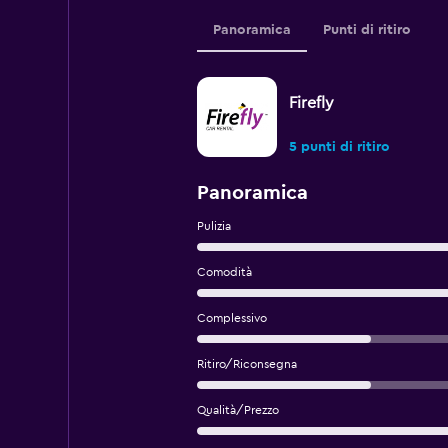
Panoramica
Punti di ritiro
Firefly
5 punti di ritiro
Panoramica
Pulizia
Comodità
Complessivo
Ritiro/Riconsegna
Qualità/Prezzo