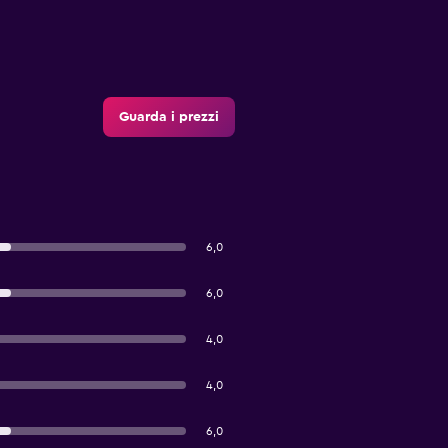
Guarda i prezzi
6,0
6,0
4,0
4,0
6,0