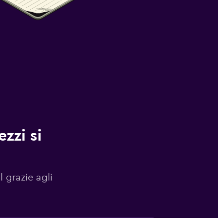
zzi si
l grazie agli