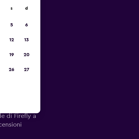
s
d
io
5
6
12
13
19
20
26
27
e di Firefly a
censioni