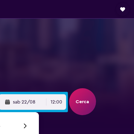
Cerca
sab 22/08
12:00
6