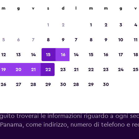
m
g
v
s
d
l
m
m
g
v
Vincitrice del premio Migliore App di Viagg
d'Europa 2023
1
2
1
2
3
4
5
6
7
8
9
7
8
9
10
11
12
13
14
15
16
14
15
16
17
18
19
20
21
22
23
21
22
23
24
25
26
27
28
29
30
28
29
30
Filiali di Firefly a Panama
guito troverai le informazioni riguardo a ogni sed
Panama, come indirizzo, numero di telefono e re