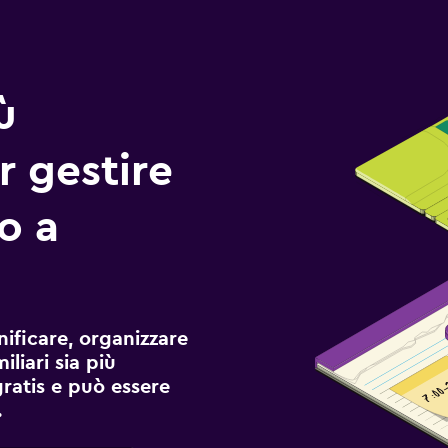
ù
r gestire
io a
ificare, organizzare
liari sia più
gratis e può essere
.