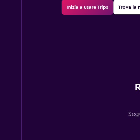
Inizia a usare Trips
Trova la 
R
Segu