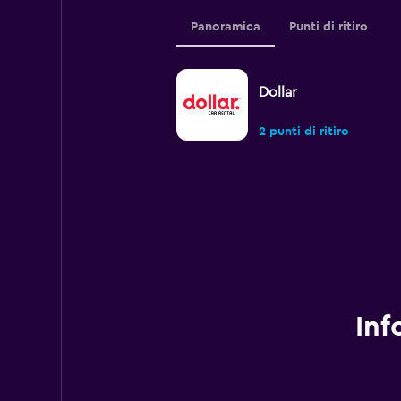
Panoramica
Punti di ritiro
Dollar
2 punti di ritiro
Inf