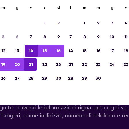
m
g
v
s
d
l
m
m
g
v
Vincitrice del premio Migliore App di Viagg
d'Europa 2023
1
2
1
2
3
4
5
6
7
8
9
7
8
9
10
11
12
13
14
15
16
14
15
16
17
18
19
20
21
22
23
21
22
23
24
25
26
27
28
29
30
28
29
30
Filiali di Dollar a Tangeri
guito troverai le informazioni riguardo a ogni sed
Tangeri, come indirizzo, numero di telefono e re