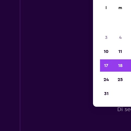
l
m
3
4
10
11
17
18
24
25
31
Di se