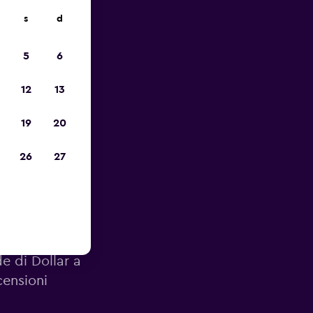
s
d
io
5
6
12
13
19
20
26
27
e di Dollar a
censioni