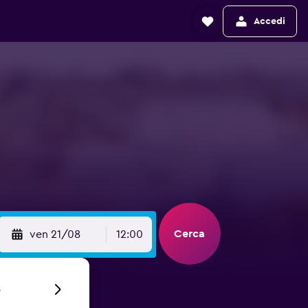
Accedi
Cerca
ven 21/08
12:00
6