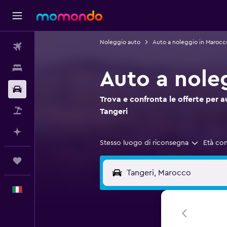
Noleggio auto
Auto a noleggio in Marocc
Voli
Soggiorni
Auto a noleg
Noleggio auto
Trova e confronta le offerte per a
Pacchetti vacanze
Tangeri
Fai piani con l'AI
Stesso luogo di riconsegna
Età co
Trips
Italiano