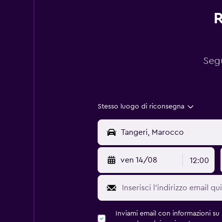
R
Segu
Stesso luogo di riconsegna
ven 14/08
12:00
Inviami email con informazioni su p