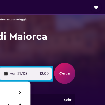
tro: auto a noleggio
di Maiorca
Cerca
ven 21/08
12:00
6