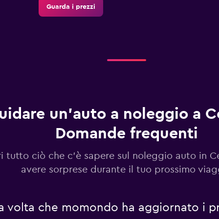
Guarda i prezzi
Guarda i prezzi
uidare un'auto a noleggio a C
Domande frequenti
Guarda i prezzi
i tutto ciò che c'è sapere sul noleggio auto in 
avere sorprese durante il tuo prossimo viag
Guarda i prezzi
ma volta che momondo ha aggiornato i pr