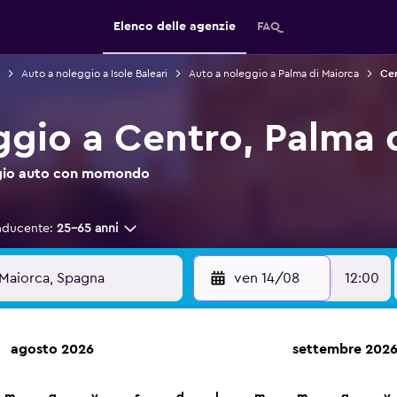
Elenco delle agenzie
FAQ
Auto a noleggio a Isole Baleari
Auto a noleggio a Palma di Maiorca
Cen
ggio a Centro, Palma 
leggio auto con momondo
nducente:
25-65 anni
ven 14/08
12:00
agosto 2026
settembre 202
leggio auto in oltre 70.000 località con momondo.