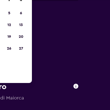
s
d
5
6
io
12
13
19
20
26
27
ro
 di Maiorca