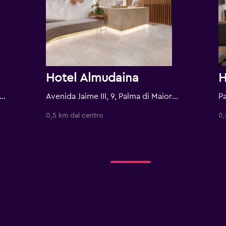
Hotel Almudaina
H
Mallorca, 40, Palma di Maiorca, Maiorca, Spagna
Avenida Jaime III, 9, Palma di Maiorca, Maiorca, Spagna
0,5 km dal centro
0,