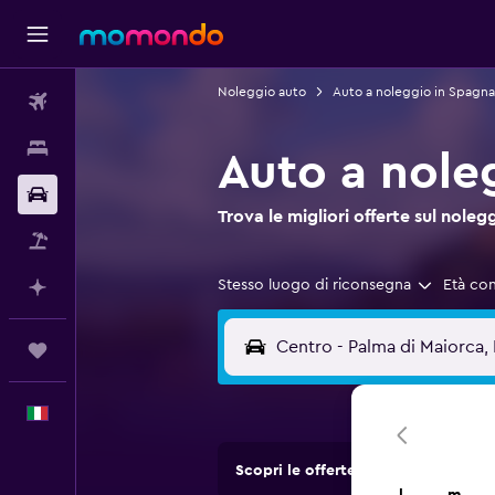
Noleggio auto
Auto a noleggio in Spagna
Voli
Soggiorni
Auto a nole
Noleggio auto
Trova le migliori offerte sul no
Pacchetti vacanze
Stesso luogo di riconsegna
Età co
Fai piani con l'AI
Trips
Italiano
Scopri le offerte di agenzie di no